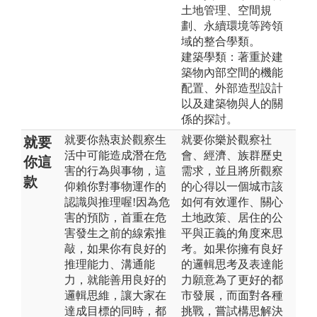
土地管理、空間規
劃、永續環境等跨領
域的整合學類。
建築學類：著重於建
築物內部空間的機能
配置、外部造型設計
以及建築物與人的關
係的探討。
就要你熱衷於觀察生
就要你樂於觀察社
就要
活中可能造成潛在危
會、經濟、族群歷史
你這
害的行為與事物，這
需求，並且將所觀察
款
仰賴你對事物運作的
的心得以一個城市該
認識與推理喔!因為危
如何有效運作、關心
害的預防，首重在危
土地政策、居住的公
害發生之前的線索推
平與正義的角度來思
敲，如果你有良好的
考。如果你擁有良好
推理能力、溝通能
的邏輯思考及表達能
力，就能善用良好的
力願意為了更好的都
邏輯思維，讓大家在
市發展，而面對各種
達成目標的同時，都
挑戰，嘗試構思解決