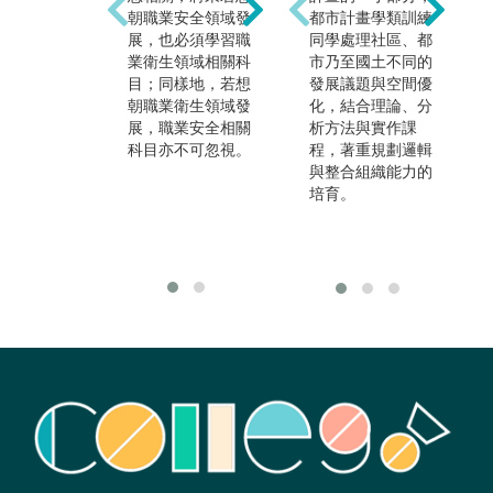
職業安全衛生管理
朝職業安全領域發
都市計畫學類訓練
人員外，亦可報考
展，也必須學習職
同學處理社區、都
公職擔任勞動檢查
業衛生領域相關科
市乃至國土不同的
員，或是考取工業
目；同樣地，若想
發展議題與空間優
安全技師或職業衛
朝職業衛生領域發
化，結合理論、分
生技師後，進入職
展，職業安全相關
析方法與實作課
業安全衛生顧問公
科目亦不可忽視。
程，著重規劃邏輯
司，協助企業進行
與整合組織能力的
職業安全衛生改善
培育。
與評估等相關工
作。