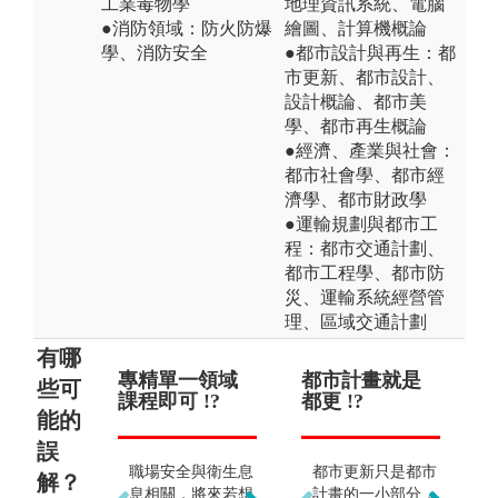
工業毒物學
地理資訊系統、電腦
●消防領域：防火防爆
繪圖、計算機概論
學、消防安全
●都市設計與再生：都
市更新、都市設計、
設計概論、都市美
學、都市再生概論
●經濟、產業與社會：
都市社會學、都市經
濟學、都市財政學
●運輸規劃與都市工
程：都市交通計劃、
都市工程學、都市防
災、運輸系統經營管
理、區域交通計劃
有哪
專精單一領域
僅能擔任職業
都市計畫就是
都
些可
課程即可 !?
安全衛生管理
都更 !?
築
能的
人員 !?
誤
職場安全與衛生息
都市更新只是都市
解？
除了進入企業擔任
息相關，將來若想
計畫的一小部分，