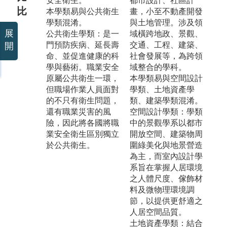
安全衛生。
都市設計、社區計
比
本學類易與公共衛生
畫，小至不動產開發
學類混淆。
與土地管理。涉及領
展
公共衛生學類：是一
域橫跨地政、景觀、
門預防疾病、延長壽
交通、工程、建築、
開
命、並促進健康的科
社會發展等，為跨領
學與藝術。職業安全
域整合的學科。
原屬公共衛生一環，
本學類易與空間設計
但職場作業人員面對
學類、土地資產學
的不只有衛生問題，
類、建築學類混淆。
還有職業災害的風
空間設計學類：學類
險，因此將各國將職
中的景觀學系以都市
業安全衛生區別獨立
開放空間、建築物周
於公共衛生。
圍綠美化與地景營造
為主，而室內設計學
系旨在掌握人居環境
之人體尺度、傢飾材
料及微物理環境調
節，以提供更舒適之
人居空間品質。
土地資產學類：結合