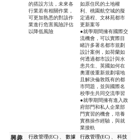
的搭設方法，未來各
如原住民的土地權
行業若有相關作業，
利、桃園航空城的擬
可更加熟悉的對該作
定過程、文林苑都市
業進行危害風險評估
更新案等
以降低風險
●就學期間擁有國際交
流機會，可以實際目
睹許多著名都市規劃
設計案例，如荷蘭如
何透過都市設計與水
患共生、英國如何在
奧運後重新規劃場地
且解決倫敦既有的都
市問題，並與國際名
校學生共同交流學習
●就學期間擁有進入政
府部門和私人企業部
門實習的機會，培養
實務操作經驗，與就
業接軌
行政管理(EC)
、
數據
行政管理(EC)
、
科技
興趣