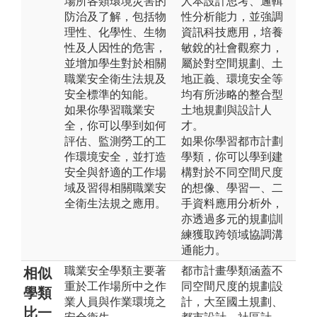
場所各類環境災害的
人本設計思考、邏輯
防治及了解，包括物
性分析能力，並強調
理性、化學性、生物
資訊科技應用，培養
性及人因性的危害，
敏銳的社會觀察力，
並增加學生對於相關
屬於對空間規劃、土
職業安全衛生法規及
地正義、環境安全等
安全標準的知能。
均有所涉略的整合型
如果你學習職業安
土地規劃與設計人
全，你可以學到如何
才。
評估、監測勞工的工
如果你學習都市計劃
作環境安全，並打造
學類，你可以學到建
安全與舒適的工作場
構對於不同空間尺度
域及習得相關職業安
的想像、學習一、二
全衛生法規之應用。
手資料應用分析外，
亦透過多元的規劃訓
練獲取跨領域協調溝
通能力。
職業安全學類主要著
都市計畫學類涵蓋不
相似
重於工作場所中之作
同空間尺度的規劃設
學類
業人員與作業環境之
計，大至國土規劃、
比一