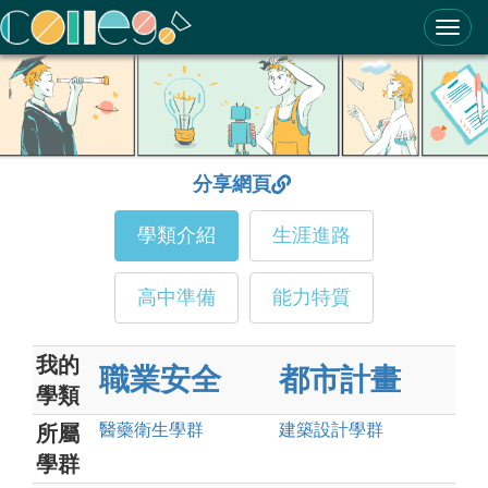
ColleGo! 大學選才與高中育才輔助系統
分享網頁
學類介紹
生涯進路
高中準備
能力特質
我的
職業安全
都市計畫
學類
醫藥衛生
學群
建築設計
學群
所屬
學群