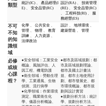
統計(IC)
、
產品經理(I
設計(RA)
、
技術管理
類型
E)
、
安全品管(RC)
(RE)
、
安全品管(RC)
、
工程科技(RI)
、
服
務經營(ES)
化學
、
公共安全
、
設計
、
地球環境
、
不可
管理
、
物理
、
教育
建築營造
、
管理
不知
訓練
、
人力資源
、
的知
法律政治
識領
域
●安全領域：工業安全
●都市及區域規劃：都
必修
概論、風險評估、人
市及區域規劃理論、
或核
因工程、機電防護
都市及國土計畫法
心課
●衛生領域：勞動生理
規、都市土地使用計
程？
學、工業通風、生物
劃、都市發展史、都
偵測、流行病學
市環境概論、都市規
●化學領域：作業環境
劃與設計實習
測定、職業衛生化
●規劃分析方法：統計
學、儀器分析概論、
學、規劃分析方法、