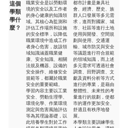
職業安全是以勞動環
都市計畫是兼具社
這個
境的安全以及工作者
會、經濟、歷史、族
學類
的身心健康的知識領
群人口發展等多元需
學什
域。其核心為監測和
求，進而對國家、城
麼？
評估工作場所和設施
市、社區等進行土地
的安全標準，以降低
使用與開發、空間規
職業環境中造成工作
劃與使用、交通運
者身心危害，故該領
輸、城市防災與安全
域知識涵蓋職業健
等議題進行符合規範
康、安全知識、相關
的領域知識，而上述
法規及機器、設備的
多元需求可透過社會
安全操作、維修安全
調查、田野調查、文
規範等，都屬於職業
獻及資料分析等方式
安全的重要範疇。
進行的專業，是藉由
學習內容主要以工業
整體性、未來性的考
安全、勞動生理學、
量進行的規劃，使都
環境化學、作業環境
市的運作更加安全、
測定與危害風險評估
舒適且有秩序地發
等為其理論基礎，以
展。
此培養學生對於工作
本學類主要訓練學生