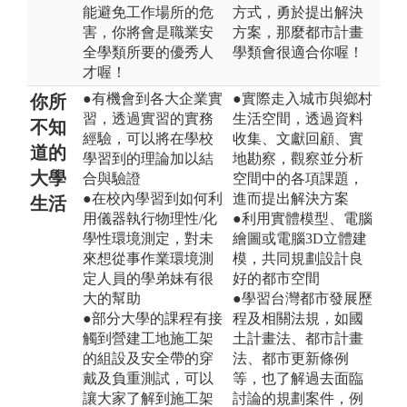
能避免工作場所的危
方式，勇於提出解決
害，你將會是職業安
方案，那麼都市計畫
全學類所要的優秀人
學類會很適合你喔！
才喔！
●有機會到各大企業實
●實際走入城市與鄉村
你所
習，透過實習的實務
生活空間，透過資料
不知
經驗，可以將在學校
收集、文獻回顧、實
道的
學習到的理論加以結
地勘察，觀察並分析
大學
合與驗證
空間中的各項課題，
●在校內學習到如何利
進而提出解決方案
生活
用儀器執行物理性/化
●利用實體模型、電腦
學性環境測定，對未
繪圖或電腦3D立體建
來想從事作業環境測
模，共同規劃設計良
定人員的學弟妹有很
好的都市空間
大的幫助
●學習台灣都市發展歷
●部分大學的課程有接
程及相關法規，如國
觸到營建工地施工架
土計畫法、都市計畫
的組設及安全帶的穿
法、都市更新條例
戴及負重測試，可以
等，也了解過去面臨
讓大家了解到施工架
討論的規劃案件，例