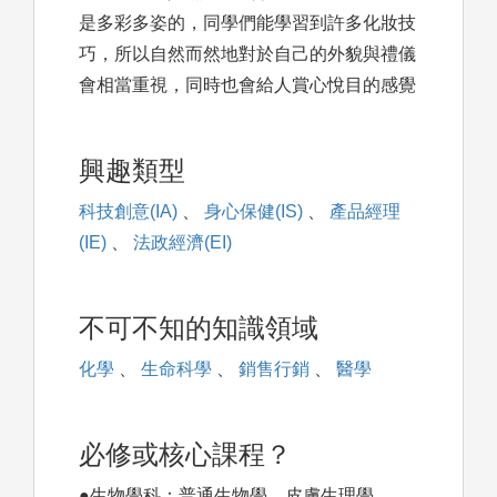
是多彩多姿的，同學們能學習到許多化妝技
巧，所以自然而然地對於自己的外貌與禮儀
會相當重視，同時也會給人賞心悅目的感覺
興趣類型
科技創意(IA)
、
身心保健(IS)
、
產品經理
(IE)
、
法政經濟(EI)
不可不知的知識領域
化學
、
生命科學
、
銷售行銷
、
醫學
必修或核心課程？
●生物學科：普通生物學、皮膚生理學