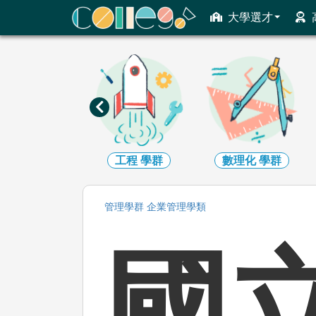
ColleGo! 大學選才與高中育才輔助系統
大學選才
資訊
學群
工程
學群
數理化
學群
管理
學群
企業管理
學類
國