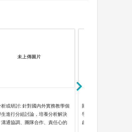
未上傳圖片
未上傳圖
分析或研討: 針對國內外實務教學個
團隊學習:是指一個單位
學生進行分組討論，培養分析解決
學生之間的互相學習、
、溝通協調、團隊合作、責任心的
啟發、共同進步。
。