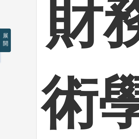
財
展
開
術