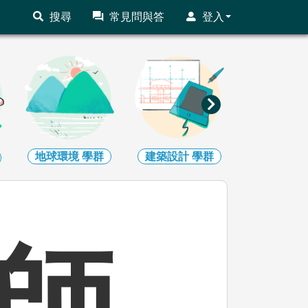
搜尋
常見問與答
登入
地球環境
學群
建築設計
學群
藝術
學
師