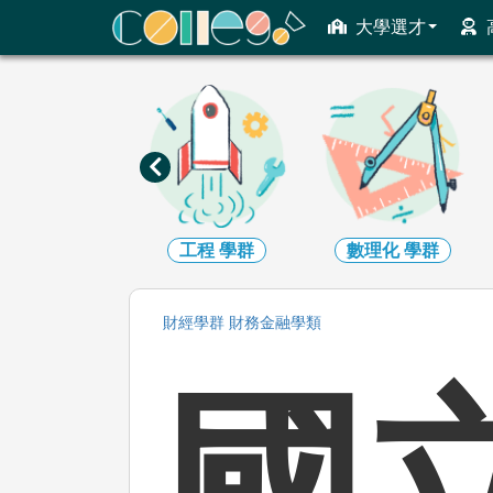
ColleGo! 大學選才與高中育才輔助系統
大學選才
資訊
學群
工程
學群
數理化
學群
財經
學群
財務金融
學類
國