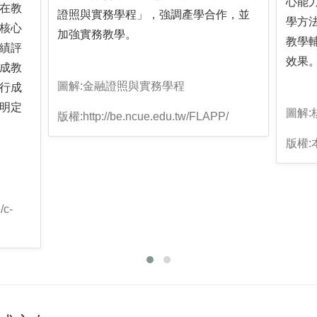
心能
在教
證照與實務學程」，強調產學合作，並
學方
核心
加強實務教學。
教學
績評
效果
成教
圖解:金融證照與實務學程
行成
明定
圖解:
版權:http://be.ncue.edu.tw/FLAPP/
版權
/c-