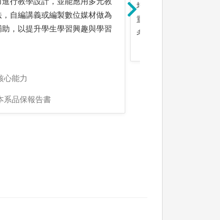
力進行教學設計，並能應用多元教
培養具備財金暨商管專
法，自編講義或編製數位媒材做為
重視職業倫理與社會責
輔助，以提升學生學習興趣與學習
考與終身學習的財務金
。
核心能力
:本系品保報告書