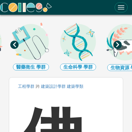
ColleGo! 大學選才與高中育才輔助系統
醫藥衛生
學群
生命科學
學群
生物資源
工程
學群
跨
建築設計
學群
建築
學類