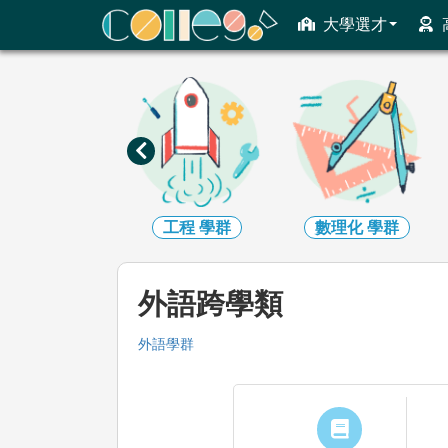
ColleGo! 大學選才與高中育才輔助系統
大學選才
資訊
學群
工程
學群
數理化
學群
外語跨學類
外語
學群