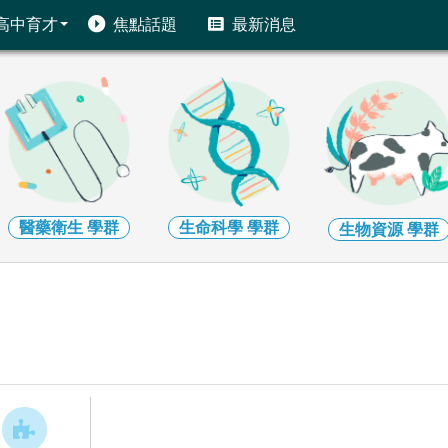
高中育才
焦點話題
最新消息
醫藥衛生
學群
生命科學
學群
生物資源
學群