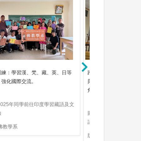
訓練：學習漢、梵、藏、英、日等
跨領域討論：結合佛學
，強化國際交流。
與社會議題等，培養整
角。
2025年同學前往印度學習藏語及文
驗
圖解:與佛教研究中心合
議題工作坊
佛教學系
版權:2024年「從語言