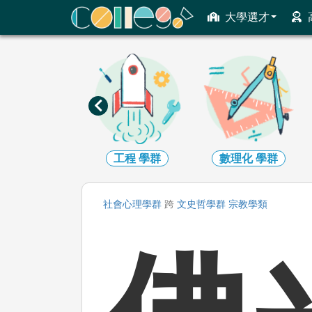
ColleGo! 大學選才與高中育才輔助系統
大學選才
資訊
學群
工程
學群
數理化
學群
社會心理
學群
跨
文史哲
學群
宗教
學類