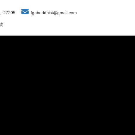
、27205
fgubuddhist@gmail.com
號