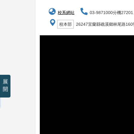
校系網站
03-9871000分機27201
校本部
26247宜蘭縣礁溪鄉林尾路160
展
開