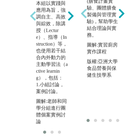
(膳食計畫實
本組以實踐與
3
2.以個案研討
驗、團體膳食
應用為旨，強
（P
與研究（Case
製備與管理實
調自主、高效
d
Teaching）為
驗)，幫助學生
與綜效，除講
（P
主的教學。
結合理論與實
授（Lectur
d
圖解:廖瑞銘老
務。
e）、指導（In
習
師和同學進行
struction）等，
L
圖解:實習廚房
小組教學及個
也使用若干結
實作課程
圖
案討論
合內外動力的
旻
版權:亞洲大學
主動學習法（a
學
食品營養與保
ctive learnin
的
健生技學系
g），包括：
1.小組討論，
案例討論。
圖解:老師和同
學分組進行團
體個案實例討
論