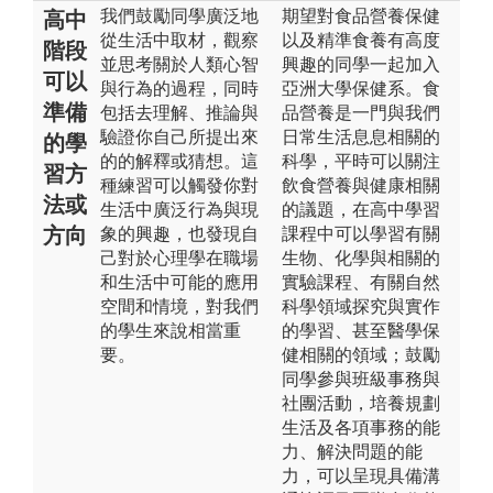
我們鼓勵同學廣泛地
期望對食品營養保健
高中
從生活中取材，觀察
以及精準食養有高度
階段
並思考關於人類心智
興趣的同學一起加入
可以
與行為的過程，同時
亞洲大學保健系。食
準備
包括去理解、推論與
品營養是一門與我們
驗證你自己所提出來
日常生活息息相關的
的學
的的解釋或猜想。這
科學，平時可以關注
習方
種練習可以觸發你對
飲食營養與健康相關
法或
生活中廣泛行為與現
的議題，在高中學習
方向
象的興趣，也發現自
課程中可以學習有關
己對於心理學在職場
生物、化學與相關的
和生活中可能的應用
實驗課程、有關自然
空間和情境，對我們
科學領域探究與實作
的學生來說相當重
的學習、甚至醫學保
要。
健相關的領域；鼓勵
同學參與班級事務與
社團活動，培養規劃
生活及各項事務的能
力、解決問題的能
力，可以呈現具備溝