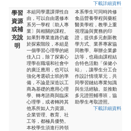
下載詳細資料
本組同學選課彈性自
本系學生可同時跨修
學習
由，可以自由選修本
食品營養學程與藥粧
資源
系另一學程〔助人專
醫美學程，教學上重
或補
業〕與相關的課程。
視理論與實務的印
充說
如果對專業進路仍處
證，提供多元創新教
於探索階段，本組是
學方式、業界專家協
明
一個學習心理學的絕
同教學、舉辦企業參
佳入口，除了探索心
訪等，也藉由課程結
理學在職場和社會中
合特色活動「保健小
的廣泛應用，也可以
站」，讓學生分工合
強化考選碩士班的準
作設計情境單元，共
備，不論是深造以工
同學習鏈結專業知識
商為基礎的應用心理
與生活經驗。並推動
學、轉考諮商與臨床
多元證照輔導班，協
心理學，或者轉跨其
助學生考取證照。
他系所如人力資源、
下載詳細資料
企業管理、教育、社
工等，都極具優勢。
本校學生須進行跨領