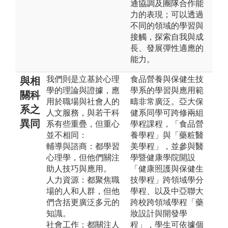
通協調及團隊合作能
力的表現；可以透過
不同的領域的學習與
接觸，探索自我與成
長、發展彈性適應的
能力。
我們則是立基於心理
食品營養與保健生技
與相
學的理論與證據，應
學系的學習與應用範
關科
用於職場與社會人的
疇非常廣泛。亞大保
系之
人文服務，與若干科
健系同學可跨修兩組
異同
系有些重疊，但重心
學程課程，「食品營
並不相同：
養學程」與「藥粧醫
輔導與諮商：都學習
美學程」，並參與醫
心理學，但他們關注
學暨健康學院開設
助人技巧與應用。
「健康照護與保健生
人力資源：都聚焦職
技學程」跨領域學分
場的人和人群，但他
學程、以及中亞聯大
們含括更廣泛多元的
跨校跨領域學程「藥
知識。
妝設計與開發學
社會工作：都關注人
程」，學生可依據個