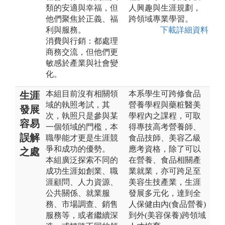
類的安適與幸福，但
人興趣與生涯規劃，
他們聚焦於正義、福
跨領域專業學習。
利與服務。
下載詳細資料
消費與行銷：都處理
商務交流，但他們更
敏感於產業與社會變
化。
本組目前沒有相關領
本系學生可跨修食品
生涯
域的執照考試，其
營養學程與藥粧醫美
發展
次，執照只是參與某
學程內之課程，可取
容易
一個領域的門檻，本
得專技高考營養師、
誤解
職學能才更是生涯競
食品技師、美容乙級
爭和成功的優勢。
應考資格，除了可以
之處
本組廣泛探索不同的
在營養、食品相關產
成功生涯如創業、職
業就業，亦可跨足至
涯顧問、人力資源、
美容生技產業，生涯
公共關係、就業服
發展多元化，達到全
務、市場調查、銷售
人保健由內(食品營養)
服務等，或者繼續深
到外(美容保養)跨領域