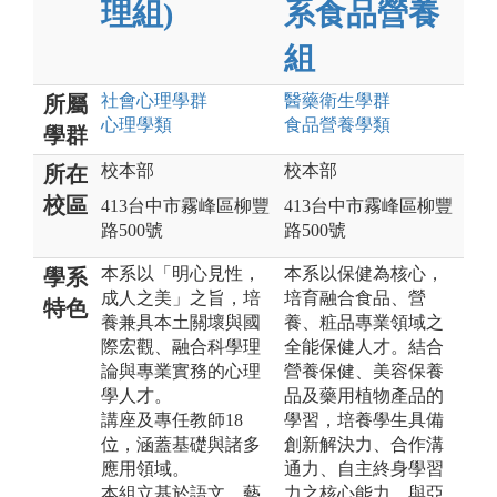
理組)
系食品營養
組
社會心理
學群
醫藥衛生
學群
所屬
心理
學類
食品營養
學類
學群
校本部
校本部
所在
校區
413台中市霧峰區柳豐
413台中市霧峰區柳豐
路500號
路500號
本系以「明心見性，
本系以保健為核心，
學系
成人之美」之旨，培
培育融合食品、營
特色
養兼具本土關壞與國
養、粧品專業領域之
際宏觀、融合科學理
全能保健人才。結合
論與專業實務的心理
營養保健、美容保養
學人才。
品及藥用植物產品的
講座及專任教師18
學習，培養學生具備
位，涵蓋基礎與諸多
創新解決力、合作溝
應用領域。
通力、自主終身學習
本組立基於語文、藝
力之核心能力。與亞