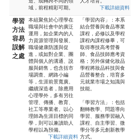
造、或轉跨不同的領
人才培育。
域，前程精彩可期。
下載詳細資料
本組聚焦於心理學在
「學習內容」：本系
學習
職場與社會中的廣泛
結合營養與食品專業
方法
運用，如企業內的人
課程，必修以及學程
容易
力資源管理與發展、
課程內課程修畢，可
誤解
職場健康防護與促
取得專技高考營養
進，或如對企業、團
師、食品技師應考資
之處
體與個人的溝通、說
格；另外保健化妝品
服與銷售，也含括市
學程將妝品科技與食
場調查、網路小編
品營養整合，培育多
等，生涯前景寬廣。
元就業市場之知識與
繼續深造者，除應用
技能。
心理學外，多有另往
管理、傳播、教育、
「學習方法」：包括
社工等專業者。以心
翻轉教學、問題導向
理師為生涯目標的同
學習、服務學習融入
學，則可以兼讀助人
課程、自主學習、微
學程以為預備。
學分等多元創新教學
下載詳細資料
方式。