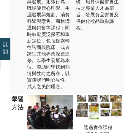
與發展、組織行為、
礎，培育保健營養生
職場健康心理學、生
技之專業人才為宗
涯發展與規劃、消費
旨，發展食品營養及
科學與零售、商務溝
保健化妝品重點課
通與銷售等課程；同
程。
時鼓勵廣泛探索和重
新定位，包括探索轉
展
往諮商與臨床，或者
開
跨往其他專業深造進
修。以學生發展為本
位。協助同學找到熱
情與性向之所在，以
實踐我們明心見性、
成人之美的理念。
學習
方法
透過實作課程