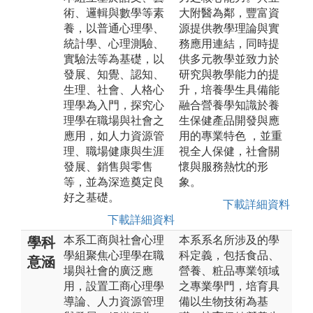
術、邏輯與數學等素
大附醫為鄰，豐富資
養，以普通心理學、
源提供教學理論與實
統計學、心理測驗、
務應用連結，同時提
實驗法等為基礎，以
供多元教學並致力於
發展、知覺、認知、
研究與教學能力的提
生理、社會、人格心
升，培養學生具備能
理學為入門，探究心
融合營養學知識於養
理學在職場與社會之
生保健產品開發與應
應用，如人力資源管
用的專業特色 ，並重
理、職場健康與生涯
視全人保健，社會關
發展、銷售與零售
懷與服務熱忱的形
等，並為深造奠定良
象。
好之基礎。
下載詳細資料
下載詳細資料
本系工商與社會心理
本系系名所涉及的學
學科
學組聚焦心理學在職
科定義，包括食品、
意涵
場與社會的廣泛應
營養、粧品專業領域
用，設置工商心理學
之專業學門，培育具
導論、人力資源管理
備以生物技術為基