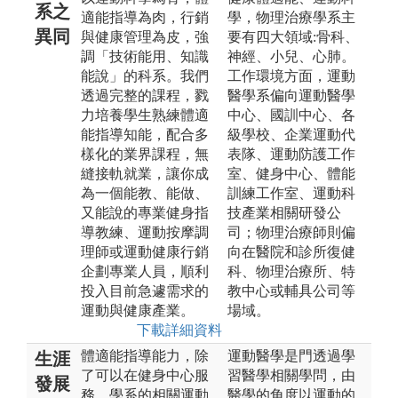
系之
適能指導為肉，行銷
學，物理治療學系主
異同
與健康管理為皮，強
要有四大領域:骨科、
調「技術能用、知識
神經、小兒、心肺。
能說」的科系。我們
工作環境方面，運動
透過完整的課程，戮
醫學系偏向運動醫學
力培養學生熟練體適
中心、國訓中心、各
能指導知能，配合多
級學校、企業運動代
樣化的業界課程，無
表隊、運動防護工作
縫接軌就業，讓你成
室、健身中心、體能
為一個能教、能做、
訓練工作室、運動科
又能說的專業健身指
技產業相關研發公
導教練、運動按摩調
司；物理治療師則偏
理師或運動健康行銷
向在醫院和診所復健
企劃專業人員，順利
科、物理治療所、特
投入目前急遽需求的
教中心或輔具公司等
運動與健康產業。
場域。
下載詳細資料
體適能指導能力，除
運動醫學是門透過學
生涯
了可以在健身中心服
習醫學相關學問，由
發展
務，學系的相關運動
醫學的角度以運動的