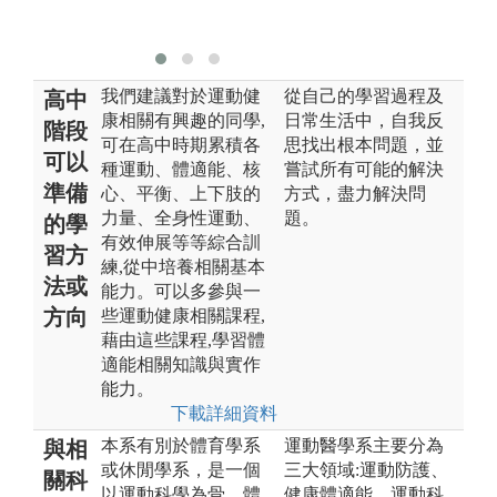
學
我們建議對於運動健
從自己的學習過程及
高中
康相關有興趣的同學,
日常生活中，自我反
階段
可在高中時期累積各
思找出根本問題，並
可以
種運動、體適能、核
嘗試所有可能的解決
準備
心、平衡、上下肢的
方式，盡力解決問
力量、全身性運動、
題。
的學
有效伸展等等綜合訓
習方
練,從中培養相關基本
法或
能力。可以多參與一
方向
些運動健康相關課程,
藉由這些課程,學習體
適能相關知識與實作
能力。
下載詳細資料
本系有別於體育學系
運動醫學系主要分為
與相
或休閒學系，是一個
三大領域:運動防護、
關科
以運動科學為骨，體
健康體適能、運動科