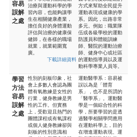
容易
治療與運動科學的學
方式來幫助全民提升
誤解
習內容，也能夠讓學
運動表現或健康的學
生在相關健康產業，
系。因此，出路非常
之處
擔任良好的身體運動
多元。例如：職業隊
評估與治療的健康保
伍或各級學校的運動
健師，在各樣的職場
防護員和體能訓練
就業，就業範圍寬
師、醫院的運動治療
廣。
師、健身中心或社區
下載詳細資料
的運動指導員以及運
動科學專業人員等。
性別的刻板印象，社
運動醫學系：容易被
學習
會上多數人會認為團
誤以為是「體育
方法
體有氧教練是女性的
系」，也不是所謂的
容易
行業，健身教練是男
「醫學系」。運動醫
誤解
性的工作。但實務
學是一個綜合性的科
上，受歡迎且熱門的
學，所要學習的是透
之處
團體課程或有氧課程
過醫學相關學問應用
或個人健身教練卻與
在運動科學上，目的
刻板的性別意識相
在增進運動表現、運