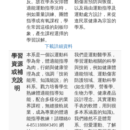
反。故在學系安排體
動傷害預防與恢復、
適能運動指導法時，
以及藉由運動指導及
例如重量訓練、團體
運動處方設計，來促
指導或有氧課程，學
進民眾健康為宗旨的
生常因這樣的刻板印
學系。
象，產生課程選擇的
學習誤解。
下載詳細資料
本系是一個以運動科
我們是運動醫學系，
學習
學為骨，體適能指導
學習運動相關的科學
資源
為肉，行銷與健康管
與技術，例如健康體
或補
理為皮，強調「技術
適能領域、運動傷害
充說
能用、知識能說」的
防護領域、運動科學
科系。戮力培養學生
(如生理學、營養學、
明
熟練體適能指導知
生物力學、健康產品
能，配合多樣化的業
設計理念。其實運動
界課程，無縫接軌就
手表的軟體，用到很
業，成為專業的體適
多本系涵蓋的知識)。
能指導教練！請聯絡0
我們雖然不是體育
4-8511888#3491 網
系、但愛運動、了解