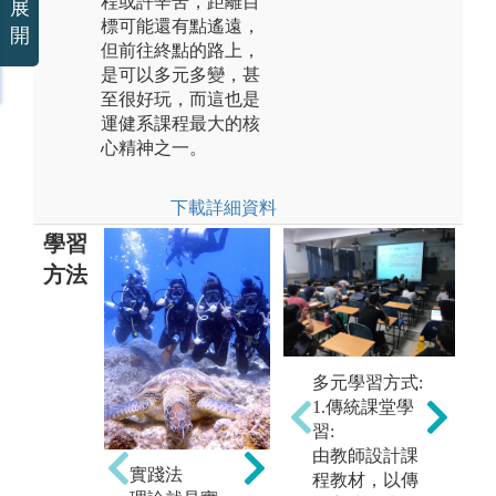
程或許辛苦，距離目
展
標可能還有點遙遠，
開
但前往終點的路上，
是可以多元多變，甚
至很好玩，而這也是
運健系課程最大的核
心精神之一。
下載詳細資料
學習
方法
多元學習方式:
演示法
實
1.傳統課堂學
教師通過展示
美
習:
各種實物、教
杜
由教師設計課
具，進行示範
做
實踐法
程教材，以傳
性實作，或通
育