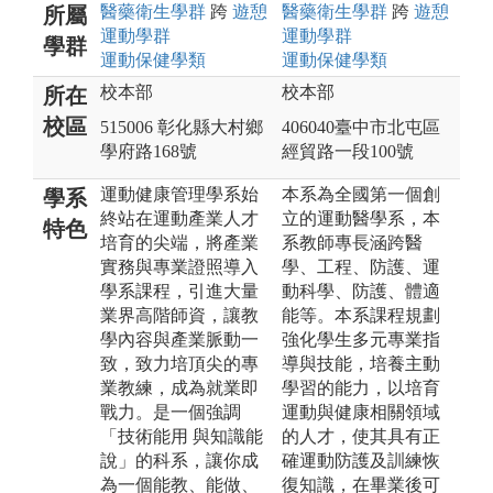
醫藥衛生
學群
跨
遊憩
醫藥衛生
學群
跨
遊憩
所屬
運動
學群
運動
學群
學群
運動保健
學類
運動保健
學類
校本部
校本部
所在
校區
515006 彰化縣大村鄉
406040臺中市北屯區
學府路168號
經貿路一段100號
運動健康管理學系始
本系為全國第一個創
學系
終站在運動產業人才
立的運動醫學系，本
特色
培育的尖端，將產業
系教師專長涵跨醫
實務與專業證照導入
學、工程、防護、運
學系課程，引進大量
動科學、防護、體適
業界高階師資，讓教
能等。本系課程規劃
學內容與產業脈動一
強化學生多元專業指
致，致力培頂尖的專
導與技能，培養主動
業教練，成為就業即
學習的能力，以培育
戰力。是一個強調
運動與健康相關領域
「技術能用 與知識能
的人才，使其具有正
說」的科系，讓你成
確運動防護及訓練恢
為一個能教、能做、
復知識，在畢業後可