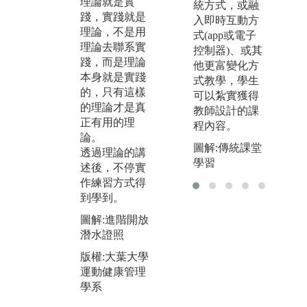
理論就是實
統方式，或融
過現代化教學
是
踐，實踐就是
入即時互動方
手段，使學生
入
理論，不是用
式(app或電子
獲取知識的教
經
理論去聯系實
控制器)、或其
學方法。演示
希
踐，而是理論
他更富變化方
法配合講授
約
本身就是實踐
式教學，學生
法、談話法一
讓
的，只有這樣
可以紮實獲得
起使用，它對
由
的理論才是真
教師設計的課
提高學生的學
獲
正有用的理
程內容。
習興趣發展觀
導
論。
察能力和抽象
場
圖解:傳統課堂
透過理論的講
思維能力，減
縮
學習
述後，不停實
少學習中的困
索
作練習方式得
難有重要作
提
到學到。
用。
水
入
圖解:進階開放
圖解:飛輪課程
完
潛水證照
版權:大葉大學
圖
版權:大葉大學
運動健康管理
課
運動健康管理
學系
學系
版
運