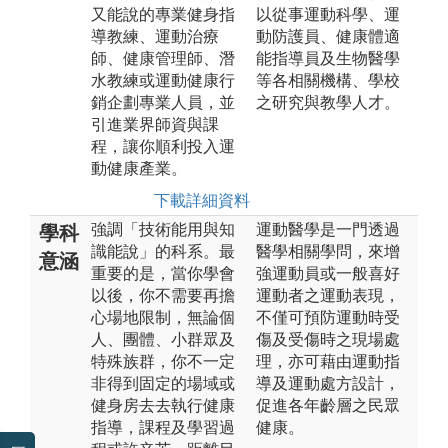
又能說的專業健身指
以從事運動科學、運
導教練、運動治療
動防護員、健康體適
師、健康管理師、潛
能指導員及生物醫學
水教練或運動健康行
等各相關機構、學校
銷企劃專業人員，並
之研究與教學人才。
引進業界師資與課
程，讓你順利投入運
動健康產業。
下載詳細資料
強調「技術能用與知
運動醫學是一門透過
學科
識能說」的科系。最
醫學相關學問，來增
意涵
重要的是，當你學會
強運動員或一般喜好
以後，你不需要再擔
運動者之運動表現，
心場地限制，無論個
不僅可預防運動時受
人、團體、小群眾及
傷及受傷時之現場處
特殊族群，你不一定
理，亦可藉由運動指
非得到固定的場域或
導及運動處方設計，
健身房去去執行健康
促進各年齡層之民眾
指導，課程及學習過
健康。