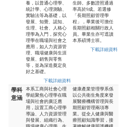
養，以普通心理學、
生師。多數證照通過
統計學、心理測驗、
率高於9成。若選修
實驗法等為基礎，以
「長期照顧管理學
發展、知覺、認知、
程」，畢業後可擔任
生理、社會、人格心
長期照顧相關行政人
理學為入門，探究心
員。畢業生亦可逕讀
理學在職場與社會之
本系碩博士班。
應用，如人力資源管
下載詳細資料
理、職場健康與生涯
發展、銷售與零售
等，並為深造奠定良
好之基礎。
下載詳細資料
本系工商與社會心理
健康產業管理學系係
學科
學組聚焦心理學在職
以公共衛生角度來發
意涵
場與社會的廣泛應
展醫療機構管理與長
用，設置工商心理學
期照顧管理兩項專
導論、人力資源管理
業。從全人健康與醫
與發展、組織行為、
療照顧知識學習，接
職場健康心理學、生
著瞭解健康照護機構