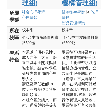
理組)
機構管理組)
社會心理
學群
醫藥衛生
學群
跨
管理
所屬
心理
學類
學群
學群
醫務管理
學類
校本部
校本部
所在
校區
413台中市霧峰區柳豐
413台中市霧峰區柳豐
路500號
路500號
本系以「明心見性，
畢業後可擔任醫務行
學系
成人之美」之旨，培
政專員或醫療研究人
特色
養兼具本土關壞與國
員。主要學習領域包
際宏觀、融合科學理
括醫療機構管理、公
論與專業實務的心理
共衛生與長期照顧
學人才。
（選修）三大專業知
講座及專任教師18
識。在學期間可報考
位，涵蓋基礎與諸多
醫學資訊管理師、病
應用領域。
歷資訊管理師、醫務
本組立基於語文、藝
行政管理人員證照，
術、邏輯與數學等素
畢業後亦可考公共衛