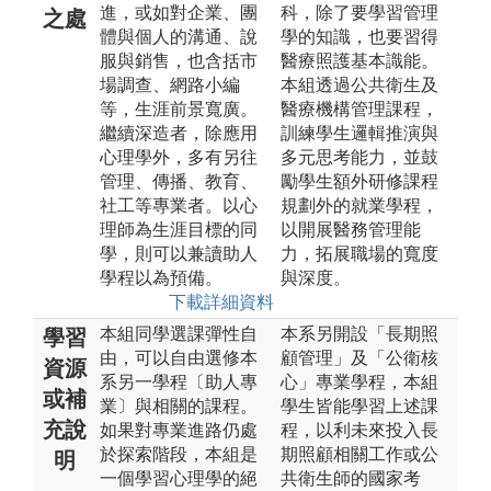
進，或如對企業、團
科，除了要學習管理
之處
體與個人的溝通、說
學的知識，也要習得
服與銷售，也含括市
醫療照護基本識能。
場調查、網路小編
本組透過公共衛生及
等，生涯前景寬廣。
醫療機構管理課程，
繼續深造者，除應用
訓練學生邏輯推演與
心理學外，多有另往
多元思考能力，並鼓
管理、傳播、教育、
勵學生額外研修課程
社工等專業者。以心
規劃外的就業學程，
理師為生涯目標的同
以開展醫務管理能
學，則可以兼讀助人
力，拓展職場的寬度
學程以為預備。
與深度。
下載詳細資料
本組同學選課彈性自
本系另開設「長期照
學習
由，可以自由選修本
顧管理」及「公衛核
資源
系另一學程〔助人專
心」專業學程，本組
或補
業〕與相關的課程。
學生皆能學習上述課
充說
如果對專業進路仍處
程，以利未來投入長
於探索階段，本組是
期照顧相關工作或公
明
一個學習心理學的絕
共衛生師的國家考