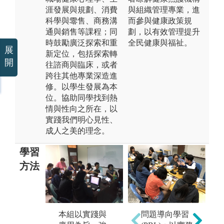
涯發展與規劃、消費
與組織管理專業，進
科學與零售、商務溝
而參與健康政策規
通與銷售等課程；同
劃，以有效管理提升
時鼓勵廣泛探索和重
全民健康與福祉。
展
新定位，包括探索轉
開
往諮商與臨床，或者
跨往其他專業深造進
修。以學生發展為本
位。協助同學找到熱
情與性向之所在，以
實踐我們明心見性、
成人之美的理念。
學習
方法
本組以實踐與
3
問題導向學習
2.以個案研討