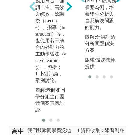
應用為旨，強
（P
(PBL)：以實務
與研究（Case
調自主、高效
d
個案為例，培
Teaching）為
與綜效，除講
（P
養學生分析與
主的教學。
授（Lectur
d
自我解決問題
圖解:廖瑞銘老
e）、指導（In
習
的能力。
師和同學進行
struction）等，
L
圖解:分組討論
小組教學及個
也使用若干結
圖
分析問題解決
案討論
合內外動力的
旻
方案
主動學習法（a
學
版權:授課教師
ctive learnin
的
提供
g），包括：
1.小組討論，
案例討論。
圖解:老師和同
學分組進行團
體個案實例討
論
我們鼓勵同學廣泛地
1.資料收集：學習到各
高中