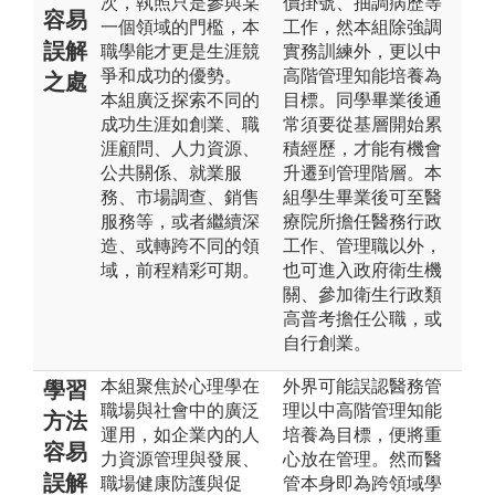
次，執照只是參與某
價掛號、抽調病歷等
容易
一個領域的門檻，本
工作，然本組除強調
誤解
職學能才更是生涯競
實務訓練外，更以中
爭和成功的優勢。
高階管理知能培養為
之處
本組廣泛探索不同的
目標。同學畢業後通
成功生涯如創業、職
常須要從基層開始累
涯顧問、人力資源、
積經歷，才能有機會
公共關係、就業服
升遷到管理階層。本
務、市場調查、銷售
組學生畢業後可至醫
服務等，或者繼續深
療院所擔任醫務行政
造、或轉跨不同的領
工作、管理職以外，
域，前程精彩可期。
也可進入政府衛生機
關、參加衛生行政類
高普考擔任公職，或
自行創業。
本組聚焦於心理學在
外界可能誤認醫務管
學習
職場與社會中的廣泛
理以中高階管理知能
方法
運用，如企業內的人
培養為目標，便將重
容易
力資源管理與發展、
心放在管理。然而醫
誤解
職場健康防護與促
管本身即為跨領域學