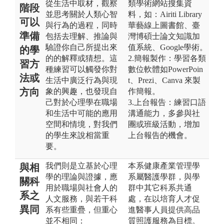
從生活中取材，觀察
類學術網站搜集資
階段
並思考關於人類心智
料，如：Airiti Library
可以
與行為的過程，同時
華藝線上圖書館、臺
準備
包括去理解、推論與
灣博碩士論文知識加
驗證你自己所提出來
值系統、Google學術。
的學
的的解釋或猜想。這
2.簡報製作：學習各類
習方
種練習可以觸發你對
數位軟體如PowerPoin
法或
生活中廣泛行為與現
t、Prezi、Canva 來製
方向
象的興趣，也發現自
作簡報。
己對於心理學在職場
3.上台報告：練習口語
和生活中可能的應用
溝通能力，多參與社
空間和情境，對我們
團或班級活動，增加
的學生來說相當重
上台報告的機會。
要。
我們則是立基於心理
本系健康產業管理學
與相
學的理論與證據，應
系屬醫護學群，與學
關科
用於職場與社會人的
群中其它科系共通
系之
人文服務，與若干科
處，在以培育人才促
異同
系有些重疊，但重心
進醫事人員提供高品
並不相同：
質照護服務為目標。