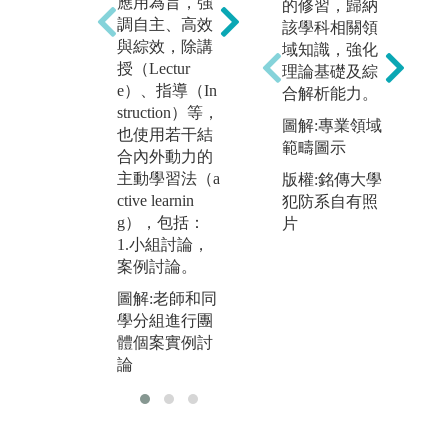
應用為旨，強
（P
與研究（Case
的修習，歸納
調自主、高效
d
Teaching）為
該學科相關領
與綜效，除講
（P
主的教學。
域知識，強化
授（Lectur
d
理論基礎及綜
圖解:廖瑞銘老
e）、指導（In
習
合解析能力。
師和同學進行
struction）等，
L
小組教學及個
圖解:專業領域
也使用若干結
圖
案討論
範疇圖示
合內外動力的
旻
主動學習法（a
版權:銘傳大學
學
ctive learnin
犯防系自有照
的
g），包括：
片
1.小組討論，
案例討論。
圖解:老師和同
學分組進行團
體個案實例討
論