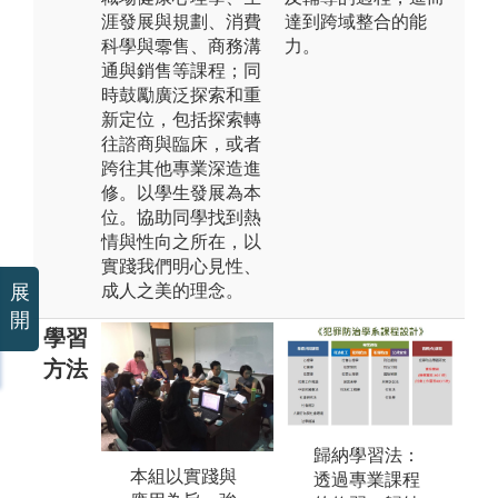
涯發展與規劃、消費
達到跨域整合的能
科學與零售、商務溝
力。
通與銷售等課程；同
時鼓勵廣泛探索和重
新定位，包括探索轉
往諮商與臨床，或者
跨往其他專業深造進
修。以學生發展為本
位。協助同學找到熱
情與性向之所在，以
實踐我們明心見性、
成人之美的理念。
展
開
學習
方法
歸納學習法：
本組以實踐與
3
2.以個案研討
透過專業課程