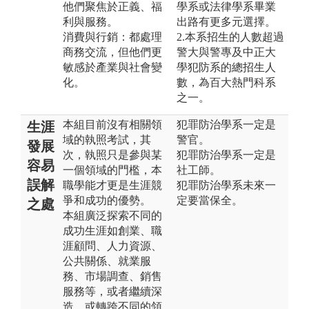
他們聚焦於正義、福
學系或法律學系畢業
利與服務。
出路有更多元選擇。
消費與行銷：都處理
2.本系招生的人數超過
商務交流，但他們更
警大與警專及中正大
敏感於產業與社會變
學犯防系的總招生人
化。
數，為百大熱門科系
之一。
本組目前沒有相關領
犯罪防治學系一定是
生涯
域的執照考試，其
警官。
發展
次，執照只是參與某
犯罪防治學系一定是
容易
一個領域的門檻，本
社工師。
誤解
職學能才更是生涯競
犯罪防治學系未來一
爭和成功的優勢。
定要當保全。
之處
本組廣泛探索不同的
成功生涯如創業、職
涯顧問、人力資源、
公共關係、就業服
務、市場調查、銷售
服務等，或者繼續深
造、或轉跨不同的領