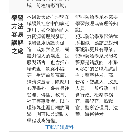
域，前程精彩可期。
本組聚焦於心理學在
犯罪防治學系不需要
學習
職場與社會中的廣泛
學習數理或管理等知
方法
運用，如企業內的人
識。
容易
力資源管理與發展、
犯罪防治學系跟法律
誤解
職場健康防護與促
系相似，應該是對刑
進，或如對企業、團
事犯罪更具有專業。
之處
體與個人的溝通、說
犯罪防治學系只能考
服與銷售，也含括市
警察是錯誤的，本系
場調查、網路小編
可參加的公職考試計
等，生涯前景寬廣。
有：警察特考、高、
繼續深造者，除應用
普考：觀護人、政風
心理學外，多有另往
人員、一般行政、社
管理、傳播、教育、
會行政、檢察事務
社工等專業者。以心
官、書記官、監獄
理師為生涯目標的同
官、監所管理員、法
學，則可以兼讀助人
警、海巡特考
學程以為預備。
下載詳細資料