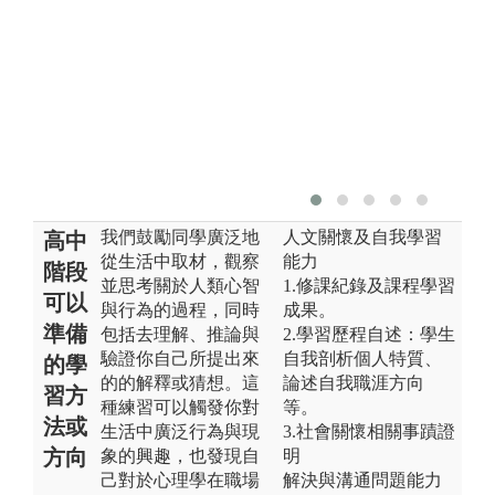
我們鼓勵同學廣泛地
人文關懷及自我學習
高中
從生活中取材，觀察
能力
階段
並思考關於人類心智
1.修課紀錄及課程學習
可以
與行為的過程，同時
成果。
準備
包括去理解、推論與
2.學習歷程自述：學生
驗證你自己所提出來
自我剖析個人特質、
的學
的的解釋或猜想。這
論述自我職涯方向
習方
種練習可以觸發你對
等。
法或
生活中廣泛行為與現
3.社會關懷相關事蹟證
方向
象的興趣，也發現自
明
己對於心理學在職場
解決與溝通問題能力