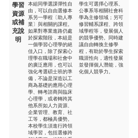
本組同學選課彈性自
學生可選擇心理系、
學習
由，可以自由選修本
公事系等相關社會科
資源
系另一學程〔助人專
學為主修領域；另可
或補
業〕與相關的課程。
修習輔系課程、跨領
充說
如果對專業進路仍處
域學程等，發展個人
於探索階段，本組是
的競爭優勢。同時建
明
一個學習心理學的絕
議自由轉換主修學
佳入口，除了探索心
程，有助於學生探索
理學在職場和社會中
職涯性向，適性發展
的廣泛應用，也可以
並發揮個人潛能，強
強化考選碩士班的準
化個人競爭力。
備，不論是深造以工
商為基礎的應用心理
學、轉考諮商與臨床
心理學，或者轉跨其
他系所如人力資源、
企業管理、教育、社
工等，都極具優勢。
本校學生須進行跨領
域學習，包括選修跨