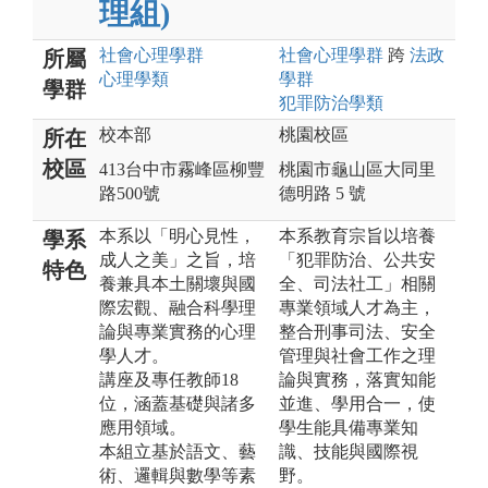
理組)
社會心理
學群
社會心理
學群
跨
法政
所屬
心理
學類
學群
學群
犯罪防治
學類
校本部
桃園校區
所在
校區
413台中市霧峰區柳豐
桃園市龜山區大同里
路500號
德明路 5 號
本系以「明心見性，
本系教育宗旨以培養
學系
成人之美」之旨，培
「犯罪防治、公共安
特色
養兼具本土關壞與國
全、司法社工」相關
際宏觀、融合科學理
專業領域人才為主，
論與專業實務的心理
整合刑事司法、安全
學人才。
管理與社會工作之理
講座及專任教師18
論與實務，落實知能
位，涵蓋基礎與諸多
並進、學用合一，使
應用領域。
學生能具備專業知
本組立基於語文、藝
識、技能與國際視
術、邏輯與數學等素
野。