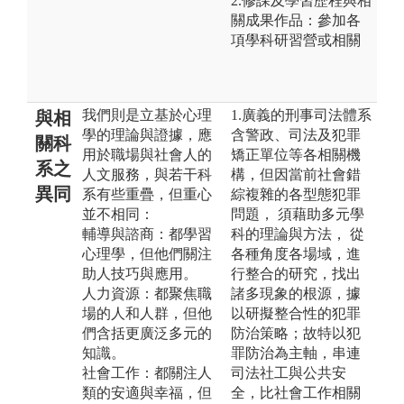
2.修課及學習歷程與相
關成果作品：參加各
項學科研習營或相關
我們則是立基於心理
1.廣義的刑事司法體系
與相
學的理論與證據，應
含警政、司法及犯罪
關科
用於職場與社會人的
矯正單位等各相關機
系之
人文服務，與若干科
構，但因當前社會錯
異同
系有些重疊，但重心
綜複雜的各型態犯罪
並不相同：
問題， 須藉助多元學
輔導與諮商：都學習
科的理論與方法， 從
心理學，但他們關注
各種角度各場域，進
助人技巧與應用。
行整合的研究，找出
人力資源：都聚焦職
諸多現象的根源，據
場的人和人群，但他
以研擬整合性的犯罪
們含括更廣泛多元的
防治策略；故特以犯
知識。
罪防治為主軸，串連
社會工作：都關注人
司法社工與公共安
類的安適與幸福，但
全，比社會工作相關