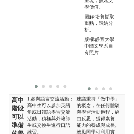
呈現，擴延文
外國人社會文
供
學價值。
化，生活方式
圖解:培養擷取
和思考模式，
重點，歸納分
強化國際觀與
析。
跨領域的學習,
常藉分組討
版權:靜宜大學
論、口頭發表
中國文學系自
等。
有照片
圖解:戲劇公演
版權:吳素真提
供
1.參與語言交流活動：
建議秉持「做中學」
高中
高中生可以參加英語
的概念，在任何體驗
階段
角或日韓語學習交流
與學習活動過程，經
可以
活動，積極與外籍師
由反思，獲得素養、
準備
生或交換生進行口語
能力的養成與成長。
練習。
鼓勵同學可利用實
的學