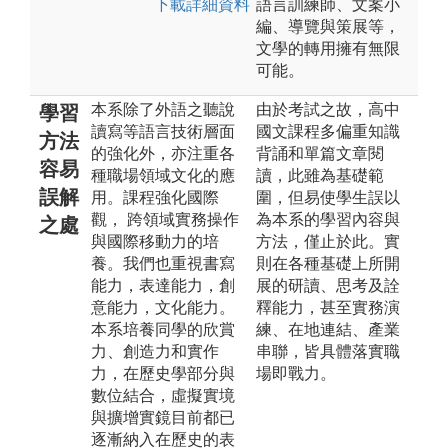
下載詳細資料
語言訓練師、文案小
編、導覽與策展等，
文學的轉用擁有無限
可能。
本系除了外語之聽說
由於考試之故，高中
學習
讀寫等語言技術層面
國文課程多偏重知識
方法
的強化外，亦注重各
背誦和單篇文章閱
容易
種職場領域文化的應
讀，此雖為基礎範
誤解
用。課程強化國際
圍，但易使學生誤以
觀， 跨領域實務操作
為本系的學習內容與
之處
與國際移動力的培
方法，僅止於此。實
養。我們也重視書寫
則在各種基礎上所開
能力，表達能力，創
展的研讀、思考及詮
意能力，文化能力。
釋能力，甚至實務演
本系培養同學的欣賞
練、在地連結、產業
力、創造力和實作
串聯，皆具體落實職
力，在歷史學部分與
場即戰力。
數位結合，虛擬實境
與擴增實鏡目前都已
逐漸納入在歷史的表