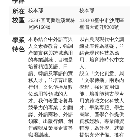
學群
校本部
校本部
所在
校區
26247宜蘭縣礁溪鄉林
433303臺中市沙鹿區
尾路160號
臺灣大道7段200號
本系結合中外語言與
以古典與現代中文訓
學系
人文素養教育，強調
練及表達為基礎，並
特色
產業實務與跨域應用
結合現代科技為應
的專業訓練，目標是
用，培育跨時代中文
培養精通英語、日
人。
語、韓語及華語的實
設立「文化創意」與
務人才，並培育出版
「文學傳播」兩系內
行銷、文化傳播及數
學程，強化實用知
位應用等領域的人
能，培養能夠古學今
才。我們著重培養具
用的跨域文化科技人
競爭力的專業，如翻
才。畢業專題、學生
譯、外語商務、外語
團隊、產學合作提供
領隊、出版行銷、創
實務經驗。專業師資
作編輯及策展企畫等
輔導，為升學、就業
職場訓練。
提供充分準備。擁有