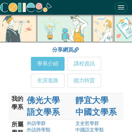
ColleGo! 大學選才與高中育才輔助系統
分享網頁
學系介紹
課程資訊
生涯進路
能力特質
我的
佛光大學
靜宜大學
學系
語文學系
中國文學系
外語
學群
文史哲
學群
所屬
外語跨學類
中國語文
學類