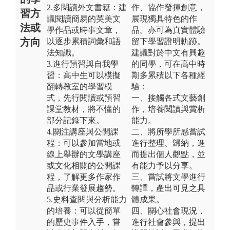
2.多閱讀外文書籍：建
作、協作發揮創意，
習方
議閱讀簡易的英美文
展現獨具特色的作
法或
學作品或時事文章，
品。亦可為真實體驗
方向
以逐步累積詞彙和語
留下學習證明軌跡。
法知識。
建議對於中文有興趣
3.進行預習與自我學
的同學，可在高中時
習：高中生可以模擬
期多累積以下各種經
翻轉教室的學習模
驗：
式，先行閱讀或預習
一、接觸各式文藝創
課堂教材，將不懂的
作，培養閱讀與賞析
部分記錄下來。
能力。
4.關注講座與公開課
二、將所學所感嘗試
程：可以參加當地或
進行整理、歸納，進
線上舉辦的文學講座
而提出個人觀點，並
或文化相關的公開課
有能力予以分享。
程，了解更多作家作
三、嘗試將文學進行
品或行業發展趨勢。
轉譯，產出可見之具
5.史料查閱與分析能力
體成果。
的培養：可以從簡單
四、關心社會現況，
的歷史事件入手，嘗
進行社會參與，提出