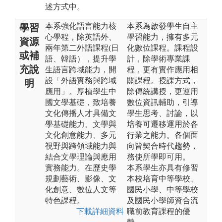
述方式中。
本系強化語言能力核
本系為啟發學生自主
學習
心學程，除英語外、
學習能力，擁有多元
資源
兩年第二外語課程(日
化數位課程。課程設
或補
語、韓語），提升學
計，除學術專業課
充說
生語言跨域能力，開
程，更有實作應用相
設「外語實務與跨域
關課程。授課方式，
明
應用」。厚植學生中
除傳統講授，更運用
國文學基礎，致培養
數位資訊輔助，引導
文化傳播人才具備文
學生思考、討論，以
學基礎能力、文學與
培養可遷移運用於各
文化創意能力、多元
行業之能力。各個面
視野與跨領域能力與
向皆契合時代趨勢，
結合文學理論與應用
務使所學即可用。
實務能力。在歷史學
本系學生亦具有修習
規劃藝術、影像、文
本校培育中等學校、
化創意、數位人文等
國民小學、中等學校
特色課程。
及國民小學師資合流
下載詳細資料
職前教育課程的優