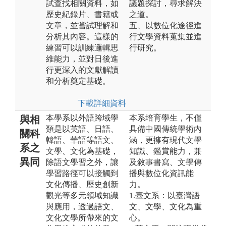
試查找相關資料，如
議題探討，尋求解決
歷史紀錄片、書籍或
之道。
文章，並嘗試理解和
五、以數位化途徑進
分析其內容。這樣的
行文學資料蒐集並進
練習可以訓練邏輯思
行研究。
維能力，並對日後進
行更深入的文獻解讀
和分析奠定基礎。
下載詳細資料
本學系以外語跨域學
本系培育學生，不僅
與相
類是以英語、日語、
具備中國傳統學術內
關科
韓語、華語等語文、
涵，更擁有現代文學
系之
文學、文化為基礎，
知識、鑑賞能力，兼
異同
除語文學習之外，讓
及敘事書寫、文學傳
學習路徑可以接觸到
播與數位化資訊能
文化傳播、歷史創新
力。
觀光等多元領域知識
1.臺文系：以臺灣語
與應用，透過語文、
文、文學、文化為重
文化文學所帶來的文
心。