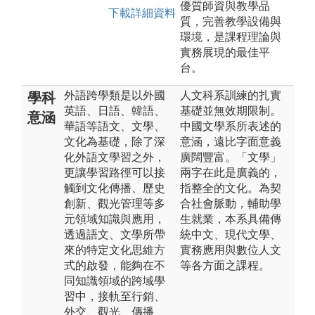
優質師資與教學品
下載詳細資料
質，完善教學設備與
環境，是課程理論與
實務展現的最佳平
台。
外語跨學類是以外國
人文科系訓練的扎實
學科
英語、日語、韓語、
基礎並無效期限制。
意涵
華語等語文、文學、
中國文學系所表述的
文化為基礎，除了深
意涵，遠比字面意義
化外語文學習之外，
廣闊豐富。「文學」
更讓學習路徑可以接
兩字在此是廣義的，
觸到文化傳播、歷史
指整全的文化。為契
創新、觀光管理等多
合社會脈動，輔助學
元領域知識與應用，
生就業，本系具備傳
透過語文、文學所帶
統中文、現代文學、
來的特定文化思維方
實務應用與數位人文
式的啟發，能夠在不
等各方面之課程。
同知識領域的跨域學
習中，接軌至行銷、
外交、觀光、傳播、