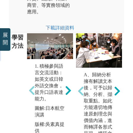
商管、等實務領域的
應用。
下載詳細資料
展
學習
開
方法
1. 積極參與語
言交流活動：
3
A、歸納分析
如英文或日韓
學
擁有解讀文本
外語交換會，
習
後，可予以歸
提升口語表達
在
納、分析、擷
2. 閱讀外文書
能力。
靈
取重點。如此
籍：如英美文
思
方能適切地傳
圖解:日本航空
學作品，擴展
達原創理念與
演講
圖
詞彙量，注重
價值內涵，進
的
版權:吳素真提
文法結構的學
而轉譯各形式
供
習，以及了解
版