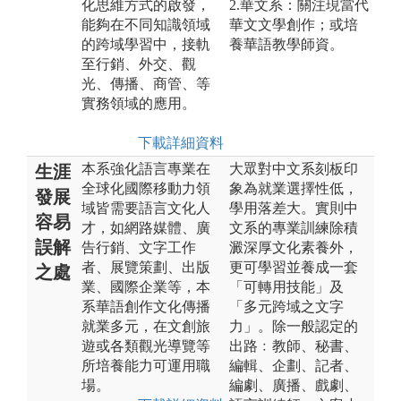
化思維方式的啟發，
2.華文系：關注現當代
能夠在不同知識領域
華文文學創作；或培
的跨域學習中，接軌
養華語教學師資。
至行銷、外交、觀
光、傳播、商管、等
實務領域的應用。
下載詳細資料
本系強化語言專業在
大眾對中文系刻板印
生涯
全球化國際移動力領
象為就業選擇性低，
發展
域皆需要語言文化人
學用落差大。實則中
容易
才，如網路媒體、廣
文系的專業訓練除積
誤解
告行銷、文字工作
澱深厚文化素養外，
者、展覽策劃、出版
更可學習並養成一套
之處
業、國際企業等，本
「可轉用技能」及
系華語創作文化傳播
「多元跨域之文字
就業多元，在文創旅
力」。除一般認定的
遊或各類觀光導覽等
出路﹕教師、秘書、
所培養能力可運用職
編輯、企劃、記者、
場。
編劇、廣播、戲劇、