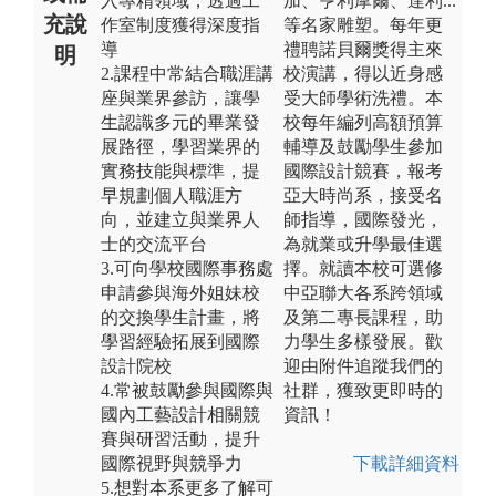
入專精領域，透過工
加、亨利摩爾、達利...
充說
作室制度獲得深度指
等名家雕塑。每年更
導
禮聘諾貝爾獎得主來
明
2.課程中常結合職涯講
校演講，得以近身感
座與業界參訪，讓學
受大師學術洗禮。本
生認識多元的畢業發
校每年編列高額預算
展路徑，學習業界的
輔導及鼓勵學生參加
實務技能與標準，提
國際設計競賽，報考
早規劃個人職涯方
亞大時尚系，接受名
向，並建立與業界人
師指導，國際發光，
士的交流平台
為就業或升學最佳選
3.可向學校國際事務處
擇。就讀本校可選修
申請參與海外姐妹校
中亞聯大各系跨領域
的交換學生計畫，將
及第二專長課程，助
學習經驗拓展到國際
力學生多樣發展。歡
設計院校
迎由附件追蹤我們的
4.常被鼓勵參與國際與
社群，獲致更即時的
國內工藝設計相關競
資訊！
賽與研習活動，提升
國際視野與競爭力
下載詳細資料
5.想對本系更多了解可