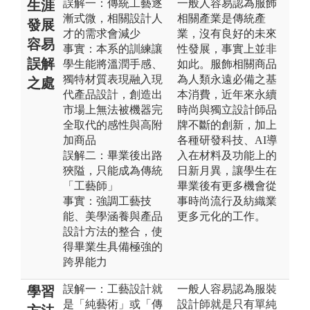
誤解一：傳統工藝逐
一般人容易認為服飾
生涯
漸式微，相關設計人
相關產業是傳統產
發展
才的需求會減少
業，沒有良好的未來
容易
事實：本系的訓練讓
性發展，事實上並非
誤解
學生能將溫潤手感、
如此。服飾相關商品
獨特材質表現融入現
為人類永遠必備之基
之處
代產品設計，創造出
本消費，近年來永續
市場上無法被機器完
時尚與獨立設計師品
全取代的感性與高附
牌不斷的創新，加上
加商品
各種研發科技、AI導
誤解二：畢業後出路
入在材料及功能上的
狹隘，只能成為傳統
日新月異，讓學生在
「工藝師」
畢業後有更多機會從
事實：強調工藝技
事時尚流行及紡織業
能、美學涵養與產品
更多元化的工作。
設計方法的整合，使
得畢業生具備極強的
跨界能力
誤解一：工藝設計就
一般人容易認為服裝
學習
是「純藝術」或「傳
設計師就是只有單純