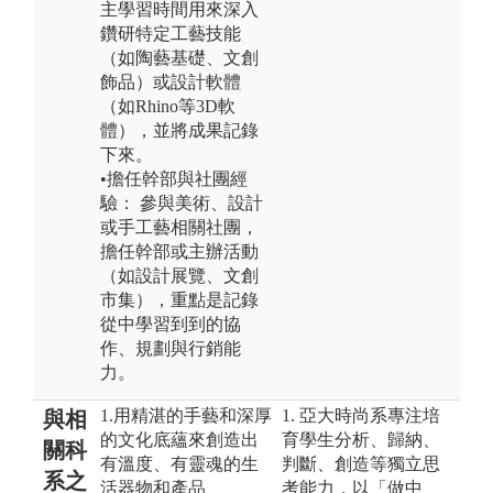
主學習時間用來深入
鑽研特定工藝技能
（如陶藝基礎、文創
飾品）或設計軟體
（如Rhino等3D軟
體），並將成果記錄
下來。
•擔任幹部與社團經
驗： 參與美術、設計
或手工藝相關社團，
擔任幹部或主辦活動
（如設計展覽、文創
市集），重點是記錄
從中學習到到的協
作、規劃與行銷能
力。
1.用精湛的手藝和深厚
1. 亞大時尚系專注培
與相
的文化底蘊來創造出
育學生分析、歸納、
關科
有溫度、有靈魂的生
判斷、創造等獨立思
系之
活器物和產品
考能力，以「做中