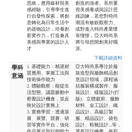
思維，應用媒材與美
創造的強者。系所重
感經驗，引導學生進
視美感養成與設計思
行自發性探索，將創
維訓練，若您對時尚
意轉化為日常生活中
潮流有敏銳觀察力、
的器物設計，培養創
或對進入時尚產業懷
新實作力，打造兼具
有憧憬，亞大時尚系
美感與專業的設計人
將引領您開創美好職
才
涯。
下載詳細資料
1. 基礎能力：精湛材
亞大時尚系專注於服
學科
質應用、掌握工法與
裝造型與服飾精品創
意涵
技術操作能力
意設計領域，課程涵
2. 體驗觀察：能從生
括服裝構成製作、服
活型態、議題脈動中
裝設計、樣版設計(打
察覺設計機會，並反
版)、立體裁剪、服飾
映於設計實務上
材料、金工設計、織
3. 實務學習：透過策
品設計、高級訂製
展、展覽、競賽、研
服、精品設計、袋包
習等實作平台，強化
設計、鞋靴設計...等，
作品展示與行銷能力
還有設計繪畫、色彩