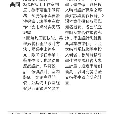
異同
2.課程採用工作室制
學，學中做」經驗投
度，教學著重手做實
入時尚設計職場之專
務、師徒傳承與自發
業知識與實作技能。2.
性探索，讓學生在實
課程實作投稿各國際
作中應用媒材與美感
知名競賽、各公私立
經驗
機關商業合作機會充
3.因兼具工藝技能、美
沛，學生設計思維提
學涵養和產品設計方
早與業界接軌。3. 亞
法，畢業生出路多
大時尚系鼓勵學生投
元，除了擔任專業工
入研發，教師能指導
藝創作者，也能從事
學生提案國科會大專
產品設計、珠寶設
生計畫，通過率屢創
計、傢俱設計、室內
新高，以研究獎助金
裝飾、文創商品開
支持學生獨立研究計
發，並具備工作室經
畫。
營與行銷管理的能力