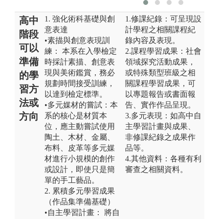
1. 強化術科基礎與創
1.修課紀錄：可呈現設
高中
意表達
計學程之相關課程紀
階段
•素描與創意表現訓
錄內容及表現。
可以
練： 本系在入學檢定
2.課程學習成果：社會
準備
時採計素描、創意表
領域探究活動成果，
現與美術鑑賞，務必
或特殊類型班級之相
的學
規劃時間接受訓練，
關課程學習成果，可
習方
以達到檢定標準。
以專題報告或書面報
法或
•多元媒材的嘗試：本
告、實作作品呈現。
方向
系的核心是材質本
3.多元表現：如高中自
位，應主動嘗試使用
主學習計畫與成果、
陶土、木材、金屬、
非修課紀錄之成果作
布料、皮革等多元媒
品等。
材進行小規模的創作
4.其他資料：各種有利
或設計，即使只是簡
審查之相關資料。
單的手工藝品。
2. 累積多元學習成果
（作品集準備基礎）
•自主學習計畫： 將自