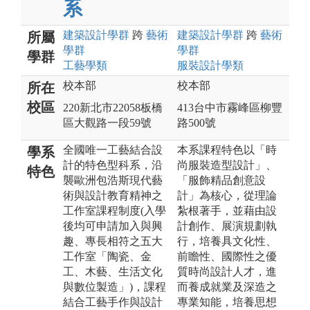
系
建築設計
學群
跨
藝術
建築設計
學群
跨
藝術
所屬
學群
學群
學群
工藝
學類
服裝設計
學類
校本部
校本部
所在
校區
220新北市22058板橋
413台中市霧峰區柳豐
區大觀路一段59號
路500號
全國唯一工藝結合設
本系課程特色以「時
學系
計的特色型科系，沿
尚服裝造型設計」、
特色
襲歐洲包浩斯現代藝
「服飾精品創意設
術與設計教育精神之
計」為核心，從理論
工作室課程制度(入學
紮根著手，並藉由設
後均可申請加入與興
計創作、展演規劃執
趣、專長相符之五大
行，培養具文化性、
工作室「陶瓷、金
前瞻性、國際性之優
工、木藝、生活文化
質時尚設計人才，進
與數位製造」)，課程
而養成就業及深造之
結合工藝手作與設計
專業知能，培養思想