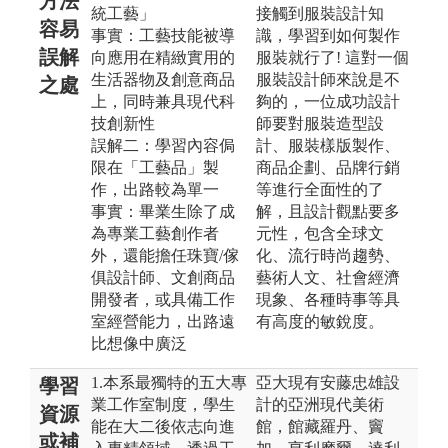
方法
統工藝」
接觸到服裝設計知
容易
事實：工藝技能被導
識，學習到如何製作
誤解
向應用在精緻實用的
服裝就行了! 這對一個
生活器物及創意商品
服裝設計師來說是不
之處
上，同時兼具現代科
夠的，一位成功設計
技創新性
師要對服裝造型設
誤解二：學習內容侷
計、服裝樣版製作、
限在「工藝品」製
商品企劃、品牌行銷
作，出路較為單一
等進行全面性的了
事實：畢業生除了成
解，且設計觀點要多
為專業工藝創作者
元性，包含全球文
外，還能擔任珠寶/傢
化、流行時尚趨勢、
俱設計師、文創商品
藝術人文、社會經濟
開發者，或具備工作
現象、各種時事等具
室經營能力，出路遠
有高度的敏銳度。
比想像中廣泛
1.本系最獨特的五大專
亞大現有安藤忠雄設
學習
業工作室制度，學生
計的亞洲現代美術
資源
能在大二後依志向進
館，館藏羅丹、竇
或補