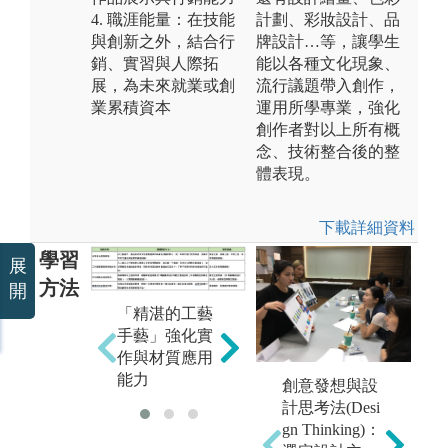
4. 職涯能量：在技能
計劃、彩妝設計、品
與創新之外，結合行
牌設計…等，讓學生
銷、實習與人際拓
能以各種文化現象、
展，為未來就業或創
流行議題帶入創作，
業累積資本
運用所學專業，強化
創作者對以上所有概
念、技術整合後的整
體表現。
下載詳細資料
學習
展
方法
開
「
「敏銳的設計
「精湛的工藝
與
思維」培養設
手藝」強化實
注
計思維與生活
作與材質應用
作
觀察力
能力
創意發想與設
計思考法(Desi
gn Thinking)：