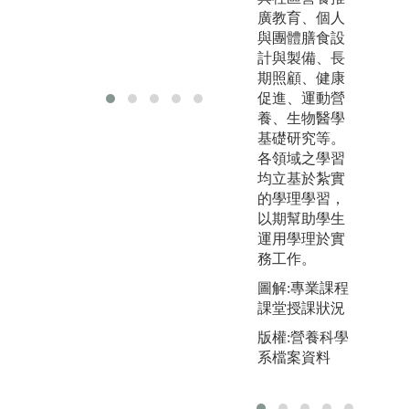
版
廣教育、個人
保
與團體膳食設
計與製備、長
期照顧、健康
促進、運動營
養、生物醫學
基礎研究等。
各領域之學習
均立基於紮實
的學理學習，
以期幫助學生
運用學理於實
務工作。
圖解:專業課程
課堂授課狀況
版權:營養科學
系檔案資料