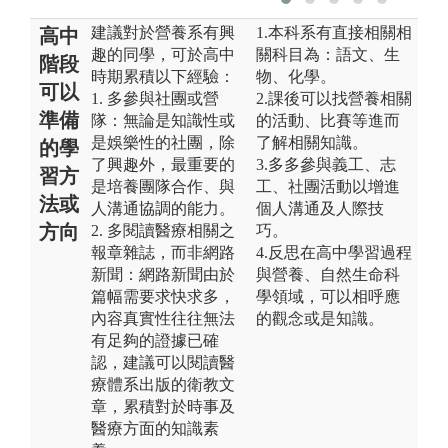
建議對於營養系有興
1.本科系有直接相關相
高中
趣的同學，可於高中
關科目為：語文、生
階段
時期累積以下經驗：
物、化學。
可以
1. 多參與社團或營
2.課後可以找營養相關
準備
隊：無論是知識性或
的活動、比賽等進而
是娛樂性的社團，除
了解相關知識。
的學
了興趣外，最重要的
3.多多參與義工、志
習方
是培養團隊合作、與
工、社團活動以增進
法或
人溝通協調的能力。
個人溝通及人際技
方向
2. 多閱讀醫療相關之
巧。
報章雜誌，而非網路
4.反思在高中學習過程
新聞：網路新聞由於
與營養、自然生命科
篇幅需要求快求多，
學領域，可以相呼應
內容真實性往往無法
的觀念或是知識。
有足夠的證據已確
認，建議可以閱讀醫
療體系出版的衛教文
章，累積對於時事及
醫療方面的知識素