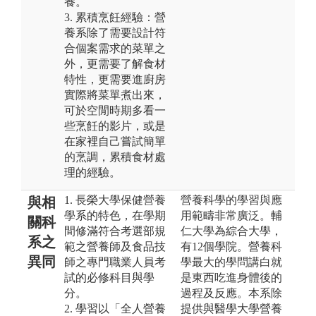
養。
3. 累積烹飪經驗：營
養系除了需要設計符
合個案需求的菜單之
外，更需要了解食材
特性，更需要進廚房
實際將菜單煮出來，
可於空閒時期多看一
些烹飪的影片，或是
在家裡自己嘗試簡單
的烹調，累積食材處
理的經驗。
1. 長榮大學保健營養
營養科學的學習與應
與相
學系的特色，在學期
用範疇非常廣泛。輔
關科
間修滿符合考選部規
仁大學為綜合大學，
系之
範之營養師及食品技
有12個學院。營養科
異同
師之專門職業人員考
學最大的學問講白就
試的必修科目與學
是東西吃進身體後的
分。
過程及反應。本系除
2. 學習以「全人營養
提供與醫學大學營養