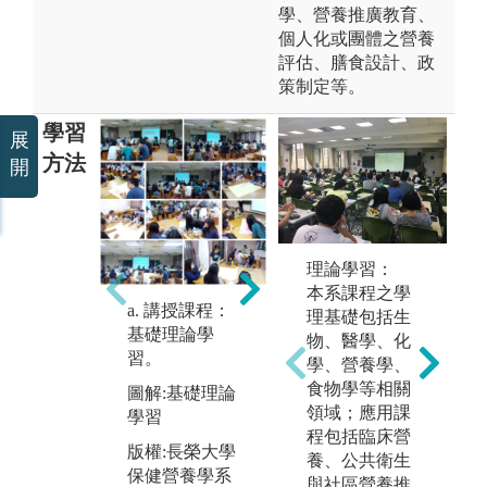
學、營養推廣教育、
個人化或團體之營養
評估、膳食設計、政
策制定等。
學習
展
方法
開
b. 菜單設計與
實務操作：實
理論學習：
作學習，團隊
本系課程之學
合作。
a. 講授課程：
c
理基礎包括生
基礎理論學
專
物、醫學、化
圖解:實作學
習。
建
學、營養學、
習，團隊合作
讀
食物學等相關
圖解:基礎理論
版權:長榮大學
領域；應用課
學習
圖
保健營養學系
程包括臨床營
能
版權:長榮大學
養、公共衛生
獻
保健營養學系
與社區營養推