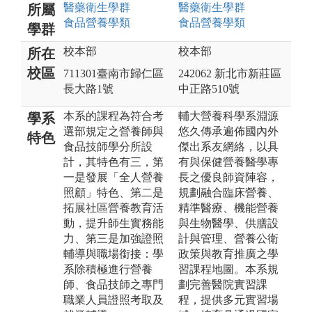
醫藥衛生
學群
醫藥衛生
學群
所屬
食品營養
學類
食品營養
學類
學群
校本部
校本部
所在
校區
711301臺南市歸仁區
242062 新北市新莊區
長大路1號
中正路510號
本系的課程為符合考
輔大營養科學系淵源
學系
選部規定之營養師與
悠久傳承遍佈國內外
特色
食品技師學分所設
傑出系友網絡，以具
計，其特色有三，第
有與保健營養醫學專
一是發展「全人營養
長之優良師資陣容，
照顧」特色、第二是
規劃融合臨床營養、
拓展社區營養教育活
精準醫療、機能營養
動，提升師生實務能
與生物醫學、供膳設
力、第三是加強證照
計與管理、營養公衛
輔導與職場銜接：學
政策與教育推廣之學
系除積極進行營養
習課程地圖。本系規
師、食品技師之專門
劃完善醫院實習課
職業人員證照考取及
程，提供多元實習場