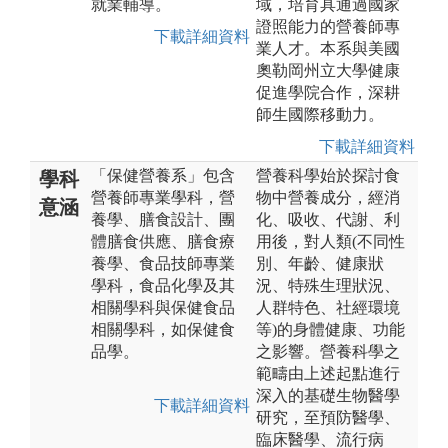
就業輔導。
域，培育具通過國家
證照能力的營養師專
下載詳細資料
業人才。本系與美國
奧勒岡州立大學健康
促進學院合作，深耕
師生國際移動力。
下載詳細資料
「保健營養系」包含
營養科學始於探討食
學科
營養師專業學科，營
物中營養成分，經消
意涵
養學、膳食設計、團
化、吸收、代謝、利
體膳食供應、膳食療
用後，對人類(不同性
養學、食品技師專業
別、年齡、健康狀
學科，食品化學及其
況、特殊生理狀況、
相關學科與保健食品
人群特色、社經環境
相關學科，如保健食
等)的身體健康、功能
品學。
之影響。營養科學之
範疇由上述起點進行
深入的基礎生物醫學
下載詳細資料
研究，至預防醫學、
臨床醫學、流行病