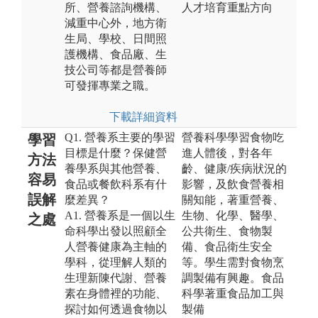
所、營養諮詢機構、
人才培育重點方向
減重中心外，地方衛
生局、學校、日間照
護機構、食品廠、生
技公司等都是營養師
可發揮專業之職。
下載詳細資料
Q1. 營養系主要的學習
營養科學學習食物吃
學習
目標是什麼？保健營
進人體後，對各年
方法
養學系與其他營養、
齡、健康/疾病狀況的
容易
食品或餐飲科系有什
影響，及飲食營養相
誤解
麼差異？
關知能，著重營養、
A1. 營養系是一個以生
生物、化學、醫學、
之處
命科學出發以照顧全
公共衛生、食物製
人營養健康為主軸的
備、食品衛生安全
學科，從理解人類的
等。學生需對食物烹
生理新陳代謝、營養
調製備有興趣。食品
素在身體裡的功能、
科學著重食品加工與
探討如何透過食物以
製備