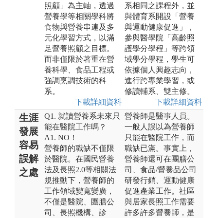
照顧」為主軸，透過
系相同之課程外，並
營養學等相關學科將
與體育系開設「營養
食物與營養串連及多
與運動健康促進」，
元化學習方式，以滿
參與醫學院「高齡照
足營養照顧之目標。
護學分學程」等跨領
而非僅限於著重在營
域學分學程，學生可
養科學、食品工程或
依據個人興趣志向，
強調烹調技術的科
進行跨專業學習，或
系。
修讀輔系、雙主修。
下載詳細資料
下載詳細資料
Q1. 就讀營養系未來只
營養師是醫事人員。
生涯
能在醫院工作嗎？
一般人誤以為營養師
發展
A1. NO！
只能在醫院工作，而
容易
營養師的職缺不僅限
職缺已滿。事實上，
誤解
於醫院。在國民營養
營養師還可在團膳公
法及長照2.0等相關法
司、食品/營養品公司
之處
規推動下，營養師的
研發行銷、運動健康
工作領域變寬變廣，
促進產業工作。社區
不僅是醫院、團膳公
與居家長照工作需要
司、長照機構、診
許多許多營養師，是