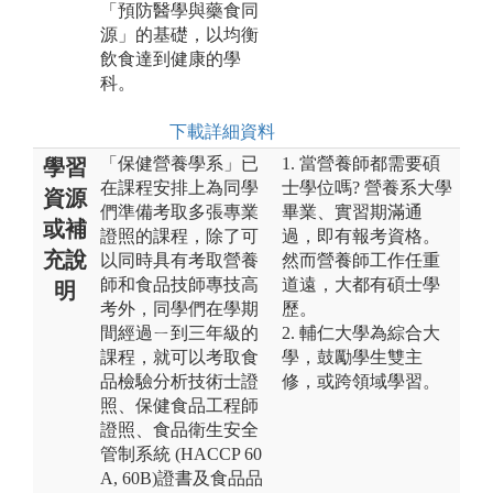
「預防醫學與藥食同
源」的基礎，以均衡
飲食達到健康的學
科。
下載詳細資料
「保健營養學系」已
1. 當營養師都需要碩
學習
在課程安排上為同學
士學位嗎? 營養系大學
資源
們準備考取多張專業
畢業、實習期滿通
或補
證照的課程，除了可
過，即有報考資格。
充說
以同時具有考取營養
然而營養師工作任重
師和食品技師專技高
道遠，大都有碩士學
明
考外，同學們在學期
歷。
間經過ㄧ到三年級的
2. 輔仁大學為綜合大
課程，就可以考取食
學，鼓勵學生雙主
品檢驗分析技術士證
修，或跨領域學習。
照、保健食品工程師
證照、食品衛生安全
管制系統 (HACCP 60
A, 60B)證書及食品品