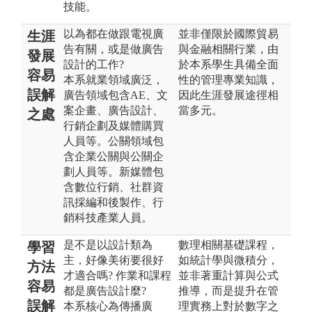
技能。
以為都在做跟電視廣
並非僅限於國際貿易
生涯
告有關，或是做廣告
與金融相關行業，由
發展
設計的工作?
於本系學生具備全面
容易
本系就業領域廣泛，
性的管理專業知識，
誤解
廣告領域包含AE、文
因此生涯發展途徑相
案企畫、廣告設計、
當多元。
之處
行銷企劃及媒體購買
人員等。公關領域包
含企業公關與公關企
劃人員等。新媒體包
含數位行銷、社群資
訊採編和後製作、行
銷科技產業人員。
是不是以設計類為
數理相關基礎課程，
學習
主，好像美術要很好
如統計學與微積分，
方法
才適合嗎? 作業和課程
並非著重計算與公式
容易
都是廣告設計麼?
推導，而是提升在管
誤解
本系核心為傳播廣
理實務上對於數字之