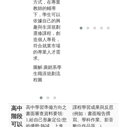
發
方式，在專業
設計及文創商
引
教師的輔導
品發表展演機
模
下，學生可以
會。(2)落實傳
傳
依據自己的興
播實務演練，
企
趣與生涯規劃
訓練學生公關
同
選修課程，創
活動策辦的實
界
造個人專長，
作技巧、辦理
(
符合就業市場
兩岸文化創作
課
的專業人才需
及提供培育學
產
求。
生創意激盪、
圖
品牌操作的平
圖解:廣銷系學
台。
生職涯規劃流
程圖
圖解:多元化的
學習資源
高中學習準備方向之
課程學習成果與反思
高中
書面審查資料要領:
(例如：書面報告撰
階段
1.給自己形象定位/您
寫、學科作業、影音
可以
的優勢:熱誠、上進、
數位作品等。)