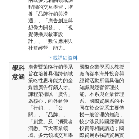
兩或多元相關領域課
程間的交互學習，培
養「品牌行銷與溝
通」、「廣告創造與
想像力開發」、「視
覺傳播與敘事設
計」、「數位應用與
社群經營」能力。
下載詳細資料
廣告暨策略行銷學系
國際企業學系以教授
學科
旨在培養具備跨領域
廠商從事海外投資與
意涵
策略性思考能力的全
經貿活動所需具備的
媒體廣告行銷人才。
知識與經營管理技
課程架構以「廣告」
能。本系與企業管理
為核心，向外延伸
系、國際貿易系的不
「行銷」、「公
同在於企管系主要傳
關」、「品牌」、
授一般管理的知識，
「創意」及「消費者
較少涉及跨國經營與
洞悉」五大專業領
投資等相關議題；國
域。多元領域交互學
際貿易系強調貿易實