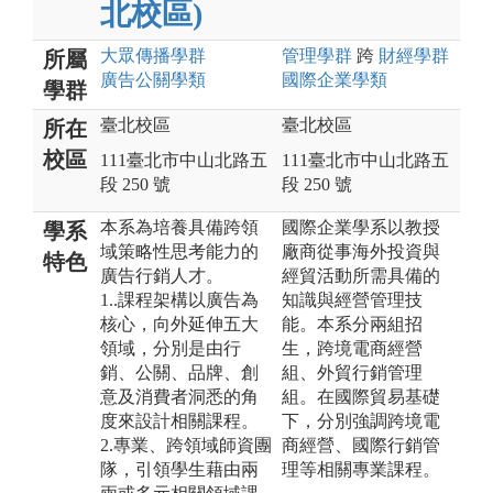
北校區)
大眾傳播
學群
管理
學群
跨
財經
學群
所屬
廣告公關
學類
國際企業
學類
學群
臺北校區
臺北校區
所在
校區
111臺北市中山北路五
111臺北市中山北路五
段 250 號
段 250 號
本系為培養具備跨領
國際企業學系以教授
學系
域策略性思考能力的
廠商從事海外投資與
特色
廣告行銷人才。
經貿活動所需具備的
1..課程架構以廣告為
知識與經營管理技
核心，向外延伸五大
能。本系分兩組招
領域，分別是由行
生，跨境電商經營
銷、公關、品牌、創
組、外貿行銷管理
意及消費者洞悉的角
組。在國際貿易基礎
度來設計相關課程。
下，分別強調跨境電
2.專業、跨領域師資團
商經營、國際行銷管
隊，引領學生藉由兩
理等相關專業課程。