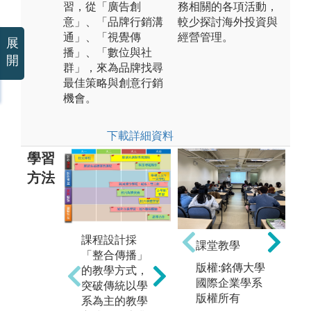
習，從「廣告創
務相關的各項活動，
意」、「品牌行銷溝
較少探討海外投資與
通」、「視覺傳
經營管理。
展
播」、「數位與社
開
群」，來為品牌找尋
最佳策略與創意行銷
機會。
下載詳細資料
學習
方法
多
提供多元化學
資
課程設計採
習資源：(1)擁
課堂教學
課
「整合傳播」
有專業攝影技
版權:銘傳大學
業
的教學方式，
巧的實作空
國際企業學系
業
突破傳統以學
間，並提供影
版權所有
學
系為主的教學
像創作、廣告