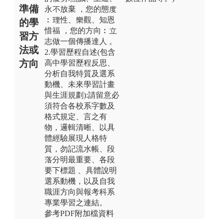
準備
永不放棄 ，您的態度
︰理性、樂觀、知恩
的學
惜福 ，您的方向︰立
習方
志做一個傳播達人 。
法或
2.學習歷程自述(包含
方向
高中學習歷程反思、
分析自我特質及選系
動機、未來學習計畫
與生涯規劃):請留意必
須符合各校系字數及
格式規定、言之有
物，邏輯清晰、以具
體經驗展現人格特
質，勿記流水帳、段
落分明最重要、各段
要下標題 、具體說明
選系動機，以及自我
職涯方向與報考科系
專業學習之連結。
參考PDF附加檔資料