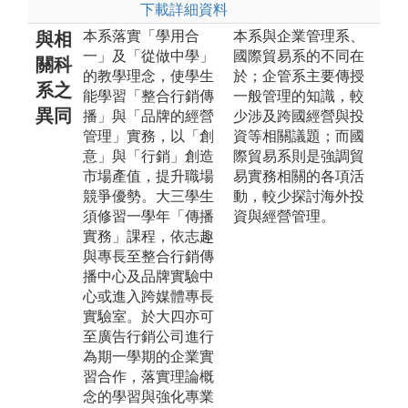
下載詳細資料
本系落實「學用合
本系與企業管理系、
與相
一」及「從做中學」
國際貿易系的不同在
關科
的教學理念，使學生
於；企管系主要傳授
系之
能學習「整合行銷傳
一般管理的知識，較
異同
播」與「品牌的經營
少涉及跨國經營與投
管理」實務，以「創
資等相關議題；而國
意」與「行銷」創造
際貿易系則是強調貿
市場產值，提升職場
易實務相關的各項活
競爭優勢。大三學生
動，較少探討海外投
須修習一學年「傳播
資與經營管理。
實務」課程，依志趣
與專長至整合行銷傳
播中心及品牌實驗中
心或進入跨媒體專長
實驗室。於大四亦可
至廣告行銷公司進行
為期一學期的企業實
習合作，落實理論概
念的學習與強化專業