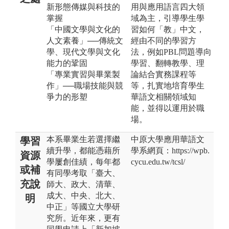
新形態傳媒與科技的
用與應用語言四大領
掌握
域為主，引導學生學
「中國文學與文化的
習如何「教」中文，
人文素養」──傳統文
經由不同的學習方
學、現代文學與文化
法，例如PBL問題導向
能力的鞏固
學習、翻轉教學、理
「專業實習與畢業製
論結合實務課程等
作」──職場技能與競
等，扎實地培育學生
爭力的形塑
華語文相關領域知
能，並得以運用於職
場。
本系畢業生若選擇繼
中原大學應用華語文
學習
續升學，都能憑藉所
學系網頁：https://wpb.
資源
學屢創佳績，每年都
cycu.edu.tw/tcsl/
或補
有同學考取「臺大、
充說
師大、政大、清華、
成大、中央、北大、
明
中正」等國立大學研
究所。近年來，更有