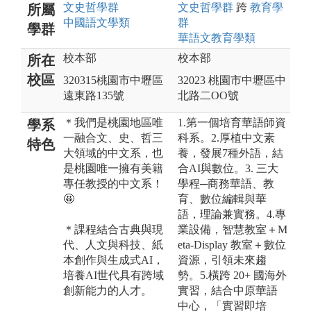
文史哲
學群
文史哲
學群
跨
教育
學
所屬
中國語文
學類
群
學群
華語文教育
學類
校本部
校本部
所在
校區
320315桃園市中壢區
32023 桃園市中壢區中
遠東路135號
北路二OO號
＊我們是桃園地區唯
1.第一個培育華語師資
學系
一融合文、史、哲三
科系。2.厚植中文素
特色
大領域的中文系，也
養，發展7種外語，結
是桃園唯一擁有美籍
合AI與數位。3. 三大
專任教授的中文系！
學程─商務華語、教
🤩
育、數位編輯與華
語，理論兼實務。4.專
＊課程結合古典與現
業設備，智慧教室＋M
代、人文與科技、紙
eta-Display 教室＋數位
本創作與生成式AI，
資源，引領未來趨
培養AI世代具有跨域
勢。5.橫跨 20+ 國海外
創新能力的人才。
實習，結合中原華語
中心，「實習即培