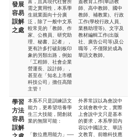
富，且具現代社會所
蓋教育工作(華語教
發展
需之實用性，本系學
師、高中教師、國中
容易
生就業面向十分廣
教師、補教業)、行政
誤解
泛，除了一般中文系
工作(學校行政人員、
較常見的「教師、作
業務助理等)、文字及
之處
家、公務員、研究助
教材編輯工作(出版
理、秘書、記者」，
社、廣告公司等)及公
更有許多打破刻板印
職等，不僅限於成為
象的另類出路，例如
華語文教師。
「工程師、社會企業
營運長、設計師」，
甚至在「知名上市櫃
科技公司」擔任高階
主管！
本系不只是訓練語文
外界常誤以為會說中
學習
能力，更希望培養學
文就會教中文，實際
方法
生三大技能，開創就
上會說中文只是基本
容易
業的無限可能：
的要求，本系學習內
誤解
容以中國語文、華語
「數位應用能力」──
文教育、前瞻科技應
之處