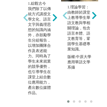
1.綜觀古今
3
2.數位創作
1.理論學習：
我們除了以傳
我
從10年前，我
由教師於課堂
統方式講授文
育
們即有「畢業
上教導學生華
學文化、語言
能
製作」課程，
語文教與學相
文字與義理思
散
內容是在文學
關理論，包含
想的知識內涵
皆
與文化的專業
語言本體、語
外，亦鼓勵學
讀
知識上，結合
文教育等，鞏
生分組報告，
程
數位應用技
固學生基礎專
以增加團隊合
元
術，呈顯學生
業知識。
作及表述能
生
的學習成果。
力。同時為了
印
這樣的「做中
版權:中原大學
學生未來就業
的
學」，可以讓
應用華語文學
的競爭優勢，
星
學生們從構想
系攝
也引導學生在
獎
到實作，顯現
課堂上結合數
台
我們在數位創
位應用能力，
政
作的成績。
產出數位媒體
在
作品。
品
出
獎