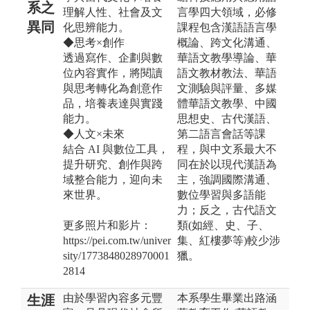
系之
理解人性、社會及文
言學四大領域，必修
異同
化思辨能力。
課程包含漢語語言學
◆思考×創作
概論、跨文化溝通、
透過寫作、企劃與數
華語文教學導論、華
位內容實作，將閱讀
語文教材教法、華語
與思考轉化為創意作
文測驗與評量、多媒
品，培養表達與實踐
體華語文教學、中國
能力。
思想史、古代漢語、
◆人文×未來
第二語言會話等課
結合 AI 與數位工具，
程，與中文系最大不
提升研究、創作與跨
同在於以現代漢語為
域整合能力，迎向未
主，強調國際溝通、
來世界。
數位學習與多語能
力；反之，古代語文
更多照片和影片：
類(如經、史、子、
https://pei.com.tw/univer
集、紅樓夢等)較少涉
sity/1773848028970001
獵。
2814
由於學習內容多元豐
本系學生畢業出路涵
生涯