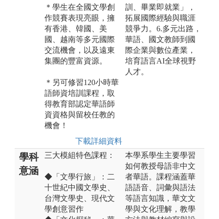
＊學生在全國文學創
訓、畢業即就業」，
作競賽表現亮眼，擁
拓展國際經驗與職涯
有香港、韓國、美
競爭力。6.多元出路，
國、越南等多元國際
華語、國文教師到國
交流機會，以及遠東
際企業與數位產業，
集團的豐富資源。
培育語言AI全球視野
人才。
＊另可修習120小時華
語師資培訓課程，取
得教育部認定華語師
資資格與留校任教的
機會！
下載詳細資料
三大模組特色課程：
本學系學生主要學習
學科
如何教授母語非中文
意涵
◆「文學行旅」：二
者華語。課程涵蓋華
十世紀中國文學史、
語語音、詞彙與語法
台灣文學史、現代文
等語言知識，華文文
學創意習作
學與文化理解，教學