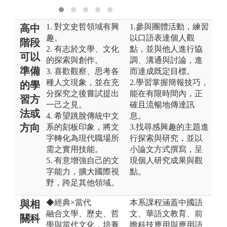
1. 對文史哲領域有興
1.參與團體活動，練習
高中
趣。
以口語表達個人觀
階段
2. 有志於文學、文化
點，並與他人進行協
可以
的探索與創作。
調、溝通與討論，進
準備
3. 喜歡觀察、思考各
而達成既定目標。
種人文現象，並在充
2.學習掌握簡報技巧，
的學
分探究之後嘗試提出
能在有限時間內，正
習方
一己之見。
確且流暢地傳達訊
法或
4. 希望跳脫傳統中文
息。
方向
系的刻板印象，將文
3.找尋感興趣的主題進
字轉化為現代職場所
行探索與研究，並以
需之實用技能。
小論文方式撰寫，呈
5. 有意增強自己的文
現個人研究成果與觀
字能力，擴大國際視
點。
野，跨足其他領域。
◆經典×當代
本系課程涵蓋中國語
與相
融合文學、歷史、哲
文、華語文教育、前
關科
學與當代文化，培養
瞻科技應用與應用語