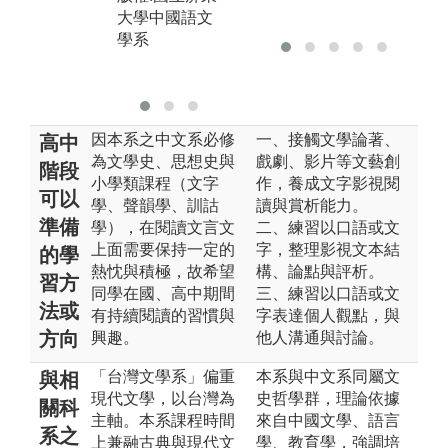
大學中國語文
圖
學系
課
查
因本系之中文系必修
一、接觸文學論著、
高中
為文學史、思想史與
戲劇、影片等文藝創
階段
小學類課程（文字
作，養成文字影視閱
可以
學、聲韻學、訓詁
讀與賞析能力。
準備
學），在閱讀文言文
二、練習以口語或文
上面需要保持一定的
字，整理影視文本結
的學
熱忱與積極，故希望
構、論點與評析。
習方
同學在國、高中期間
三、練習以口語或文
法或
有持續閱讀的習慣與
字表達個人觀點，與
方向
興趣。
他人溝通與討論。
「台灣文學系」偏重
本系與中文系同屬文
與相
現代文學，以台灣為
史哲學群，理論依據
關科
主軸。本系課程時間
來自中國文學、語言
系之
上兼融古典與現代文
學、教育學，強調培