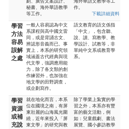
劃、廣告文案設計、
海外華語文教學等工
秘書、海外華語教學
作。
等工作。
下載詳細資料
一般人容易認為中文
語文教育的語文係指
學習
系課程與高中國文雷
「中文」，包含聽、
方法
同，或是背誦古文、
說、讀、寫教學、教
容易
辨認形音義而已。事
學設計、試教等，非
誤解
實上，本系的研究領
單純中文系或教育學
域涵蓋古代經典與現
系。
之處
代文學，強調應用能
力，除了各文類的創
作練習外，也加強在
地文學的田野調查，
或企劃寫作。
就在地化而言，本系
除了學業上紮實的學
學習
位在國境之南，有屏
習之外，本系亦有豐
資源
東壯麗的山海風光圍
富的藝文活動，例
或補
繞，近年來投入「屏
如：兒童戲劇、書法
充說
東文學」的研究與教
展覽、國小參訪教學