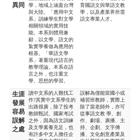
異同
學，地域上涵蓋台灣
育國語文與華語文教
與大陸。「應用中文
學，以及產業界所需
系」訓練學生對文學
語文專業人才。
相關領域的實用技
能。本系則體用兼
顧，以文學、語文的
紮實學養做為應用的
根基。「華語文學
系」著重現代語言的
教學理論。本系在語
言之外，也注重文
學、思想的學習。
讀中文系的人難找工
誤解為僅能當國小或
生涯
作?其實中文系學生的
補習班教師，實際上
發展
出路很廣，除了投考
除了當老師外，亦可
容易
教師甄試、國家考試
從事語文教 學、創
誤解
之外，因為語文訓練
作、劇場、廣播、主
及文學素養充足，也
持、企劃、文字傳
之處
有許多中文人擔任企
播、文化創意產業及