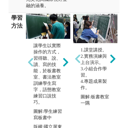
融的涵養。
學習
方法
課堂上以小組
應
讓學生以實際
討論的方式激
1.課堂講授。
田
操作的方式，
發學習動能，
2.實務演練與
法
習得聽、說、
也傳授學生文
上台演示。
本
讀、寫的技
本分析、文獻
3.小組合作學
料
能，於板書教
蒐集的方法，
習。
外
室、書法教室
以鑽研專業知
4.專題成果製
的
訓練學生寫
識。
作。
定
字，語態教室
圖解:講師與學
活
練習口說技
圖解:板書教室
生討論課堂內
經
巧。
一隅
容中
風
圖解:學生練習
許
寫板書中
的
版權:國立屏東
悟