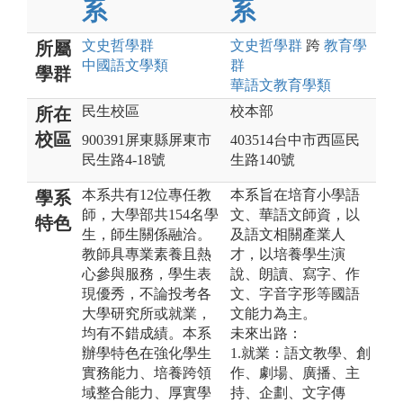
系
系
文史哲
學群
文史哲
學群
跨
教育
學
所屬
中國語文
學類
群
學群
華語文教育
學類
民生校區
校本部
所在
校區
900391屏東縣屏東市
403514台中市西區民
民生路4-18號
生路140號
本系共有12位專任教
本系旨在培育小學語
學系
師，大學部共154名學
文、華語文師資，以
特色
生，師生關係融洽。
及語文相關產業人
教師具專業素養且熱
才，以培養學生演
心參與服務，學生表
說、朗讀、寫字、作
現優秀，不論投考各
文、字音字形等國語
大學研究所或就業，
文能力為主。
均有不錯成績。本系
未來出路：
辦學特色在強化學生
1.就業：語文教學、創
實務能力、培養跨領
作、劇場、廣播、主
域整合能力、厚實學
持、企劃、文字傳