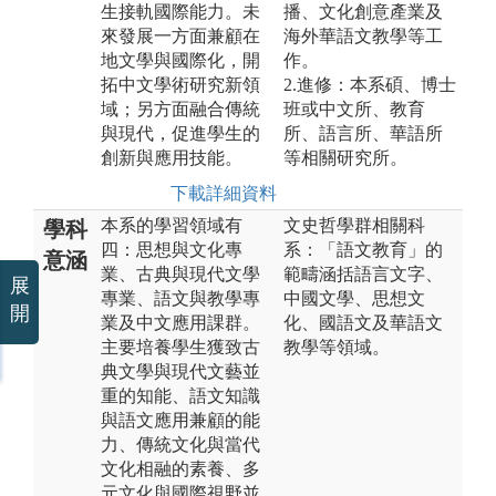
生接軌國際能力。未
播、文化創意產業及
來發展一方面兼顧在
海外華語文教學等工
地文學與國際化，開
作。
拓中文學術研究新領
2.進修：本系碩、博士
域；另方面融合傳統
班或中文所、教育
與現代，促進學生的
所、語言所、華語所
創新與應用技能。
等相關研究所。
下載詳細資料
本系的學習領域有
文史哲學群相關科
學科
四：思想與文化專
系：「語文教育」的
意涵
業、古典與現代文學
範疇涵括語言文字、
展
專業、語文與教學專
中國文學、思想文
開
業及中文應用課群。
化、國語文及華語文
主要培養學生獲致古
教學等領域。
典文學與現代文藝並
重的知能、語文知識
與語文應用兼顧的能
力、傳統文化與當代
文化相融的素養、多
元文化與國際視野並