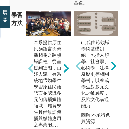
基礎。
展
學習
開
方法
本系提供原住
(1)藉由跨領域
本
民族語言與傳
學術基礎訓
本系注重學生
與
播相關之跨領
練：包括人類
從多元視野探
域
域課程，從基
學、社會學、
討問題的能力
有
礎到進階，由
藝術學、法律
訓練，以培育
與
淺入深，有系
及歷史等相關
民族語言與傳
培
統地帶領學生
學科，以養成
播尖兵，為台
語
學習原住民族
學生對多元文
灣語言與傳播
域
語言並認識多
化之敏感度，
發展，注入嶄
必
元的傳播媒體
及跨文化溝通
新的能量。本
製
領域，培育學
能力。
系學生約一半
來
生具備族語傳
為原住民一半
圖解:本系特色
業
播與媒體應用
為漢人，但我
與資源
集
之專業能力。
們不分原漢，