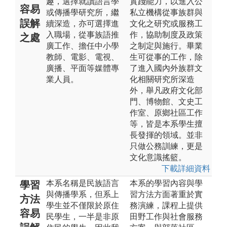
趣，選擇就讀語言學
實踐能力，以進入公
容易
或傳播學研究所，繼
私立機構從事族群與
誤解
續深造，亦可選擇進
文化之研究或服務工
入職場，從事族語推
作，協助制度及政策
之處
廣工作、擔任中小學
之制定與施行。畢業
教師、電影、電視、
生可從事的工作，除
廣播、平面等媒體專
了進入國內外族群文
業人員。
化相關研究所深造
外，舉凡政府文化部
門、博物館、文史工
作室、原鄉社區工作
等，皆是本系學生擅
長發揮的領域。並非
只做公務訓練，更是
文化意識搖籃。
下載詳細資料
本系名稱是民族語言
本系的學習內容與學
學習
與傳播學系，但系上
習方法方面著重於實
方法
學生並不僅限於原住
務演練，課程上提供
容易
民學生，一半是非原
田野工作與社會服務