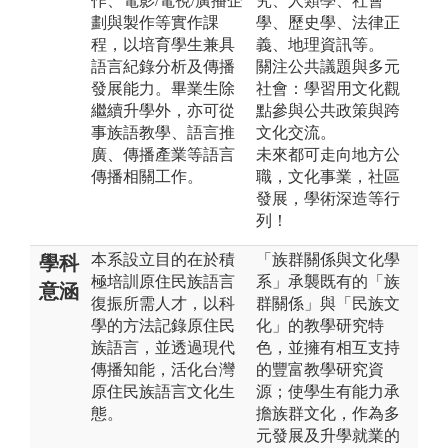
作、電影/電視/廣播企
究、人類學、社會
劃與製作等實作課
學、歷史學、法律正
程，以培育學生兼具
義、地理資訊等。
語言紀錄分析及傳播
關注公共議題與多元
發展能力。畢業生除
社會：學習用文化觀
繼續升學外，亦可從
點參與公共政策與跨
事族語教學、語言推
文化交流。
廣、傳播產業等語言
未來都可走向地方公
傳播相關工作。
職，文化事業，社區
發展，學術深造等行
列！
本系設立目的在於積
「族群關係與文化學
學科
極培訓原住民族語言
系」承襲既有的「族
意涵
復振所需人才，以科
群關係」與「民族文
學的方法記錄原住民
化」的教學研究特
族語言，並透過現代
色，並擁有相互支持
傳播知能，活化台灣
的豐富教學研究資
原住民族語言文化生
源；使學生有能力承
態。
擔族群文化，作為多
元發展及升學就業的