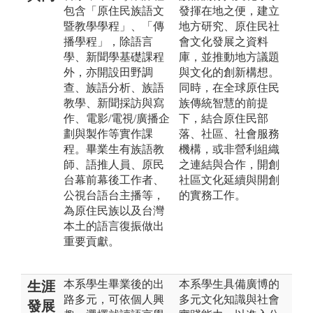
包含「原住民族語文
發揮在地之便，建立
暨教學學程」、「傳
地方研究、原住民社
播學程」，除語言
會文化發展之資料
學、新聞學基礎課程
庫，並推動地方議題
外，亦開設田野調
與文化的創新構想。
查、族語分析、族語
同時，在全球原住民
教學、新聞採訪與寫
族傳統智慧的前提
作、電影/電視/廣播企
下，結合原住民部
劃與製作等實作課
落、社區、社會服務
程。畢業生有族語教
機構，或非營利組織
師、語推人員、原民
之連結與合作，開創
台幕前幕後工作者、
社區文化延續與開創
公視台語台主播等，
的實務工作。
為原住民族以及台灣
本土的語言復振做出
重要貢獻。
本系學生畢業後的出
本系學生具備廣博的
生涯
路多元，可依個人興
多元文化知識與社會
發展