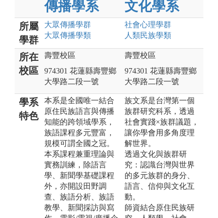
傳播學系
文化學系
大眾傳播
學群
社會心理
學群
所屬
大眾傳播
學類
人類民族
學類
學群
壽豐校區
壽豐校區
所在
校區
974301 花蓮縣壽豐鄉
974301 花蓮縣壽豐鄉
大學路二段一號
大學路二段一號
本系是全國唯一結合
族文系是台灣第一個
學系
原住民族語言與傳播
族群研究科系，透過
特色
知能的跨領域學系，
社會實踐×族群議題，
族語課程多元豐富，
讓你學會用多角度理
規模可謂全國之冠。
解世界。
本系課程兼重理論與
透過文化與族群研
實務訓練，除語言
究：認識台灣與世界
學、新聞學基礎課程
的多元族群的身分、
外，亦開設田野調
語言、信仰與文化互
查、族語分析、族語
動。
教學、新聞採訪與寫
師資結合原住民族研