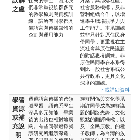
誤解
住民的學生，因此我
方案，與部落社區、
們非常重視族群多元
社會服務機構，及非
之處
的教學原則與實務訓
營利組織合作，以增
練，讓所有同學都具
進學生職場競爭力與
備語言與傳播媒體的
工作能力。本系訓練
企劃與運用能力。
並非只針對原住民身
份同學，更重視在主
流社會與原住民議題
的對話思考訓練。非
原住民同學在本系得
到比一般社會系或公
共行政系，更具文化
深度的訓練。
下載詳細資料
透過語言傳播的跨領
族群關係與文化學系
學習
域學習，語傳系學生
期許同學成為族群議
資源
深具多元知能，畢業
題的開路先鋒，文化
或補
後的出路也相對地廣
觀點的翻譯橋樑，以
充說
闊。有些同學選擇就
及「全民原教」的種
讀研究所繼續深造，
子教師，為台灣的族
明