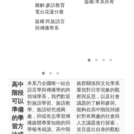
現
版權:本系所有
彼此切磋琢磨
圖解:參訪教育
有
一同成長，實
電台花蓮分臺
情
踐多元族群共
劇
版權:民族語言
存共榮的理
等
與傳播學系
想。
圖
圖解:112級畢
製
業製作
版
版權:民族語言
與
與傳播學系
本系乃全國唯一結合
族群關係與文化學系
高中
語言學與傳播學的跨
重視對日常現象的觀
階段
領域學系，我們歡迎
察與反思，以及社會
可以
對族語學習、族語教
議題的了解和參與。
準備
學、族語研究感興
能夠在高中階段持續
趣，抑或有志學習傳
針對有興趣的社會與
的學
播媒體專業知能的同
人文議題進行探索，
習方
學報考就讀。高中階
並且提出自身的觀點