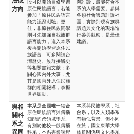
法或
段可以開始自修學習
與討論，最能符合本
方向
原住民族語言，若能
系的入學需要。參與
參加「原住民族語言
各類社會議題討論社
能力認證測驗」更
團，實際到現有族群
佳，非原住民族同學
議題與文化的現場進
則可先加強自我族群
行參與觀察，是最佳
語言能力，進入本系
建議。
後再開始學習原住民
族語言；可多閱讀台
灣歷史、族群接觸史
等相關書籍文獻；多
關心國內外大事，尤
其是國內外原住民族
群的相關報導，掌握
世界脈動。
本系是全國唯一結合
本系與民族學系，社
與相
原住民族語言與傳播
會系，以及人類學系
關科
知能的跨領域學系。
有類似背景。但不同
系之
有別於他校一般傳播
在於，國立東華大學
異同
科系，本系專業課程
族群關係與文化學系