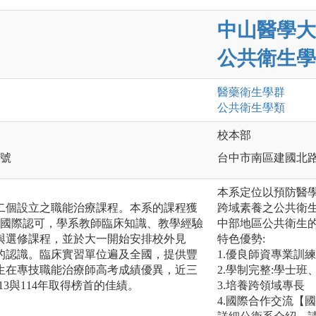
中山醫學大
公共衛生學
醫藥衛生
學群
公共衛生
學類
校本部
0號
台中市南區建國北路
本系定位以預防醫
第二個設立之職能治療課程。本系的課程獲
跨域素養之公共衛
T)國際認可，學系教師臨床知識、教學經驗
中部地區公共衛生
與選修課程，並於大一開始安排校外見
特色優勢:
的認識。臨床實習單位遍及全國，提供豐
1.優良師資專業訓練
生在專技職能治療師高考成績優異，近三
2.學制完整:學士
13與114年取得榜首的佳績。
3.培養跨領域專長
4.國際合作交流【國