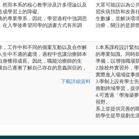
，然而本系的核心教學涉及許多理論以及
大眾可能誤以為公
造成學習上的障礙。
習疾病預防和改善
務的專業學系，因此，學習過程中強調思
生數據，並解決環
，在入學後希望同學的讀書方式有所調
治療，關注的是群
作，工作中和不同的個案互動以及合作解
1.本系課程設計緊
人生中不適的處境，過程中也讓治療師本
的專業知識。同時
自身獲得成長。因此，職能治療師的生
準備，以增強職場
讓自己逐漸了解自己存在的意義與目的，
2.除校外實習外，
實際進入場域從事
下載詳細資料
3.學制上設有學士
推動跨域學習，提
4.可透過「學海築
視野。
系上並提供完善的
助學生提早規劃生