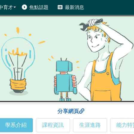
中育才
焦點話題
最新消息
分享網頁
學系介紹
課程資訊
生涯進路
能力特