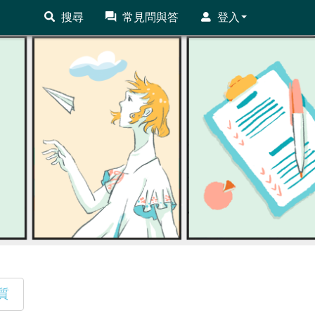
搜尋
常見問與答
登入
質