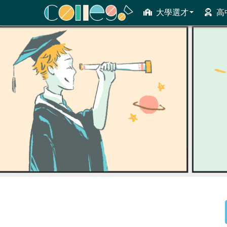
大學選才
高
ColleGo! 大學選才與高中育才輔助系統