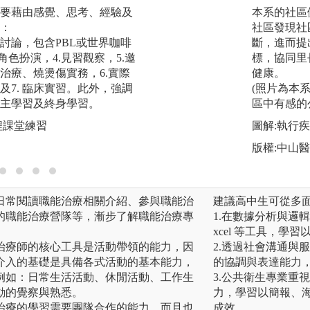
要藉由感覺、思考、經驗及
2. 小組討論：世界
本系的社區
：
社區發現社
圖解:本系課程中
小組討論，包含PBL或世界咖啡
斷，進而提
境
角色扮演，4.見習觀察，5.邀
標，協同里
版權:教師拍攝
治療、燒燙傷實務，6.實際
健康。
及7. 臨床實習。此外，強調
(照片為本
主學習及終身學習。
區中有感的
程課堂練習
圖解:執行
版權:中山
日常閱讀職能治療相關介紹、參與職能治
建議高中生可從多
的職能治療營隊等，漸步了解職能治療專
1.在數據分析與邏
xcel 等工具，
治療師的核心工具是活動帶領的能力，因
2.透過社會溝通與
介入的基礎是具備各式活動的基本能力，
的協調與表達能力
例如：日常生活活動、休閒活動、工作生
3.公共衛生專業重
動的覺察與熟悉。
力，學習以簡報、
治療的學習需要團隊合作的能力，而且也
成效。