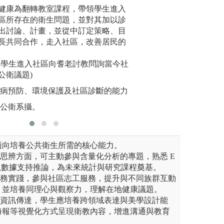
咖啡館
健康為翻轉教室課程，帶領學生進入
3.課堂演練，如
透過環境
區所存在的衛生問題，並對其加以診
染物，學
融入世界咖啡館用於小組討論情
圖解:本系課堂演
出討論、計畫，並從中訂定策略、目
圖解:執行
版權:教師拍攝
長共同合作，走入社區，改善居民的
版權:中山
系學生進入社區向耆老討教問詢當今社
公衛議題)
疾病預防、環境保護及社區診斷的能力
醫公衛系攝。
面向培養公共衛生所需的核心能力。
輯思辨方面，可主動參與含量化分析的專題，熟悉 E
學習以數據支持推論，為未來統計與研究課程奠基。
服務實踐，參與社區志工服務，提升與不同族群互動
，並培養同理心與觀察力，理解在地健康議題。
視資訊傳達，學生應培養跨領域表達與美學設計能
海報等視覺化方式呈現衛教內容，增進溝通與教育