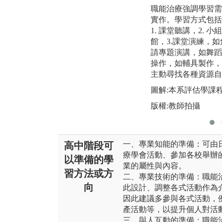
職能治療強調學習需
實作。學習方式包括
1. 課堂聽講，2. 
館，3.課堂演練，如
請專題演講，如舞蹈
操作，如輔具製作，
主動尋找各種資源自
圖解:本系評估學課
版權:教師拍攝
一、專業知能的準備：可由
高中階段可
療學會活動、參加各校舉辦
以準備的學
業的屬性與內容。
習方法或方
二、專業技術的準備：職能
向
此設計、調整各式活動作為
因此建議多參與各式活動，
產活動等，以提升個人對活
三、與人互動的準備：職能