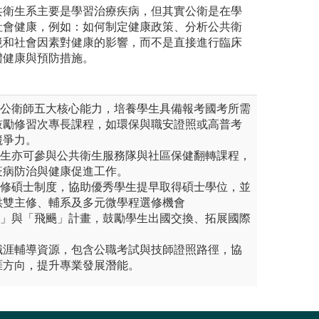
共衛生系主要是學習治療疾病，但其實公衛是在學
社會健康，例如：如何制定健康政策、分析公共衛
境和社會因素對健康的影響，而不是直接進行臨床
體健康與預防措施。
扣公衛師五大核心能力，培養學生具備報考國考所需
鼓勵修習次專長課程，如環保與職安證照或高普考
競爭力。
學生亦可參與公共衛生服務隊與社區保健翻轉課程，
疫病防治與健康促進工作。
先修碩士制度，協助優秀學生提早取得碩士學位，並
供雙主修、輔系及多元微學程選修機會
夢」與「飛颺」計畫，鼓勵學生出國交換、拓展國際
職涯輔導資源，包含公職考試與技師證照路徑，協
涯方向，提升專業發展潛能。