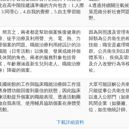
在高中階段建議準備的方向包含：1.人際
4.透過持續關注氣
3.同理心，4.自我的覺察，5.自主學習能
策思維分析社會問
野。
。簡言之，兩者都是幫助個案恢復健康的
因為與照護及管理
療、徒手治療及利用聲、光、電、熱、力
歸類為公共衛生的
理個案的問題。職能治療利用經設計的治
技能；職安是處理
職能（日常活動）以恢復、發展或維持個
群。公共衛生則以
及休閒的角色。兩者的服務對象包括骨
體系等) 、疾病及
案，年齡層涵蓋新生兒到老人。職能治療
及介入改變行為等
身）障礙的個案。
祉。
及國術館的工作與臨床職能治療師工作混
大眾可能誤解公共
將身體功能回復到最佳的狀態，因此臨床
只能從事公共衛生
練活動提升個案的職能表現、透過活動團
以進入公部門（如
做自我表現、使用輔具協助個案在身體受
民間企業（如藥廠
活動。
位，如生物統計師
下載詳細資料