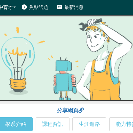
中育才
焦點話題
最新消息
分享網頁
學系介紹
課程資訊
生涯進路
能力特