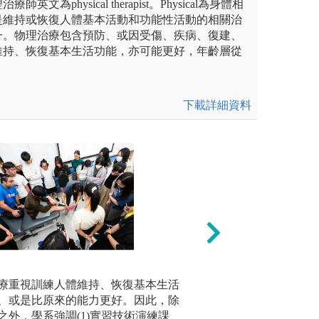
文為physical therapist。Physical為身體相
是維持或恢復人體基本活動和功能性活動的相關治
一。物理治療包含預防、或因受傷、疾病、復建、
維持、恢復基本生活功能，亦可能更好，年齡層從
下載詳細資料
咖啡館
療重視訓練人體維持、恢復基本生活
3.課堂演練，如
(2)臨床
、或是比原來的能力更好。因此，除
的病人，
融入世界咖啡館用於小組討論情
圖解:本系課堂演
之外，學系強調(1)實習技術演練課
傷害、小