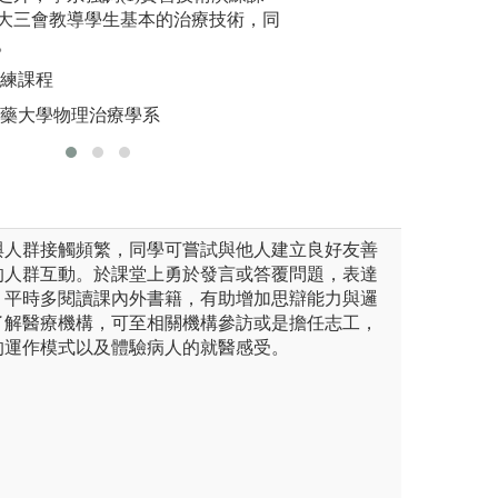
版權:教師拍攝
大三會教導學生基本的治療技術，同
斷病人問
。
圖解:物理
演練課程
版權:中國
醫藥大學物理治療學系
與人群接觸頻繁，同學可嘗試與他人建立良好友善
的人群互動。於課堂上勇於發言或答覆問題，表達
。平時多閱讀課內外書籍，有助增加思辯能力與邏
了解醫療機構，可至相關機構參訪或是擔任志工，
的運作模式以及體驗病人的就醫感受。