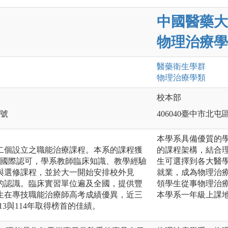
中國醫藥大
物理治療學
醫藥衛生
學群
物理治療
學類
校本部
0號
406040臺中市北屯
本學系具備優質的
第二個設立之職能治療課程。本系的課程獲
的課程架構，結合
T)國際認可，學系教師臨床知識、教學經驗
生可選擇到各大醫
與選修課程，並於大一開始安排校外見
就業，成為物理治
的認識。臨床實習單位遍及全國，提供豐
領學生從事物理治
生在專技職能治療師高考成績優異，近三
本學系一年級上課
13與114年取得榜首的佳績。