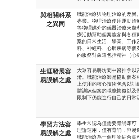
職能治療與物理治療的差異
與相關科系
專業。物理治療使用運動治
之異同
等物理媒介的儀器治療來處
療活動幫助個案能參與各種
案的日常生活、學業、工作
科、神經科、心肺疾病等個
的服務對象還包括精神（心
大眾容易將坊間中醫推拿以
生涯發展容
淆。職能治療師是協助個案
易誤解之處
上使用的核心技術包含以訓
體訓練個案的職能恢復以及
限制下仍能進行自己的日常
學生常認為僅需要背誦即可
學習方法容
理論運用，僅有背誦，容易
易誤解之處
職能治療為一個理論結合實