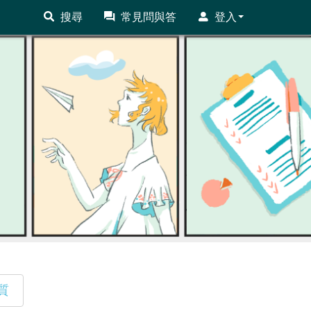
搜尋
常見問與答
登入
質