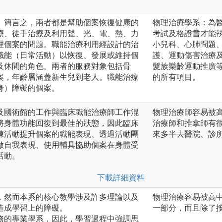
。簡言之，兩者都是幫助個案恢復健康的
物理治療學系：為
療、徒手治療及利用聲、光、電、熱、力
考試及格證書才能
理個案的問題。職能治療利用經設計的治
小兒科、心肺問題、
職能（日常活動）以恢復、發展或維持個
護、運動傷害治療及
及休閒的角色。兩者的服務對象包括骨
髮族樂齡運動推廣
案，年齡層涵蓋新生兒到老人。職能治療
的所有項目。
身）障礙的個案。
及國術館的工作與臨床職能治療師工作混
物理治療師容易被
將身體功能回復到最佳的狀態，因此臨床
治療師和推拿師有
練活動提升個案的職能表現、透過活動團
來多半去醫院、診
做自我表現、使用輔具協助個案在身體受
活動。
下載詳細資料
，然而本系的核心教學涉及許多理論以及
物理治療容易被高
造成學習上的障礙。
一部分，而且除了
務的專業學系，因此，學習過程中強調思