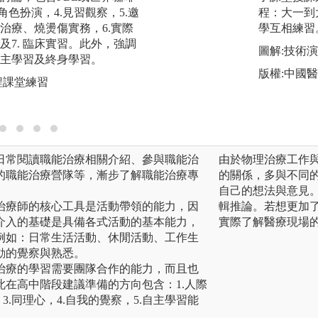
境
角色扮演，4.見習觀察，5.邀
程：大一到
版權:教師拍攝
治療、燒燙傷實務，6.實際
學互相練習
及7. 臨床實習。此外，強調
圖解:技術
主學習及終身學習。
版權:中國
程課堂練習
日常閱讀職能治療相關介紹、參與職能治
由於物理治療工作
的職能治療營隊等，漸步了解職能治療專
的關係，多與不同
自己的想法與意見
治療師的核心工具是活動帶領的能力，因
輯推論。若想更加
介入的基礎是具備各式活動的基本能力，
實際了解醫療現場
例如：日常生活活動、休閒活動、工作生
動的覺察與熟悉。
治療的學習需要團隊合作的能力，而且也
在高中階段建議準備的方向包含：1.人際
3.同理心，4.自我的覺察，5.自主學習能