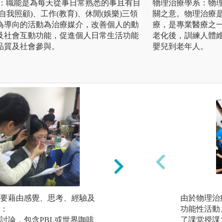
系：職能是為每天從事日常熟悉的事且有目
物理治療學系：物理治療師英
我照顧)、工作(教育)、休閒(娛樂)三領
關之意。物理治療
為導向的活動為治療媒介，改善個人的動
療，是專業醫療之
及社會互動功能，促進個人日常生活功能
老化後，訓練人體
品質及社會參與。
嬰兒到老年人。
要藉由感覺、思考、經驗及
2. 小組討論：世界
由於物理治
：
功能性活動
圖解:本系課程中
小組討論，包含PBL或世界咖啡
了課堂授課