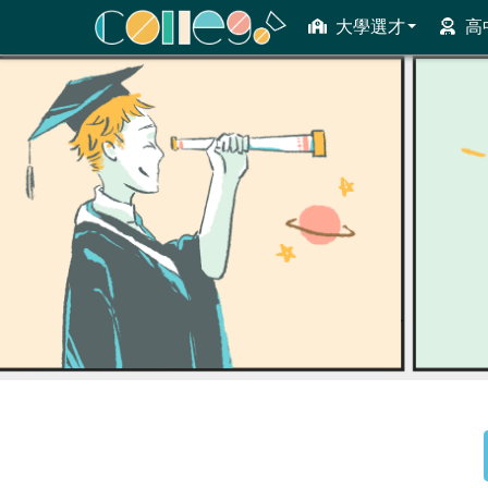
大學選才
高
ColleGo! 大學選才與高中育才輔助系統