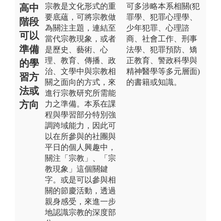
宗教是文化形式的重
可多涉略本系相關(犯
高中
要底蘊，可將宗教做
罪學、犯罪心理學、
階段
為關注主題，連結至
少年犯罪、心理諮
可以
當代宗教現象，或者
商、社會工作、刑事
準備
是歷史、藝術、心
法學、犯罪預防、矯
理、教育、傳播、政
正教育、警政科學與
的學
治、文學中與宗教相
精神醫學等多元層面)
習方
關之面向的方式，來
的書籍或知識。
法或
進行宗教研究所需能
方向
力之準備。本系在課
程與學習部分特別強
調跨域能力，因此可
以在所參與的社團與
平日的個人興趣中，
關注「宗教」、「宗
教現象」這個關鍵
字。或是可以參與相
關的節慶活動，透過
親身感受，來進一步
地認識宗教的深度部