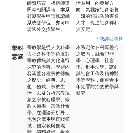
師資培育、禮儀師證
活為用」的發展方
照等相關課程。本系
向，為國家社會培養
鼓勵學生申請修讀輔
一流的犯罪防治專業
系或雙學位，亦可申
人才，促進社會祥和
請國外交換學生。
與安定。
下載詳細資料
宗教學是從人文科學
本系定位在科際整合
學科
與社會科學等角度對
之取向，融合犯罪
意涵
宗教傳統與文化進行
學、心理學、社會
探究的學科。學習內
學、刑事法學、諮商
容涵蓋各種宗教傳統
與社會工作及精神醫
之歷史、經典、思
學等學科，側重青少
想、儀式、宗教生
年犯罪防治的教學與
活，以及分析宗教現
研究。
象之宗教心理學、宗
教人類學、宗教社會
學。在理論分析外，
也包含應用與實踐領
域，如宗教與自媒
體、殯葬禮儀、生命