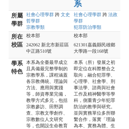
系
社會心理
學群
跨
文史
社會心理
學群
跨
法政
所屬
哲
學群
學群
學群
宗教
學類
犯罪防治
學類
校本部
校本部
所在
校區
242062 新北市新莊區
621301嘉義縣民雄鄉
中正路510號
大學路一段168號
本系為全臺最早成立
本系（所）發展之初
學系
且具備最完整學制的
即定位在科際整合之
特色
宗教學系，課程涵蓋
取向，融合犯罪學、
各宗教傳統、理論與
心理學、社會學、刑
方法、應用與實踐
事法學、諮商與社會
等，師資專業完備，
工作及精神醫學等學
教學方式多元，包括
科，側重青少年犯罪
宗教參訪、田野調
防治的教學與研究。
查、宗教文學創作、
並與實務單位多所聯
宗教數位人文研究
繫合作，落實「理論
等，也開設生命教育
為本、實務為體、生