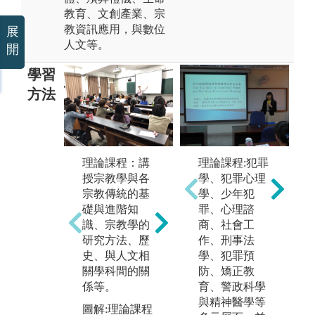
教育、文創產業、宗
教資訊應用，與數位
展
人文等。
開
學習
方法
田野調查法：
小
理論課程：講
理論課程:犯罪
進行宗教田野
法
授宗教學與各
學、犯罪心理
調查，觀察、
專
宗教傳統的基
學、少年犯
記錄宗教行
討
礎與進階知
罪、心理諮
為、儀式等，
他
識、宗教學的
商、社會工
並進行分析。
合
研究方法、歷
作、刑事法
能
圖解:學生進行
史、與人文相
學、犯罪預
論
田野調查照片
關學科間的關
防、矯正教
彼
係等。
育、警政科學
版權:輔仁大學
識
與精神醫學等
宗教學系版權
圖解:理論課程