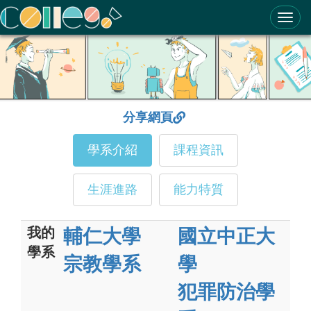
ColleGo! 大學選才與高中育才輔助系統
分享網頁
學系介紹
課程資訊
生涯進路
能力特質
我的
輔仁大學
國立中正大
學系
宗教學系
學
犯罪防治學