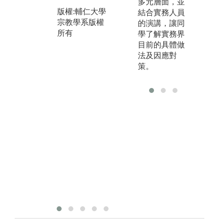
圖
多元層面，並
所有
討
版權:輔仁大學
結合實務人員
宗教學系版權
的演講，讓同
版
所有
學了解實務界
宗
目前的具體做
所
法及因應對
策。