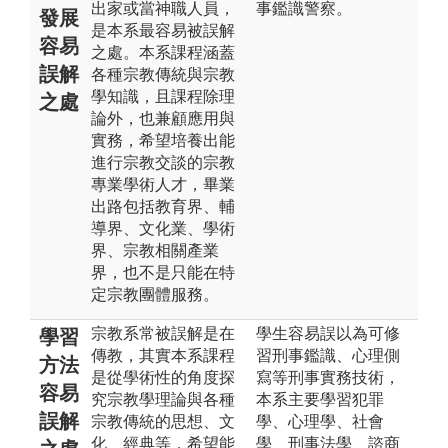
出家或當神職人員，
事鑑識警察。
發展
是本系最容易被誤解
容易
之處。本系課程涵蓋
誤解
各種宗教傳統與宗教
學知識，且課程除理
之處
論外，也兼顧應用與
實務，希望培養出能
進行宗教交談的宗教
專業學術人才，畢業
出路包括教育界、輔
導界、文化業、學術
界、宗教相關產業
界，也不是只能在特
定宗教團體服務。
宗教系常被誤解是在
學生容易誤以為可修
學習
傳教，其實本系課程
習刑事鑑識、心理側
方法
是從學術性的角度探
寫等刑事實務技術，
容易
究宗教學理論與各種
本系主要學習犯罪
誤解
宗教傳統的思想、文
學、心理學、社會
化、經典等，希望能
學、刑事法學、諮商