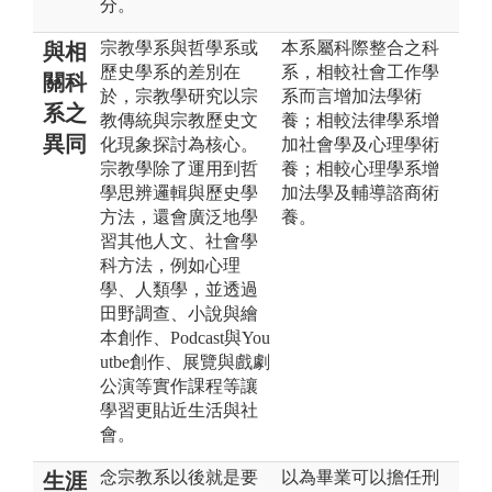
分。
宗教學系與哲學系或
本系屬科際整合之科
與相
歷史學系的差別在
系，相較社會工作學
關科
於，宗教學研究以宗
系而言增加法學術
系之
教傳統與宗教歷史文
養；相較法律學系增
異同
化現象探討為核心。
加社會學及心理學術
宗教學除了運用到哲
養；相較心理學系增
學思辨邏輯與歷史學
加法學及輔導諮商術
方法，還會廣泛地學
養。
習其他人文、社會學
科方法，例如心理
學、人類學，並透過
田野調查、小說與繪
本創作、Podcast與You
utbe創作、展覽與戲劇
公演等實作課程等讓
學習更貼近生活與社
會。
念宗教系以後就是要
以為畢業可以擔任刑
生涯