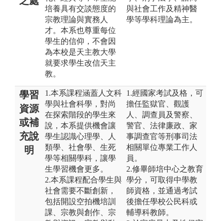
之處
培養具有交談態度的
與社會工作及精神醫
宗教理論與實務人
學等學科理論為主。
才。本系也尊重每位
學生的信仰，不會因
為本校是天主教大學
就要求學生改信天主
教。
1.本系課程涵蓋人文科
1.經國家考試及格，可
學習
學與社會科學，對尚
擔任監獄官、觀護
資源
在探索階段的學生來
人、調查員及警察、
或補
說，本系提供機會讓
警官、法律廉政、家
充說
學生認識心理學、人
事調查官等刑事司法
類學、社會學、生死
相關單位專業工作人
明
學等相關學科，讓學
員。
生學習機會更多。
2.修畢師培中心之教育
2.本系課程配合學生與
學分，可取得中學教
社會需要不斷創新，
師資格，並通過考試
包括開設空拍機培訓
後擔任學校公民科或
課、宗教與創作、宗
輔導科教師。