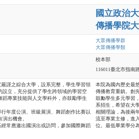
國立政治大
傳播學院大
大眾傳播
學群
大眾傳播
學類
校本部
116011臺北市指南
度嚴謹之綜合大學，設系完整，學生學習領
本院為國內歷史最
的設立，充分提供了學生跨領域的學習空
傳播教育重鎮。創
舞蹈專業技能與人文學科外，亦鼓勵學生
鼓勵學生多元學習，
系招生，希望在大
舉行年度公演、班級展演、舞蹈創作比賽以
相關理論，為後兩
有演出機會。
流至專業主修，進
系經常應邀出國演出或訪問，參加國際舞蹈
位。最低畢業學分為