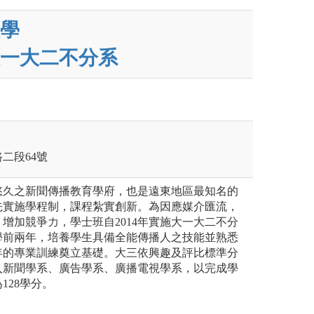
學
一大二不分系
路二段64號
悠久之新聞傳播教育學府，也是遠東地區最知名的
先實施學程制，課程紮實創新。為因應媒介匯流，
增加競爭力，學士班自2014年實施大一大二不分
學前兩年，培養學生具備全能傳播人之技能並熟悉
年的專業訓練奠立基礎。大三依興趣及評比標準分
入新聞學系、廣告學系、廣播電視學系，以完成學
128學分。