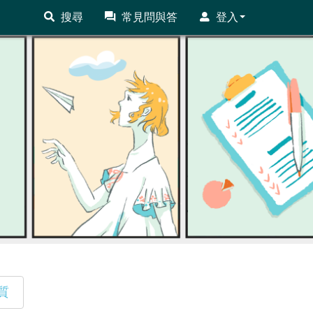
搜尋
常見問與答
登入
質