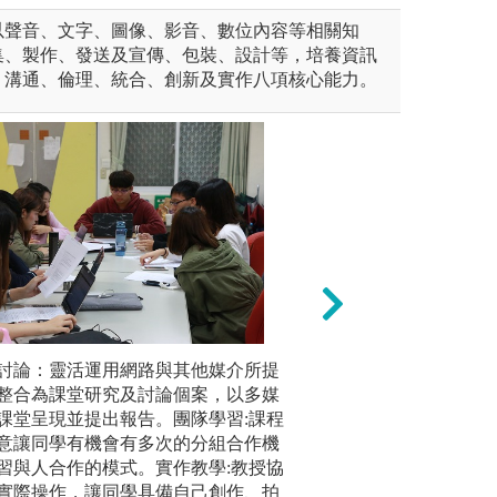
以聲音、文字、圖像、影音、數位內容等相關知
集、製作、發送及宣傳、包裝、設計等，培養資訊
、溝通、倫理、統合、創新及實作八項核心能力。
討論：靈活運用網路與其他媒介所提
各類型大師類課程
學生助理
整合為課堂研究及討論個案，以多媒
神。以下
圖解:大師課
課堂呈現並提出報告。團隊學習:課程
室、新聞
舞蹈系
版權:中國文化大
意讓同學有機會有多次的分組合作機
台、數位
習與人合作的模式。實作教學:教授協
圖解:傳院
實際操作，讓同學具備自己創作、拍