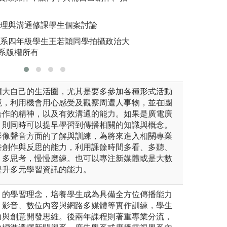
版權:傳
管理與溝通修課學生個案討論
學系四年級學生王若穎同學拍攝政治大
系版權所有
擴大自己的生活圈，尤其是要多參加各種形式活動
境，利用機會用心感受及觀察周遭人事物，並在團
合作的精神，以及有效溝通的能力。如果是廣電廣
，則同時可以提早學習到傳播相關的知識與概念。
影像聲音方面的了解與訓練，為將來進入相關專業
養創作與反思的能力，利用課餘時間多看、多聽、
、多思考，慢慢磨練。也可以專注新媒體或是大數
提升多元學習資訊的能力。
」的學習理念，培養學生成為具備全方位傳播能力
、影音、數位內容與網路多媒體等實作訓練，學生
力與創意開發思維。後兩年課程則著重專業分流，