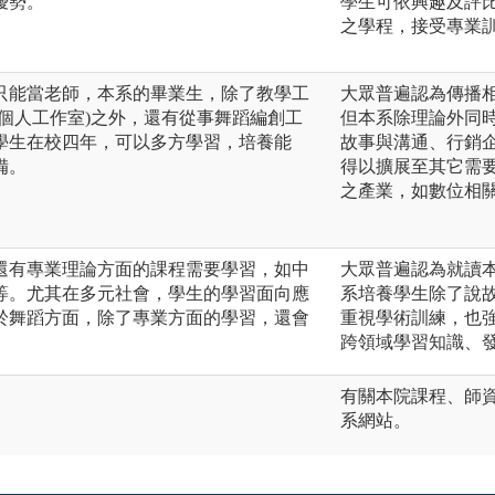
優勢。
學生可依興趣及評
之學程，接受專業
只能當老師，本系的畢業生，除了教學工
大眾普遍認為傳播
個人工作室)之外，還有從事舞蹈編創工
但本系除理論外同
學生在校四年，可以多方學習，培養能
故事與溝通、行銷
備。
得以擴展至其它需
之產業，如數位相
還有專業理論方面的課程需要學習，如中
大眾普遍認為就讀
等。尤其在多元社會，學生的學習面向應
系培養學生除了說
於舞蹈方面，除了專業方面的學習，還會
重視學術訓練，也
跨領域學習知識、
有關本院課程、師
系網站。