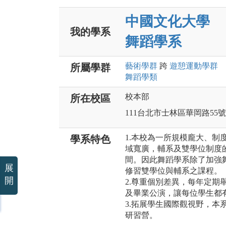
中國文化大學
我的學系
舞蹈學系
藝術
學群
跨
遊憩運動
學群
所屬學群
舞蹈
學類
校本部
所在校區
111台北市士林區華岡路55號
1.本校為一所規模龐大、制
學系特色
域寬廣，輔系及雙學位制度
間。因此舞蹈學系除了加強
展
修習雙學位與輔系之課程。
開
2.尊重個別差異，每年定期
及畢業公演，讓每位學生都
3.拓展學生國際觀視野，本
研習營。