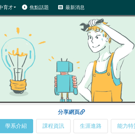
中育才
焦點話題
最新消息
分享網頁
學系介紹
課程資訊
生涯進路
能力特