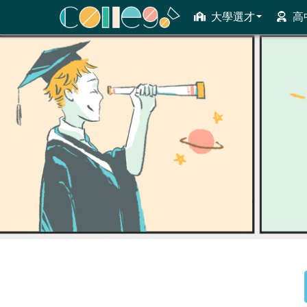
大學選才
高
ColleGo! 大學選才與高中育才輔助系統