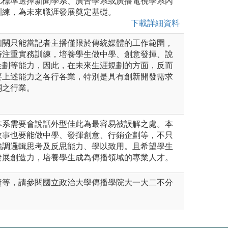
比標準選擇新聞學系、廣告學系或廣播電視學系內
訓練，為未來職涯發展奠定基礎。
下載詳細資料
相關只能當記者主播僅限於傳統媒體的工作範圍，
時注重實務訓練，培養學生做中學、創意發揮、說
企劃等能力，因此，在未來生涯規劃的方面，反而
要上述能力之各行各業，特別是具有創新開發需求
關之行業。
本系需要會說話外型佳此為最容易被誤解之處。本
故事也要能做中學、發揮創意、行銷企劃等，不只
強調邏輯思考及反思能力、學以致用。且希望學生
發展創造力，培養學生成為傳播領域的專業人才。
資等，請參閱國立政治大學傳播學院大一大二不分