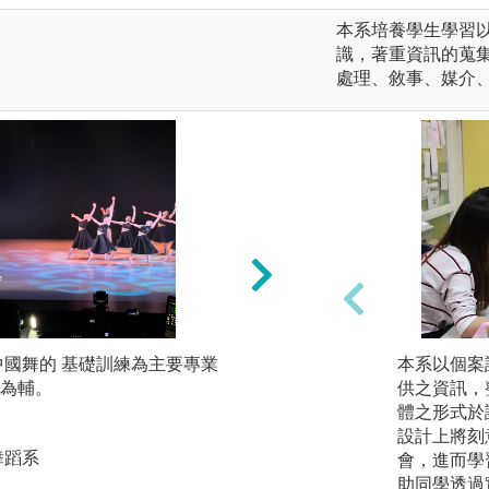
本系培養學生學習
識，著重資訊的蒐
處理、敘事、媒介
中國舞的 基礎訓練為主要專業
移地學習
本系以個案
為輔。
供之資訊，
圖解:移地交流學習
體之形式於
版權:中國文化大學
設計上將刻
舞蹈系
會，進而學
助同學透過