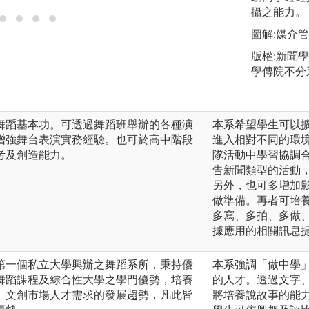
攝之能力。
圖解:媒介
版權:新聞
學傳院不分
舞蹈基本功。可透過舞蹈班舉辦的各種演
本系希望學生可以
增強舞台表演實務經驗。也可於高中階段
進入相對不同的環
考及創造能力。
隊活動中學習協調
告新聞類型的活動
另外，也可多增加
做準備。再者可培
多寫、多拍、多做
據應用的相關訊息
第一個私立大學興辦之舞蹈系所，秉持優
本系強調「做中學
舞蹈課程及綜合性大學之學門優勢，培養
的人才。透過文字
、文創市場人才需求的發展趨勢，凡此皆
將培養說故事的能