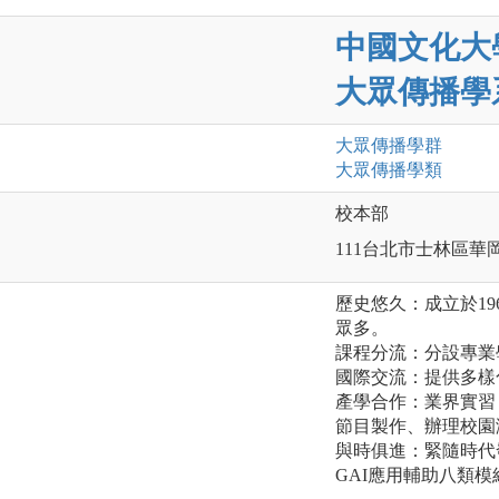
中國文化大
大眾傳播學
大眾傳播
學群
大眾傳播
學類
校本部
111台北市士林區華岡
歷史悠久：成立於1
眾多。
課程分流：分設專業
國際交流：提供多樣
產學合作：業界實習
節目製作、辦理校園
與時俱進：緊隨時代發
GAI應用輔助八類模