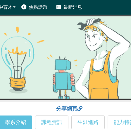
中育才
焦點話題
最新消息
分享網頁
學系介紹
課程資訊
生涯進路
能力特