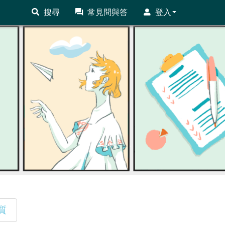
搜尋
常見問與答
登入
質