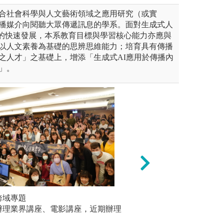
合社會科學與人文藝術領域之應用研究（或實
播媒介向閱聽大眾傳遞訊息的學系。面對生成式人
術的快速發展，本系教育目標與學習核心能力亦應與
以人文素養為基礎的思辨思維能力；培育具有傳播
之人才」之基礎上，增添「生成式AI應用於傳播內
」。
跨域專題
團隊學習
辦理業界講座、電影講座，近期辦理
由大傳系於
大學百花池