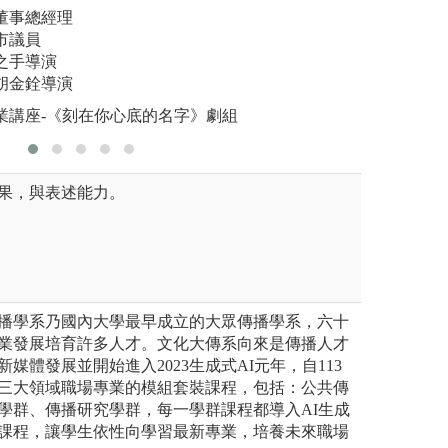
董事總經理
校園中獲得
市議員
復性人潮，
之手導演
歌聲中，嗨
胡金銓導演
助，並以網
業講座-《刻在你心底的名字》劇組
圖解:辦理2
果，與表述能力。
播學系乃國內大學最早成立的大眾傳播學系，六十
業發展培育許多人才。文化大傳系向來是傳播人才
新媒體發展並開始進入2023生成式AI元年，自113
三大領域職場專業的模組套裝課程，包括：公共傳
學群、傳播研究學群，每一學群課程都導入AI生成
課程，讓學生依性向學習最新專業，培養未來職場