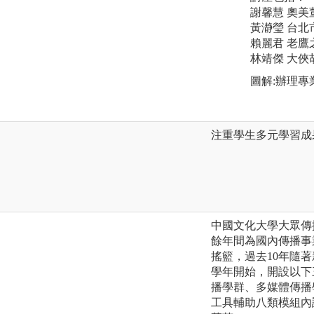
謝馨慧 奧美
黃瀞瑩 台北
賴麗君 老鷹
林靖傑 大俠
圖解:辦理專
注重學生多元學習成
中國文化大學大眾傳
餘年間為國內傳播事
搖籃，過去10年隨著
學年開始，開設以下
播學群、多媒體傳播
工具輔助八類模組內