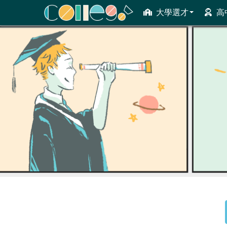
大學選才
高
ColleGo! 大學選才與高中育才輔助系統