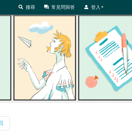
搜尋
常見問與答
登入
質