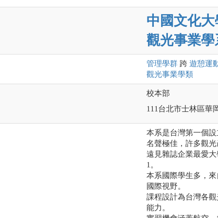
中國文化大
觀光事業學
管理
學群
跨
遊憩運
觀光事業
學類
校本部
111台北市士林區華岡
本系是台灣第一個設
名聲極佳，許多觀光
遠見雜誌企業最愛大
1。
本系國際學生多，來
國際視野。
課程設計為台灣各觀
能力。