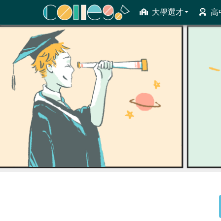
大學選才
高
ColleGo! 大學選才與高中育才輔助系統