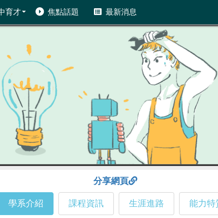
中育才
焦點話題
最新消息
分享網頁
學系介紹
課程資訊
生涯進路
能力特