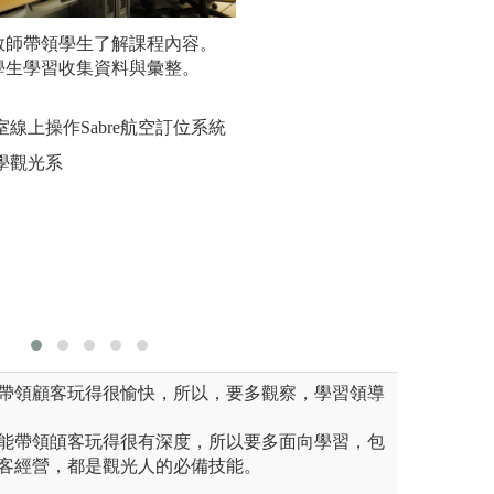
教師帶領學生了解課程內容。
個案學習：
學生學習收集資料與彙整。
學，並經由
中學」的能
室線上操作Sabre航空訂位系統
圖解:透過
學觀光系
驗
版權:文化
帶領顧客玩得很愉快，所以，要多觀察，學習領導
能帶領頧客玩得很有深度，所以要多面向學習，包
客經營，都是觀光人的必備技能。