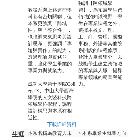
強調【跨領域學
教設系與上述這些學
習】，為拓展學生跨
科都有密切關聯，但
領域的知識視野，學
本系更強調「跨域
生在專業課程之外，
性」與「整合性」，
選擇本校文、理、
也強調未來思考與設
工、商、管理、國際
計思考，更強調「專
事務、外語等其他院
題與實作」的能力，
系開設的課程修讀，
透過理論與實務並
皆計入畢業學分，以
重，強化學生畢業的
鼓勵學生建立跨領域
專業力與就業力。
的專業與人脈，提昇
專業領域的範圍與能
成功大學第十學院Coll
力。
ege X、中山大學西灣
學院的人文暨科技跨
領域學位學程，課程
設計構思與本系有相
近性。
下載詳細資料
本系名稱為教育與未
> 本系畢業生就業方向
生涯