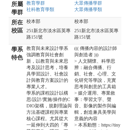
教育
學群
大眾傳播
學群
所屬
社科教育
學類
大眾傳播
學類
學群
校本部
校本部
所在
校區
251新北市淡水區英專
251新北市淡水區英專
路151號
路151號
教育與未來設計學系
((( 傳播內容的設計師
學系
強調教育與社會創
與創造者 )))
特色
新，以教育與未來思
> 人文關懷、科學思
考及設計思考，培養
辨：融合傳播、行
具學習設計、社會設
銷、社會、心理、文
計與教育方案設計的
化研究等學說，充實
專業人才。
思考與創意的工具箱
學系的課程設計以構
> 媒介運用、專業敘
思/設計/實施/操作的C
事：學習文字、聲
DIO架構，規劃理論與
音、影像的製作與編
方法基礎課程與專業
輯，創造兼具美學與
核心課程。尤其從大
意義的內容
一延伸到大四的「專
> 本系動態：https://tiny