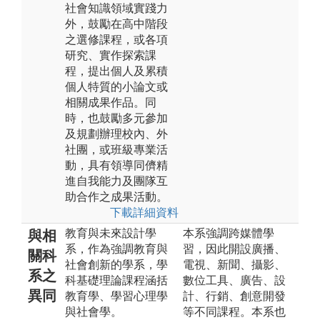
社會知識領域實踐力
外，鼓勵在高中階段
之選修課程，或各項
研究、實作探索課
程，提出個人及累積
個人特質的小論文或
相關成果作品。同
時，也鼓勵多元參加
及規劃辦理校內、外
社團，或班級專業活
動，具有領導同儕精
進自我能力及團隊互
助合作之成果活動。
下載詳細資料
教育與未來設計學
本系強調跨媒體學
與相
系，作為強調教育與
習，因此開設廣播、
關科
社會創新的學系，學
電視、新聞、攝影、
系之
科基礎理論課程涵括
數位工具、廣告、設
異同
教育學、學習心理學
計、行銷、創意開發
與社會學。
等不同課程。本系也