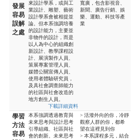
來設計學系，或與工
寬廣，包含影視音、
發展
業設計、雕塑、藝術
新聞、廣告行銷、娛
容易
設計學系會被相提並
樂、運動、科技等產
誤解
論。但本系強調培養
業
的設計能力，主要並
之處
非物件的設計，而是
以人為中心的組織創
新設計、教學課程設
計、展演製作人員、
策展專案管理人員、
媒體公關宣傳人員、
使用者體驗研究員，
及具社會調查師能力
的社區與社會改造的
地方創生人員。
下載詳細資料
本系強調透過教育與
> 活潑外向的你，冷靜
學習
未來思考與設計思考
觀察人群的你，都希
方法
引導組織、社區與社
望在這裡見到你
容易
會的創新。未來思考
> 本系課程多元，結合