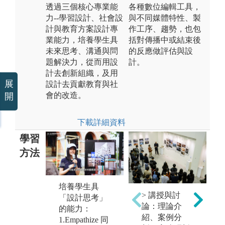
透過三個核心專業能
各種數位編輯工具，
力--學習設計、社會設
與不同媒體特性、製
計與教育方案設計專
作工序、趨勢，也包
業能力，培養學生具
括對傳播中或結束後
未來思考、溝通與問
的反應做評估與設
題解決力，從而用設
計。
計去創新組織，及用
展
設計去貢獻教育與社
會的改造。
開
下載詳細資料
學習
方法
培養學生具
培養學生具
透
> 講授與討
「設計思考」
「未來思考」
程
論：理論介
的能力：
的能力：未來
課
紹、案例分
1.Empathize 同