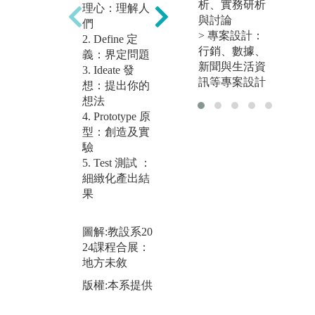
思考是嘗試創
「
析、實務研析
理心：理解人
造新的、多樣
計
與討論
們
化的未來想
設
> 專案設計：
2. Define 定
像，有遠見式
育
行銷、數據、
義：界定問題
地去探索可能
三
新聞與生活資
3. Ideate 發
會發生的未來
程
訊等專案設計
想：提出你的
情節的方法
程
想法
礎
4. Prototype 原
訓
型：創造及實
步
驗
合
5. Test 測試 ：
圖解:教設系的
析
細緻化產出結
產學研究機構
社
果
合作運用未來
力
思考
配
圖解:教設系20
版權:本系提供
讓
24課程合展：
思
地方未敘
施
I
版權:本系提供
圖