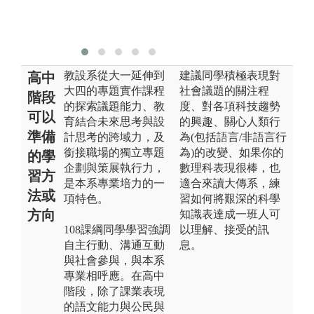
習
版
教設系從大一延伸到
建議同學積極表現對
高中
大四的專題實作課程
社會議題的關注程
階段
的探索議題能力、教
度、對各項科技趨勢
可以
育結合未來思考與設
的興趣、關心人類行
準備
計思考的跨域力，及
為(包括語言/非語言行
銜接職場的獨立專題
為)的改變、如果你的
的學
企劃與策展執行力，
數理科表現很棒，也
習方
是本系專業培力的一
適合來讀大傳系，練
法或
項特色。
習如何將艱深的科學
方向
知識表達成一班人可
108課綱同學學習強調
以理解、接受的訊
自主行動、溝通互動
息。
與社會參與，與本系
專業相呼應。在高中
階段，除了課業表現
的語文能力與公民與