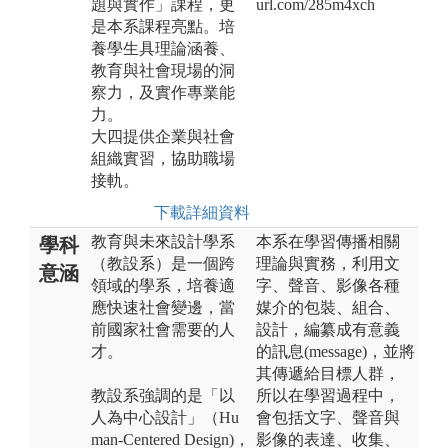
題與實作」課程，更
url.com/285m4xch
是本系課程亮點。培
養學生具理論涵養、
教育與社會現場的洞
察力，及實作專業能
力。
大四提供企業與社會
組織實習，協助職場
接軌。
下載詳細資料
教育與未來設計學系
本系在學習傳播相關
學科
（教設系）是一個跨
理論與實務，利用文
意涵
領域的學系，培養適
字、聲音、影像各種
應快速社會變邊，當
媒介的包裝、組合、
前國家社會需要的人
設計，編纂成有意義
才。
的訊息(message)，並將
其傳遞給目標人群，
教設系強調的是「以
所以在學習過程中，
人為中心設計」（Hu
會包括文字、聲音與
man-Centered Design)，
影像的表達、收集、