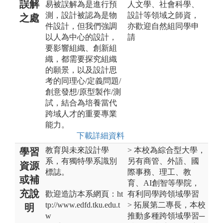
誤解
易被誤解為是進行預
人文學、社會科學、
測，設計被認為是物
設計等領域之師資，
之處
件設計，但我們強調
亦歡迎自然組同學申
以人為中心的設計，
請
要影響組織、創新組
織，都需要探究組織
的願景，以及設計思
考的同理心/定義問題/
創意發想/原型製作/測
試，結合為培養當代
跨域人才的重要專業
能力。
下載詳細資料
教育與未來設計學
> 本校為綜合型大學，
學習
系，有獨特學系識別
另有商管、外語、國
資源
標誌。
際事務、理工、教
或補
育、AI創智等學院，
充說
歡迎造訪本系網頁：ht
有利同學跨領域學習
tp://www.edfd.tku.edu.t
> 拓展第二專長，本校
明
w
推動多種跨領域學習─