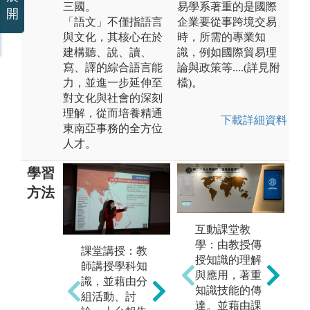
三國。
易學系著重的是國際
開
「語文」不僅指語言
企業要從事跨境交易
與文化，其核心在於
時，所需的專業知
建構聽、說、讀、
識，例如國際貿易理
寫、譯的綜合語言能
論與政策等....(詳見附
力，並進一步延伸至
檔)。
對文化與社會的深刻
理解，從而培養精通
下載詳細資料
東南亞事務的全方位
人才。
學習
方法
互動課堂教
學：由教授傳
課堂講授：教
短
授知識的理解
師講授學科知
式
與應用，著重
識，並藉由分
南
知識技能的傳
組活動、討
尼
達。並藉由課