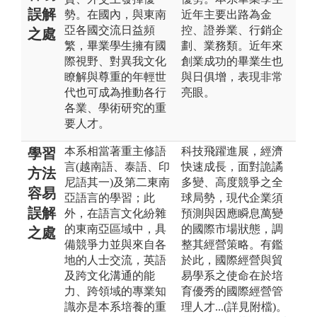
誤解
勢。在國內，與東南
近年主要出路為金
亞各國交流日益頻
控、證券業、行銷企
之處
繁，畢業學生擁有國
劃、業務類。近年來
際視野、對異我文化
創業成功的畢業生也
瞭解與尊重的年輕世
與日俱增，表現非常
代也可成為推動各行
亮眼。
各業、學術研究的重
要人才。
本系相當著重主修語
科技飛躍進展，經濟
學習
言(越南語、泰語、印
快速成長，面對詭譎
方法
尼語其一)及第二東南
多變、高度競爭之全
容易
亞語言的學習；此
球局勢，現代企業須
誤解
外，在語言文化紛雜
預測與因應瞬息萬變
的東南亞區域中，具
的國際市場狀態，調
之處
備競爭力並與來自各
整其經營策略。有鑑
地的人士交流，英語
於此，國際經營與貿
及跨文化溝通的能
易學系之使命在於培
力、跨領域的專業知
育優秀的國際經營管
識亦是本系培養的重
理人才...(詳見附檔)。