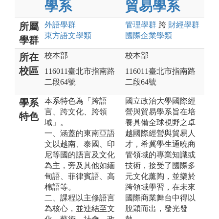
學系
貿易學系
外語
學群
管理
學群
跨
財經
學群
所屬
東方語文
學類
國際企業
學類
學群
校本部
校本部
所在
校區
116011臺北市指南路
116011臺北市指南路
二段64號
二段64號
本系特色為「跨語
國立政治大學國際經
學系
言、跨文化、跨領
營與貿易學系旨在培
特色
域」。
養具備全球視野之卓
一、涵蓋的東南亞語
越國際經營與貿易人
文以越南、泰國、印
才，希冀學生通曉商
尼等國的語言及文化
管領域的專業知識或
為主，旁及其他如緬
技術，接受了國際多
甸語、菲律賓語、高
元文化薰陶，並樂於
棉語等。
跨領域學習，在未來
二、課程以主修語言
國際商業舞台中得以
為核心，並連結至文
脫穎而出，發光發