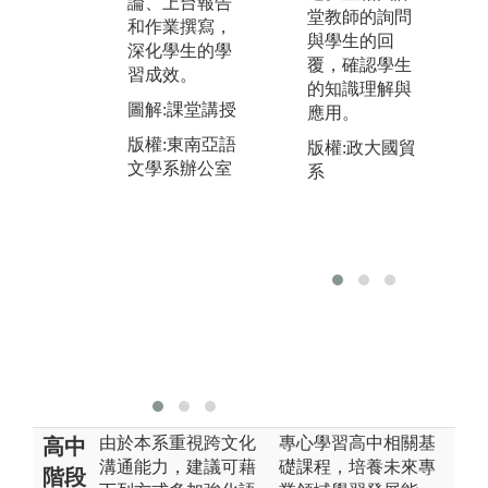
論、上台報告
課外學術演
辦
堂教師的詢問
和作業撰寫，
講：本系不定
式
與學生的回
深化學生的學
期邀請東南亞
能
覆，確認學生
習成效。
教研相關學者
外
的知識理解與
進行學術演
圖解:課堂講授
生
應用。
講，藉由接觸
有
版權:東南亞語
版權:政大國貿
多元的議題，
深
文學系辦公室
系
培養學生跨語
及
言、跨文化、
圖
跨領域的知
外
能。
課
圖解:越南文化
版
專題演講
師
版權:東南亞語
文學系辦公室
由於本系重視跨文化
專心學習高中相關基
高中
溝通能力，建議可藉
礎課程，培養未來專
階段