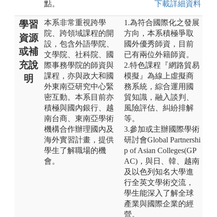
點。
下載詳細資料
本系非常重視跨學
1.為符合國際化之發展
學習
院、跨領域課程的開
方向，本系積極爭取
資源
設，包含外語學院、
國外優秀師資，目前
或補
文學院、社科院、國
已有兩位外籍師資。
充說
際事務學院的師資與
2.特色課程『網路貿易
課程，亦與政大和國
模擬』為線上虛擬商
明
外東南亞研究中心緊
務系統，綜合運用國
密互動。本系目前亦
貿知識，融入談判、
積極與國內銀行、越
風險評估、糾紛排解
南台商、東南亞學術
等。
機構合作辦理國內及
3.參加或主辦國際學術
海外實習計畫，提供
研討會Global Partnershi
學生了解職場的機
p of Asian Colleges(GP
會。
AC)，與日、韓、越南
及以色列知名大學進
行全英文學術交流，
學生能深入了解全球
產業與國際企業的經
營。