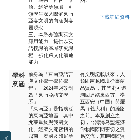
化、藝術、社會、政
熱。
治、經濟等領域，引
領學生深入瞭解東南
下載詳細資料
亞各文明的內涵與各
國現狀。
三、本系亦強調英文
應用能力，提供以英
語授課的區域研究課
程，強化跨文化溝通
能力。
前身為「東南亞語言
有文明記載以來，人
學科
與文化學士學位學
類即跨越國境從事商
意涵
程」，2024年起改制
品貿易 ，其歷史可追
為「東南亞語文學
溯回連結東西方、橫
系」。
亙西安（中國）與羅
「東南亞」是指廣泛
馬（義大利）的絲路
的東南亞地區，其中
之前。本系創立之
尤著重於與我國文
初，台灣海島型經濟
化、經濟交流密切的
仰賴國際間密切之貿
越南、泰國及印尼等
易交流，其時國際貿
展