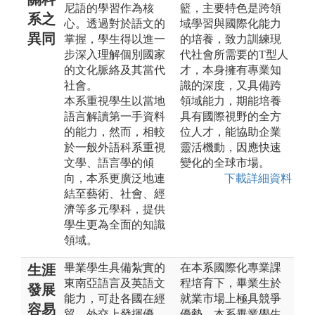
尼語的學習作為核
籃，主要特色是跨領
系之
心。透過對於語文的
域學習與國際化能力
異同
掌握，學生得以進一
的培養，致力訓練現
步深入理解個別國家
代社會所需要的T型人
的文化脈絡及其當代
才，本身擁有專業知
社會。
識的深度，又具備跨
本系重視學生以當地
領域能力，期能培養
語言解讀第一手資料
具有國際視野的全方
的能力，然而，相較
位人才，能協助企業
於一般外語科系重視
靈活機動，因應快速
文學、語言學的傾
變化的全球市場。
向，本系更廣泛地連
下載詳細資料
結至藝術、社會、經
濟等多元學科，提供
學生更為全面的知識
領域。
畢業學生具備紮實的
在本系國際化專業課
生涯
東南亞語言及英語文
程培育下，畢業生於
發展
能力，可赴各國在經
就業市場上極具競爭
容易
貿、外交上發揮優
優勢。本系畢業學生