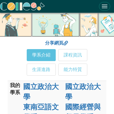
ColleGo! 大學選才與高中育才輔助系統
分享網頁
學系介紹
課程資訊
生涯進路
能力特質
我的
國立政治大
國立政治大
學系
學
學
東南亞語文
國際經營與