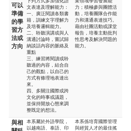
下列方式多加強化語
業領域學習發展能
可以
文表達及理解能力：
力；積極參與團體活
準備
一、廣泛閱讀各類書
動，培養團隊合作能
籍，訓練文字理解力
力和溝通表達技巧。
的學
及培養邏輯能力。
藉由社團活動或課堂
習方
二、聆聽演講或與人
報告，培養主動批判
法或
溝通討論時，嘗試歸
性思考及解決問題的
方向
納談話內容的脈絡及
能力。
重點
三、練習將閱讀或聆
聽過的內容，結合自
己的觀點，以自己的
方式有條理地表達出
來。
四、多關注國際或跨
文化的時事或議題，
並保持開放心態來調
整既定的想法。
本系屬於外語學院，
本系係培育國際管理
與相
以越南語、泰語、印
與經貿人才的最佳搖
關科