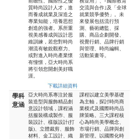
前瞻性、國際性之優
務並用」、｢國際教育
質時尚設計人才，進
交流與合作｣及「全球
而養成就業及深造之
就業競爭優勢」。未
專業知能，培養思想
來發展包括流行預
創造的強者。系所重
測、藝術總監、採
視美感養成與設計思
購、商品企劃開發、
維訓練，若您對時尚
視覺行銷、品牌行銷
潮流有敏銳觀察力、
與管理、時尚編輯、
或對進入時尚產業懷
活動策畫等。
有憧憬，亞大時尚系
將引領您開創美好職
涯。
下載詳細資料
亞大時尚系專注於服
課程以建立美學基礎
學科
裝造型與服飾精品創
為主軸，探討時尚商
意涵
意設計領域，課程涵
業模式及國際時尚品
括服裝構成製作、服
牌策略。三大課程核
裝設計、樣版設計(打
心為時尚美學概念、
版)、立體裁剪、服飾
市場行銷、品牌與創
材料、金工設計、織
新管理。以國際化時