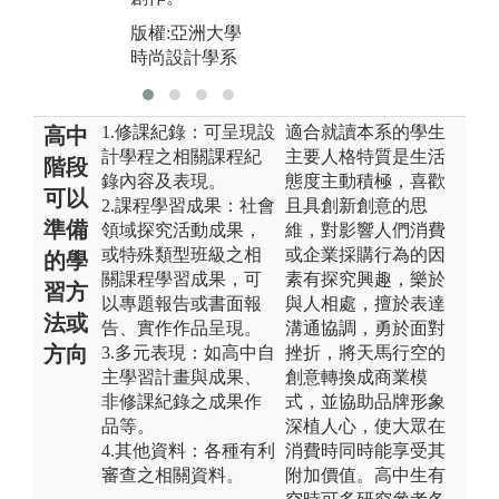
版權:亞洲大學
時尚設計學系
1.修課紀錄：可呈現設
適合就讀本系的學生
高中
計學程之相關課程紀
主要人格特質是生活
階段
錄內容及表現。
態度主動積極，喜歡
可以
2.課程學習成果：社會
且具創新創意的思
準備
領域探究活動成果，
維，對影響人們消費
或特殊類型班級之相
或企業採購行為的因
的學
關課程學習成果，可
素有探究興趣，樂於
習方
以專題報告或書面報
與人相處，擅於表達
法或
告、實作作品呈現。
溝通協調，勇於面對
方向
3.多元表現：如高中自
挫折，將天馬行空的
主學習計畫與成果、
創意轉換成商業模
非修課紀錄之成果作
式，並協助品牌形象
品等。
深植人心，使大眾在
4.其他資料：各種有利
消費時同時能享受其
審查之相關資料。
附加價值。高中生有