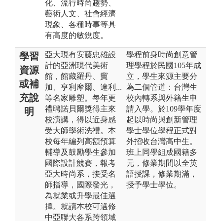
化、流行時尚趨勢、
藝術人文、社會經濟
現象、各種時事等具
有高度的敏銳度。
亞大現有安藤忠雄設
學程前身時尚創意管
學習
計的亞洲現代美術
理學程於民國105年成
資源
館，館藏羅丹、竇
立，學生來源主要分
或補
加、亨利摩爾、達利...
為二個管道：台灣生
充說
等名家雕塑。每年更
校內轉系與外籍生申
禮聘諾貝爾獎得主來
請入學。於109學年度
明
校演講，得以近身感
起以時尚與創新管理
受大師學術洗禮。本
學士學位學程正式對
校每年編列高額預算
外招收台灣高中生。
輔導及鼓勵學生參加
班上同學組成國籍多
國際設計競賽，報考
元，修業期間以全英
亞大時尚系，接受名
語授課，修業期滿，
師指導，國際發光，
授予學士學位。
為就業或升學最佳選
擇。就讀本校可選修
中亞聯大各系跨領域