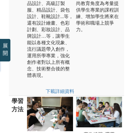
品設計、高級訂製
尚教育角度為考量提
服、精品設計、袋包
供學生專業的課程訓
設計、鞋靴設計...等，
練、增加學生將來在
還有設計繪畫、色彩
學術和職場上競爭
計劃、彩妝設計、品
力。
牌設計…等，讓學生
能以各種文化現象、
展
流行議題帶入創作，
開
運用所學專業，強化
創作者對以上所有概
念、技術整合後的整
體表現。
下載詳細資料
學習
方法