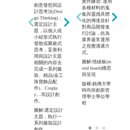
實作練習: 運用
創意發想與設
各種材料的蒐
團
趨勢預測法：
計思考法(Desi
集與靈感具體
利
對於現階段新
gn Thinking)：
化的傳達並針
討
聞熱搜、關鍵
選定設計主
對商品開發進
式
字、文化、流
題，以個人或
行討論，此為
的
行現象掌握及
小組形式執行
業界最常運用
分析，獲得最
發散或聚斂式
圖
之視覺溝通方
新議題掌握及
思考，妥善利
討
式。
流行預測。
用與設計主題
任
圖解:情緒板(m
相關的內容去
圖解:學生對於
版
ood board)構思
完成一系列服
流行預測進行
時
與呈現
裝、精品(金工
小組討論
珠寶飾品配
版權:銘傳大學
版權:亞洲大學
件)、Cospla
時尚與創新管
時尚設計學系
y…等設計創
理學士學位學
作。
程
圖解:選定設計
主題，執行一
系列服裝設計
創作。