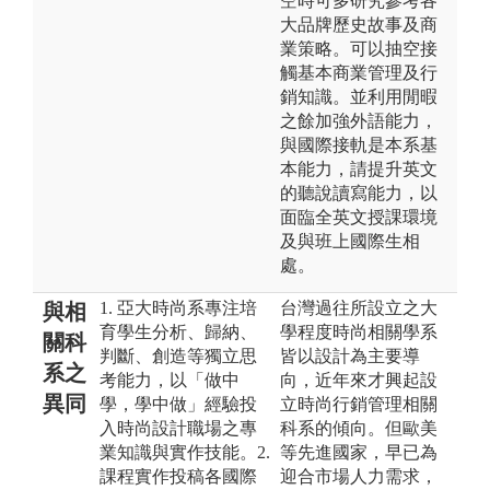
空時可多研究參考各
大品牌歷史故事及商
業策略。可以抽空接
觸基本商業管理及行
銷知識。並利用閒暇
之餘加強外語能力，
與國際接軌是本系基
本能力，請提升英文
的聽說讀寫能力，以
面臨全英文授課環境
及與班上國際生相
處。
1. 亞大時尚系專注培
台灣過往所設立之大
與相
育學生分析、歸納、
學程度時尚相關學系
關科
判斷、創造等獨立思
皆以設計為主要導
系之
考能力，以「做中
向，近年來才興起設
異同
學，學中做」經驗投
立時尚行銷管理相關
入時尚設計職場之專
科系的傾向。但歐美
業知識與實作技能。2.
等先進國家，早已為
課程實作投稿各國際
迎合市場人力需求，