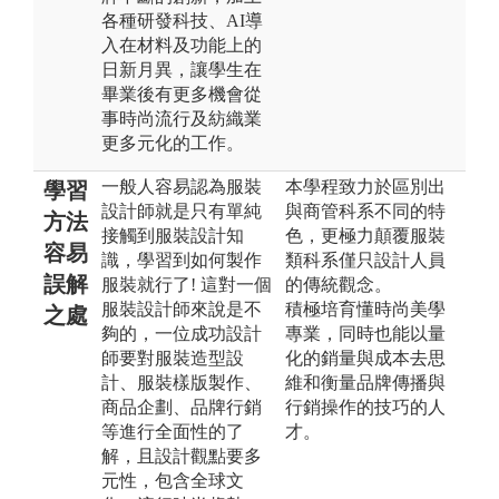
各種研發科技、AI導
入在材料及功能上的
日新月異，讓學生在
畢業後有更多機會從
事時尚流行及紡織業
更多元化的工作。
一般人容易認為服裝
本學程致力於區別出
學習
設計師就是只有單純
與商管科系不同的特
方法
接觸到服裝設計知
色，更極力顛覆服裝
容易
識，學習到如何製作
類科系僅只設計人員
誤解
服裝就行了! 這對一個
的傳統觀念。
服裝設計師來說是不
積極培育懂時尚美學
之處
夠的，一位成功設計
專業，同時也能以量
師要對服裝造型設
化的銷量與成本去思
計、服裝樣版製作、
維和衡量品牌傳播與
商品企劃、品牌行銷
行銷操作的技巧的人
等進行全面性的了
才。
解，且設計觀點要多
元性，包含全球文