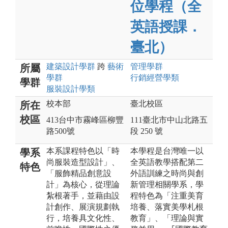
位學程（全
英語授課．
臺北）
建築設計
學群
跨
藝術
管理
學群
所屬
學群
行銷經營
學類
學群
服裝設計
學類
校本部
臺北校區
所在
校區
413台中市霧峰區柳豐
111臺北市中山北路五
路500號
段 250 號
本系課程特色以「時
本學程是台灣唯一以
學系
尚服裝造型設計」、
全英語教學搭配第二
特色
「服飾精品創意設
外語訓練之時尚與創
計」為核心，從理論
新管理相關學系，學
紮根著手，並藉由設
程特色為「注重美育
計創作、展演規劃執
培養、落實美學札根
行，培養具文化性、
教育」、「理論與實