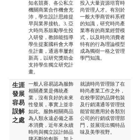
知名競賽、各公私立
投入大量資源培育時
機關商業合作機會充
尚管理人才。有別於
沛，學生設計思維提
一般大學商管科系裡
早與業界接軌。3. 亞
的知識，研究時尚產
大時尚系鼓勵學生投
業專有的商業經營模
入研發，教師能指導
式，以及時尚消費者
學生提案國科會大專
特有的行為理論模型
生計畫，通過率屢創
成為獨樹一格之管理
新高，以研究獎助金
學門知識。
支持學生獨立研究計
畫。
一般人容易認為服飾
就讀時尚管理除了在
生涯
相關產業是傳統產
時尚產業工作之外，
發展
業，沒有良好的未來
在校學習的品牌包裝
容易
性發展，事實上並非
及行銷溝通等管理技
誤解
如此。服飾相關商品
能皆能應用於各類別
為人類永遠必備之基
公司的行銷或管理部
之處
本消費，近年來永續
門，並展現出獨特品
時尚與獨立設計師品
味及美學視野。
牌不斷的創新，加上