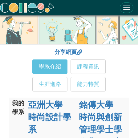
ColleGo! 大學選才與高中育才輔助系統
分享網頁
學系介紹
課程資訊
生涯進路
能力特質
我的
亞洲大學
銘傳大學
學系
時尚設計學
時尚與創新
系
管理學士學