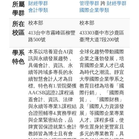
財經
學群
管理
學群
跨
財經
學群
所屬
會計
學類
國際企業
學類
學群
校本部
校本部
所在
校區
413台中市霧峰區柳豐
433303臺中市沙鹿區
路500號
臺灣大道7段200號
本系以培養迎合AI資
全球化趨勢帶動國際
學系
訊與永續發展趨勢，
企業之蓬勃發展，培
特色
具備會計、資訊、永
育國際企業人才已成
續等跨域多專長的永
為時代之潮流。靜宜
續智慧會計人才為目
大學國際企業學系之
標。特色有1.管院榮獲
教育目標為培養「國
AACSB認證2.課程涵
際行銷」、「國際商
蓋會計、資訊、法律
貿」、「國際財務」
與永續等專業3.課程結
及「國際人力資源發
合證照輔導4.實務學程
展」等國際企業專業
與企業緊密結合，品
人才。課程多樣，使
牌實習保證就業5.會計
學生置身於更豐富且
教師皆為博士且有會
多元的專業教育，具