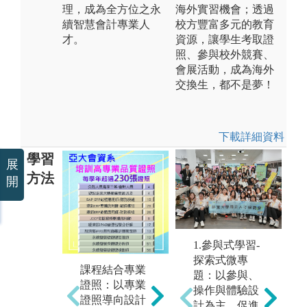
理，成為全方位之永
海外實習機會；透過
續智慧會計專業人
校方豐富多元的教育
才。
資源，讓學生考取證
照、參與校外競賽、
會展活動，成為海外
交換生，都不是夢！
下載詳細資料
學習
展
方法
開
1.參與式學習-
實
實作與最新科
探索式微專
務
技教學：核心
課程結合專業
題：以參與、
合
課程皆有助教
證照：以專業
操作與體驗設
與
帶領實習課程
證照導向設計
計為主，促進
以
演練題目。本