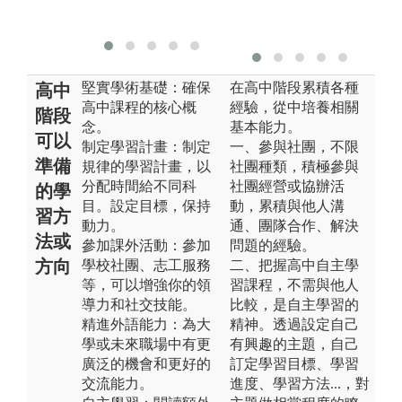
堅實學術基礎：確保
在高中階段累積各種
高中
高中課程的核心概
經驗，從中培養相關
階段
念。
基本能力。
可以
制定學習計畫：制定
一、參與社團，不限
準備
規律的學習計畫，以
社團種類，積極參與
分配時間給不同科
社團經營或協辦活
的學
目。設定目標，保持
動，累積與他人溝
習方
動力。
通、團隊合作、解決
法或
參加課外活動：參加
問題的經驗。
方向
學校社團、志工服務
二、把握高中自主學
等，可以增強你的領
習課程，不需與他人
導力和社交技能。
比較，是自主學習的
精進外語能力：為大
精神。透過設定自己
學或未來職場中有更
有興趣的主題，自己
廣泛的機會和更好的
訂定學習目標、學習
交流能力。
進度、學習方法...，對