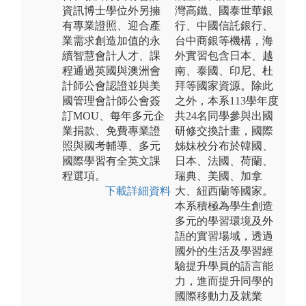
資訊博士學位外另擁
灣高鐵、國泰世華銀
有專業證照、迎合產
行、中國信託銀行、
業需求創造加值的永
台中商銀等機構，海
續智慧會計人才、課
外實習包含日本、越
程通過英國與澳洲會
南、泰國、印尼、杜
計師公會認證並與美
拜等國家資源。除此
國管理會計師公會簽
之外，本系113學年度
訂MOU、每年多元企
共24名同學參與出國
業捐款、免費專業證
研修交換計畫，國際
照與國考輔導、多元
姊妹校分布於韓國、
國際學習有全英文課
日本、法國、荷蘭、
程選項。
瑞典、美國、加拿
下載詳細資料
大、紐西蘭等國家。
本系積極為學生創造
多元的學習環境及外
語的實習場域，透過
國外的生活及學習經
驗提升學員的語言能
力，進而提升同學的
國際移動力及就業