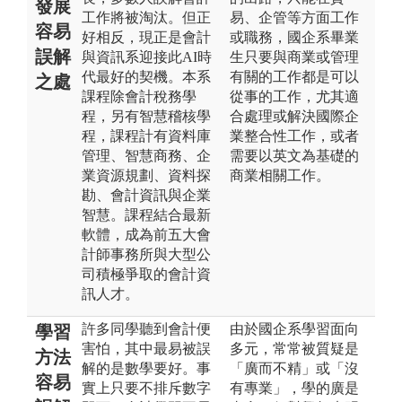
發展
工作將被淘汰。但正
易、企管等方面工作
容易
好相反，現正是會計
或職務，國企系畢業
誤解
與資訊系迎接此AI時
生只要與商業或管理
代最好的契機。本系
有關的工作都是可以
之處
課程除會計稅務學
從事的工作，尤其適
程，另有智慧稽核學
合處理或解決國際企
程，課程計有資料庫
業整合性工作，或者
管理、智慧商務、企
需要以英文為基礎的
業資源規劃、資料探
商業相關工作。
勘、會計資訊與企業
智慧。課程結合最新
軟體，成為前五大會
計師事務所與大型公
司積極爭取的會計資
訊人才。
許多同學聽到會計便
由於國企系學習面向
學習
害怕，其中最易被誤
多元，常常被質疑是
方法
解的是數學要好。事
「廣而不精」或「沒
容易
實上只要不排斥數字
有專業」，學的廣是