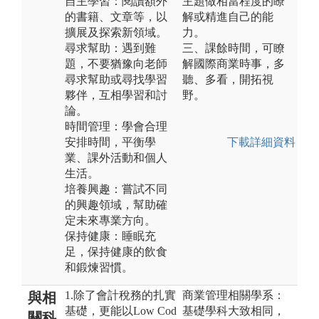
自主學習：閱讀額外
主題做相當程度的瞭
的書籍、文章等，以
解或精進自己的能
擴展及探索新領域。
力。
尋求幫助：遇到難
三、課餘時間，可瞭
題，不要猶豫向老師
解國際商業時事，多
尋求幫助或尋找學習
聽、多看，開拓視
夥伴，互相學習和討
野。
論。
時間管理：學會合理
安排時間，平衡學
下載詳細資料
業、課外活動和個人
生活。
培養興趣：嘗試不同
的興趣領域，幫助確
定未來專業方向。
保持健康：睡眠充
足，保持健康的飲食
和鍛煉習慣。
1.除了會計稅務的扎實
商業管理相關學系：
與相
基礎，更能以Low Cod
基礎學科大致相同，
關科