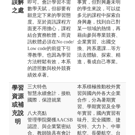
誤解
即可。會計學習不需
事實，但對興趣未明
數學天賦，但卻要有
的學生來說，可以從
之處
願意定下來的學習態
多元的課程中探索自
度。至於資訊課程方
身興趣，找到自己對
面更不用擔心，課程
某一領域的熱情，再
結合實務軟體，而資
藉由參與專業競賽、
訊軟體必須在No code/
企業實習、出國交
Low code的前提下引
換、跨系選課…等方
導教學。也因為學習
法去體驗、探索、精
方法輕鬆有效，本系
進，養成自己專業。
的證照數與校外競賽
績效卓著。
三大特色
本系積極推動校外實
學習
智慧永續會計．接軌
習與國內外各大企業
資源
國際．保證就業
合作，分為暑期實
或補
習、學期實習及全學
充說
八大亮點
年實習，國內實習有
管理學院榮獲AACSB
味丹、宏全國際、捷
明
認證、與企業緊密結
安特、大力卜、中華
合、教師除具有會計
航空、長榮航空、台