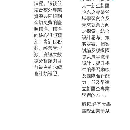
課程。課後並
大一新生對國
是
系所使用的教
結合校外專業
企系之專業領
式
學軟體皆與市
資源共同規劃
域學習內容及
務
場同步，如：
全額免費的證
未來就業方向
期
Workflow ER
照輔導。輔導
之探索，結合
新
P、文中系
的核心證照類
設計思考、策
師
統、SAP、AC
別：會計稅務
略競賽、個案
如
L等。另課程
類、經營管理
討論及模擬國
大
結合PBL（解
類、資訊大數
際策展等教學
用
決問題）、ST
據分析類與目
設計，提升學
大
EAM、元宇
前最夯的永續
生的學習動機
學
宙、生成式AI
會計類證照。
及團隊合作能
由
（如ChatGP
力，並及早建
強
T）、碳計
立對國企專業
下
算、遠距教學
學習的方向。
學
等訓練學生思
考能力且能隨
版權:靜宜大學
時與最新科技
國際企業學系
銜接。