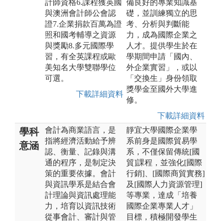
計師資格6.課程獲英國
備良好的專業知識基
與澳洲會計師公會認
礎，並訓練獨立的思
證7.企業捐款百萬為證
考、分析與判斷能
照和國考輔導之資源
力，成為國際企業之
與獎勵8.多元國際學
人才。提供學生於在
習，有全英課程或歐
學期間申請「國內、
美知名大學雙聯學位
外企業實習」，或以
可選。
「交換生」身份領取
獎學金至國外大學進
下載詳細資料
修。
下載詳細資料
會計為商業語言，是
靜宜大學國際企業學
學科
指將經濟活動給予辨
系前身是國際貿易學
意涵
認、衡量、記錄與溝
系，不僅保留傳統[國
通的程序，是制定決
貿]課程，並強化[國際
策的重要依據。會計
行銷]、[國際商貿實務]
與資訊學系是結合會
及[國際人力資源管理]
計理論與資訊處理能
等專業，達成「培養
力，培育以資訊技術
國際企業專業人才」
從事會計、審計與管
目標，積極開發學生