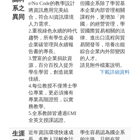
e/No Code的教學設計
但國企系除了學習基
系之
將資訊應用完美結
本企業內部管理相關
異同
合，符合AI資訊環境
課程外，更增加「跨
人力需求。
國」的經營管理，學
2.重視綠色永續的時代
習國際貿易相關的法
趨勢，所有學生必備
律、進出口流程與貿
企業碳管理與永續報
易開發等，培養出能
告書的專長。
綜合企業內外部變因
3.豐富的企業捐款資
的人才。
源，百分百投入提升
請見附件檔案說明。
學生學習，創造就業
下載詳細資料
佳績。
4.每位教授不僅博士學
位專業，更必須擁有
專業高階證照，以實
務教學。
5.全系教師皆通過EMI
全英文授課認證。
近年資訊環境快速成
學生容易認為國企系
生涯
長，多數人誤解會計
的出路，只能在貿