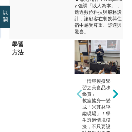
y 強調「以人為本」，
展
透過數位科技與服務設
計，讓顧客在餐飲與住
開
宿中感受尊重、舒適與
驚喜。
學習
方法
「情境模擬學
習之美食品味
鑑賞」
教室搖身一變
成「米其林評
鑑現場」！學
生透過情境模
擬，不只要設