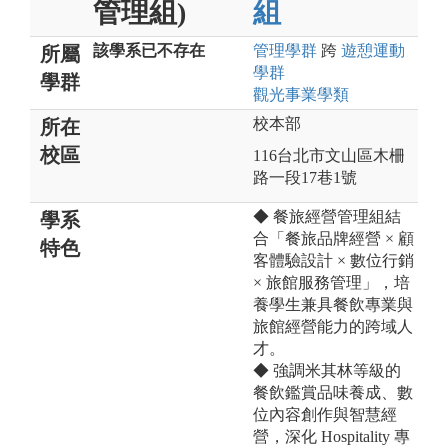
管理組)
組
該學系已不存在
管理
學群
跨
遊憩運動
所屬
學群
學群
觀光事業
學類
校本部
所在
校區
116台北市文山區木柵
路一段17巷1號
◆ 餐旅經營管理組結
學系
合「餐旅品牌經營 × 顧
特色
客體驗設計 × 數位行銷
× 旅館服務管理」，培
養學生兼具餐飲專業與
旅館經營能力的跨域人
才。
◆ 強調米其林等級的
餐飲鑑賞品味養成、數
位內容創作與智慧經
營，深化 Hospitality 專