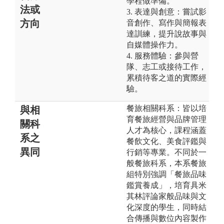
學程做準備。
法或
3. 表達與創意：嘗試影
方向
音創作、寫作與簡報表
達訓練，提升說故事與
自媒體操作力。
4. 服務體驗：參與營
隊、志工或接待工作，
累積待客之道的實際經
驗。
餐旅相關科系：皆以培
與相
育餐旅經營與品牌管理
關科
人才為核心，課程涵蓋
系之
餐飲文化、美食評鑑與
異同
行銷等專業。不同於一
般餐旅科系，本系餐旅
組特別強調「餐旅品味
鑑賞養成」，培育具米
其林評論家般品味與文
化深度的學生，同時結
合傳播與數位內容製作