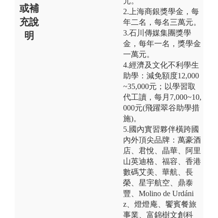
元。
或補
2.上海商銀獎學金，每
充說
年二名，每名三萬元。
3.石川傳媒集團獎學
明
金，每年一名，獎學金
一萬元。
4.經濟及文化不利學生
助學：減免額度12,000
~35,000元；以學習取
代工讀，每月7,000~10,
000元(飛躍翠谷助學措
施)。
5.國內實習夥伴橫跨國
內外頂尖品牌：萬豪酒
店、君悅、晶華、阿里
山英迪格、福容、香港
數碼艾美、華航、長
榮、星宇航空、鼎泰
豐、Molino de Urdáni
z、燈燈庵、饗賓餐旅
事業、富錦樹文創科