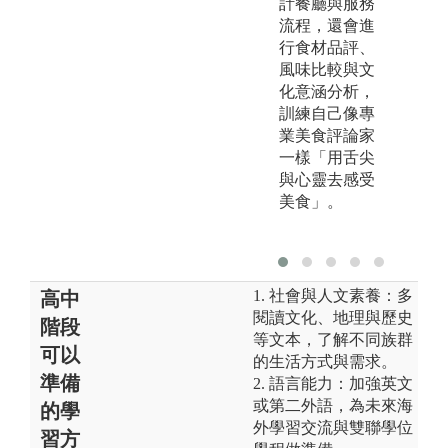
計餐廳與服務
流程，還會進
行食材品評、
風味比較與文
化意涵分析，
訓練自己像專
業美食評論家
一樣「用舌尖
與心靈去感受
美食」。
1. 社會與人文素養：多
高中
閱讀文化、地理與歷史
階段
等文本，了解不同族群
可以
的生活方式與需求。
準備
2. 語言能力：加強英文
或第二外語，為未來海
的學
外學習交流與雙聯學位
習方