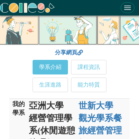
ColleGo! 大學選才與高中育才輔助系統
分享網頁
學系介紹
課程資訊
生涯進路
能力特質
我的
亞洲大學
世新大學
學系
經營管理學
觀光學系餐
系(休閒遊憩
旅經營管理