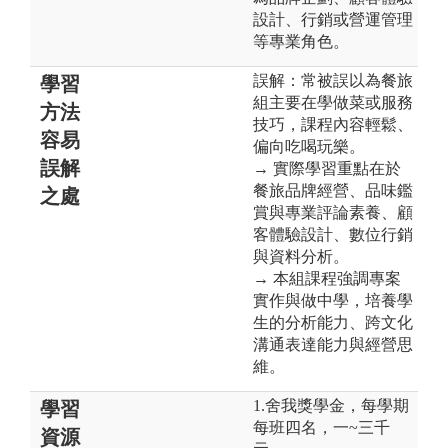
設計、行銷或營運管理
等專業角色。
誤解：常被誤以為餐旅
學習
組主要在學做菜或服務
方法
技巧，課程內容輕鬆、
容易
偏向吃喝玩樂。
誤解
→ 實際學習重點在於
餐旅品牌經營、品味鑑
之處
賞與專業評論素養、顧
客體驗設計、數位行銷
與資料分析。
→ 本組課程強調專案
實作與做中學，培養學
生的分析能力、跨文化
溝通表達能力與經營思
維。
1.舍我獎學金，每學期
學習
每班四名，一~三千
資源