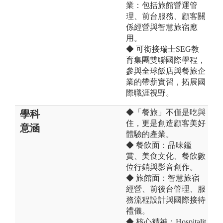
業：包括旅館營運管
理、前台服務、顧客關
係經營與智慧旅宿應
用。
◆ 可銜接瑞士SEG教
育集團雙聯國際學程，
參與全球飯店與餐旅企
業的帶薪實習，拓展國
際職涯視野。
◆「餐旅」不僅是吃與
學科
住，更是創造顧客美好
意涵
體驗的產業。
◆ 餐飲面：品味鑑
賞、美食文化、餐飲數
位行銷與影音創作。
◆ 旅館面：智慧旅宿
經營、前後台管理、服
務流程設計與國際接待
禮儀。
◆ 核心精神：Hospitalit