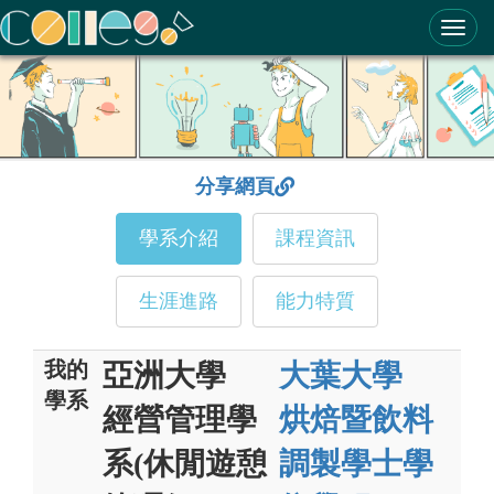
ColleGo! 大學選才與高中育才輔助系統
分享網頁
學系介紹
課程資訊
生涯進路
能力特質
我的
亞洲大學
大葉大學
學系
經營管理學
烘焙暨飲料
系(休閒遊憩
調製學士學