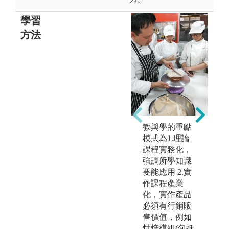
學習
方法
2
教與學的重點
模式為1.理論
課程實務化，
強調所學知識
要能應用 2.實
圖
作課程產業
化，實作產品
必須有行銷販
版
售價值，例如
烘焙模組(包括