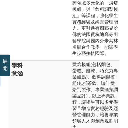
跨領域多元化的「烘焙
模組」與「飲料調製模
組」等課程，強化學生
實務經驗及經營管理能
力。更引進有廚藝界哈
佛的法國費杭迪高等廚
藝學院與國內外米其林
名廚合作教學，能讓學
生技藝接軌國際。
展
烘焙模組(包括麵包、
學科
開
蛋糕、餅乾、巧克力專
意涵
業甜點)、飲料調製模
組(包括茶飲、咖啡烘
焙到製作、專業酒類調
製品評)，以上專業課
程，讓學生可以多元學
習且增進實務經驗及經
營管理能力，培養專業
領域人才與創業規劃能
力。