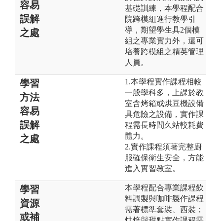
容易
基礎訓練，本學程配合
誤解
院跨模組進行教學引
導，期望學生具2個模
之處
組之專業實力外，還可
培養跨模組之精英管理
人員。
1.本學程實作課程相較
學習
一般學科多，上課於教
方法
室含烤箱或烘豆機設備
容易
具危險之設備，實作課
誤解
程需長時間久站較耗費
體力。
之處
2.實作課程須著完整廚
服確保衛生安全，方能
進入實習教室。
本學程配合專業課程飲
學習
料調製與咖啡製作課程
資源
需著標準套裝、西裝；
或補
烘焙與甜點實作課程需