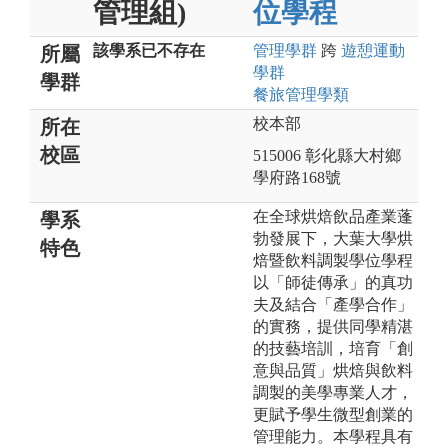
管理組)
位學程
該學系已不存在
管理
學群
跨
遊憩運動
所屬
學群
學群
餐旅管理
學類
校本部
所在
校區
515006 彰化縣大村鄉
學府路168號
在全球烘焙飲品產業蓬
學系
勃發展下，大葉大學烘
特色
焙暨飲料調製學位學程
以「師徒傳承」的真功
夫及結合「產學合作」
的實務，提供同學精湛
的技藝培訓，培育「創
意與品質」烘焙與飲料
調製的美學專業人才，
更賦予學生微型創業的
管理能力。本學程具有