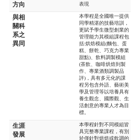
方向
表現
本學程是全國唯一提供
與相
同學精湛的技藝培訓，
關科
更賦予學生微型創業的
系之
管理能力其模組課程包
異同
括:烘焙模組(麵包、蛋
糕、餅乾、巧克力專業
甜點)、飲料調製模組
(茶飲、咖啡烘焙到製
作、專業酒類調製品
評)，具有多元化的課
程另包含外語、藝術美
學及管理等以培養具有
養生觀念、國際觀、生
活創意的專業人才為目
標。
本學程針對不同模組皆
生涯
具完整專業課程，有別
發展
於僅針對烘焙或飲調的