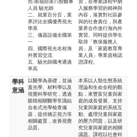
照-衛福部第15類醫事
習，在專業課程中納
人員 驗光師
入服務學習的精神與
二、就業百分百，業
內容，落實對社區參
界評比全國優秀視光
與的社會責任，與產
學系
業界合作進行海內外
三、儀器設備全國第
實習。同時提供學生
一
取得「教保服務人
四、國際視光名校海
員」及「家庭教育專
外實習交流
業人員」專業資格認
五、驗光師國考通過
證課程。
率高
以醫學為基礎，並涵
本系以人類生態系統
學科
蓋光學、材料學以及
理論和生命全程的觀
意涵
視覺科學研究，透過
點，來豐富兒童與家
眼睛相關醫學常識結
庭的成長發展、支持
合各式光學檢查儀
兒童與家庭的系統互
器，提供矯正視力等
動、處理兒童與家庭
相關處置，改善視覺
的壓力問題，以及研
品質。
究兒童與家庭的相關
議題。課程以社會科