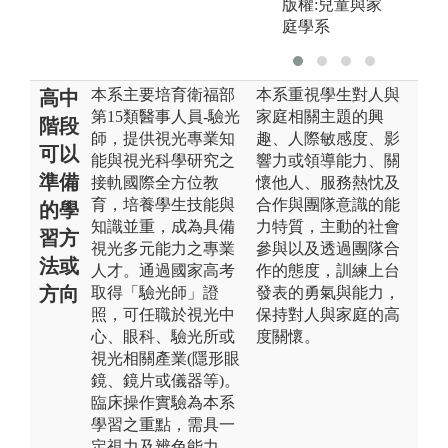
版權:兒童與家
庭學系
本系主要培育衛福部
本系重視學生對人與
高中
第15類醫事人員-驗光
家庭相關主題的興
階段
師，提供視光專業知
趣、人際敏感度、影
可以
能與視光科學研究之
響力或領導能力、關
準備
接軌國際全方位教
懷他人、服務熱忱及
育，培養學生技能與
合作與團隊意識的能
的學
知識並重，成為具備
力特質，主動的社會
習方
視光多元能力之專業
參與以及透過團隊合
法或
人才。通過國家高考
作的態度，訓練上台
方向
取得「驗光師」證
發表的勇氣與能力，
照，可任職於視光中
保持對人與家庭的高
心、眼科、驗光所或
度關懷。
視光相關產業(隱形眼
鏡、鏡片或儀器等)。
臨床操作實驗為本系
學習之重點，需具一
定視力及辨色能力，