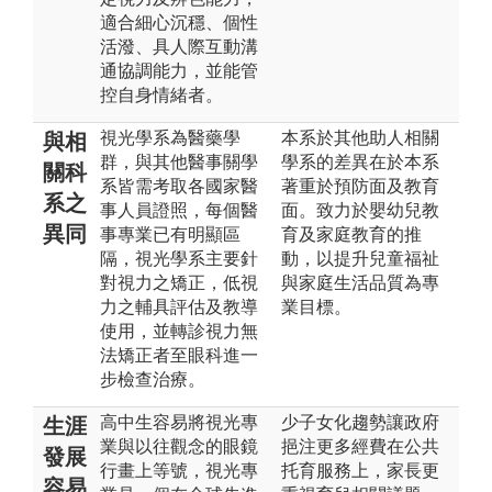
適合細心沉穩、個性
活潑、具人際互動溝
通協調能力，並能管
控自身情緒者。
視光學系為醫藥學
本系於其他助人相關
與相
群，與其他醫事關學
學系的差異在於本系
關科
系皆需考取各國家醫
著重於預防面及教育
系之
事人員證照，每個醫
面。致力於嬰幼兒教
異同
事專業已有明顯區
育及家庭教育的推
隔，視光學系主要針
動，以提升兒童福祉
對視力之矯正，低視
與家庭生活品質為專
力之輔具評估及教導
業目標。
使用，並轉診視力無
法矯正者至眼科進一
步檢查治療。
高中生容易將視光專
少子女化趨勢讓政府
生涯
業與以往觀念的眼鏡
挹注更多經費在公共
發展
行畫上等號，視光專
托育服務上，家長更
容易