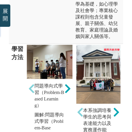
學為基礎，如心理學
及社會學；專業核心
展
課程則包含兒童發
開
展、親子關係、幼兒
教育、家庭理論及婚
姻與家人關係等。
學習
方法
翻轉學習
問題導向式學
圖解:翻轉學習
習（Problem-B
臨
版權:亞洲大學
ased Learnin
增
視光學系
g）
熟
本系強調培養
圖解:問題導向
學生的思考與
圖
式學習（Probl
表達能力以及
訓
em-Base
實務運作能
臨