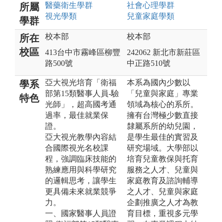
醫藥衛生
學群
社會心理
學群
所屬
視光
學類
兒童家庭
學類
學群
校本部
校本部
所在
校區
413台中市霧峰區柳豐
242062 新北市新莊區
路500號
中正路510號
亞大視光培育「衛福
本系為國內少數以
學系
部第15類醫事人員-驗
「兒童與家庭」專業
特色
光師」，超高國考通
領域為核心的系所。
過率，最佳就業保
擁有台灣極少數直接
證。
隸屬系所的幼兒園，
亞大視光教學內容結
是學生最佳的實習及
合國際視光名校課
研究場域。大學部以
程，強調臨床技能的
培育兒童教保與托育
熟練應用與科學研究
服務之人才、兒童與
的邏輯思考，讓學生
家庭教育及諮詢輔導
更具備未來就業競爭
之人才、兒童與家庭
力。
企劃推廣之人才為教
一、國家醫事人員證
育目標，重視多元學