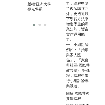
力，課程中除
版權:亞洲大學
經
了教師講述之
視光學系
版
外，更透過以
視
下學習方法來
增進學生的專
業知能，豐富
實作運用能
力。
一、小組討論
例如：「婚姻
與家人關
係」、「家庭
與社區(國際共
教共學)」等課
程，課程中進
行小組討論專
業議題。
圖解:國際共教
共學課程