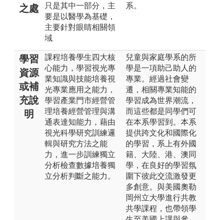
只是其中一部分，主
系。
之處
要是以醫學為基礎，
主要針對眼睛相關領
域
課程培養學生四大核
兒童與家庭學系的所
學習
心能力，學習視光專
學是一項助己助人的
資源
業知識與技能培養視
專業。經過社會變
或補
光專業應用之能力，
遷，相關專業知能的
充說
學習產業門市經營管
學習成為世界潮流，
理培養經營管理與溝
而這些都是同學們可
明
通表達知能力，藉由
在本系學習到。本系
視光科學研究訓練邏
提供跨文化和國際化
輯與研究方法之能
的學習，系上有外國
力，進一步訓練獨立
籍、大陸、港、澳同
分析檢查數據培養獨
學，在良好的學習氛
立分析判斷之能力。
圍下彼此交流激發更
多創意。與美國奧勒
岡州立大學進行共教
共學課程，也帶領學
生至美國上課與參