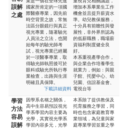
業是一個在全球先進
重視育兒相關議題，
誤解
國家所肯定的一項國
增加本系畢業生工作
際醫療專業，因先前
機會並且提升薪資水
之處
時空背景之故，常無
準。幼兒教保服務，
法區分眼鏡行與真正
十分具有前瞻性與發
視光專業，隨著驗光
展性，非外界所認為
人員法之立法，也開
的低薪職務，職場薪
始每年的驗光師考
資福利制度健全良
試，視光專業已經屬
好。
於一項醫事專業，取
本系重視產學合作，
得驗光師執照後可於
與企業合作培養學生
眼科或驗光所執行專
就業力，例如：與親
業檢查，出路與生涯
子館、托嬰中心、幼
明確且具保障。
兒園、信誼基金會、
下載詳細資料
電視台等
因學系名稱之關係，
本系除了提供教保及
學習
高中生容易預設視光
托育服務之學習，同
方法
學系學習內容主要為
時也包含家庭教育專
容易
光學，其實視光學系
業領域，為兒童與家
誤解
學習內容多元，光學
庭專業學習並重之學