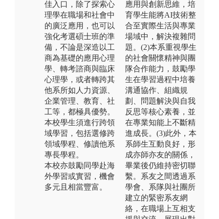
佳入口，除了探索心
應用與創新思維，培
理學在職場和社會中
育學生能將AI技術整
的廣泛應用，也可以
合至實際生活與專業
強化考選碩士班的準
場域中，解決複雜問
備，不論是深造以工
題。(2)本系重視學生
商為基礎的應用心理
的社會關懷精神與團
學、轉考諮商與臨床
隊合作能力，鼓勵學
心理學，或者轉跨其
生在學習過程中培養
他系所如人力資源、
溝通協作、組織規
企業管理、教育、社
劃、問題解決與自我
工等，都極具優勢。
反思等核心素養，並
本校學生須進行跨領
在專業知能上不斷精
域學習，包括選修跨
進成長。(3)此外，本
領域學程、修讀他系
系師生互動良好，形
專長學程。
成亦師亦友的關係，
本校亦鼓勵同學赴海
畢業後仍維持密切聯
外學習或實習，機會
繫。系友之間透過系
多元且相當豐富。
學會、系隊與社團所
建立的緊密系友網
絡，在職場上互相支