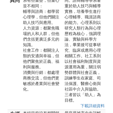
異同
系有些重疊，但重心
同。諮商輔導學系著
並不相同：
重於助人技巧與輔導
輔導與諮商：都學習
實務，培養學生進行
心理學，但他們關注
心理輔導、職涯諮商
助人技巧與應用。
的能力。心理系則以
人力資源：都聚焦職
研究人類行為與心理
場的人和人群，但他
歷程為核心，強調理
們含括更廣泛多元的
論、實驗與科學方
知識。
法，畢業後可從事研
社會工作：都關注人
究、臨床或應用心理
類的安適與幸福，但
相關工作。社工系則
他們聚焦於正義、福
以社會福利制度與資
利與服務。
源運用為重，關注弱
消費與行銷：都處理
勢群體與社會正義，
商務交流，但他們更
訓練學生在家庭、司
敏感於產業與社會變
法保護、醫療心衛與
化。
社區中介入與協助。
三者皆以「助人」為
目標。
下載詳細資料