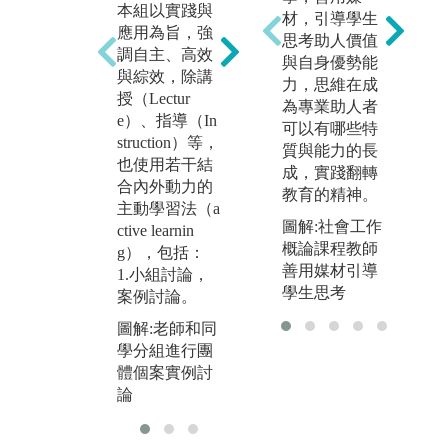
本組以實踐與
3
2.以個案研討
材，引導學生
應用為旨，強
（P
與研究（Case
思考助人價值
調自主、高效
d
Teaching）為
與自身優勢能
與綜效，除講
（P
主的教學。
力，思維在成
授（Lectur
d
為專業助人者
圖解:廖瑞銘老
e）、指導（In
習
可以有哪些特
師和同學進行
struction）等，
L
質與能力的長
小組教學及個
也使用若干結
成，實踐翻轉
圖
案討論
合內外動力的
教育的精神。
旻
主動學習法（a
學
圖解:社會工作
ctive learnin
的
概論課程教師
g），包括：
善用媒材引導
1.小組討論，
學生思考
案例討論。
圖解:老師和同
學分組進行團
體個案實例討
論