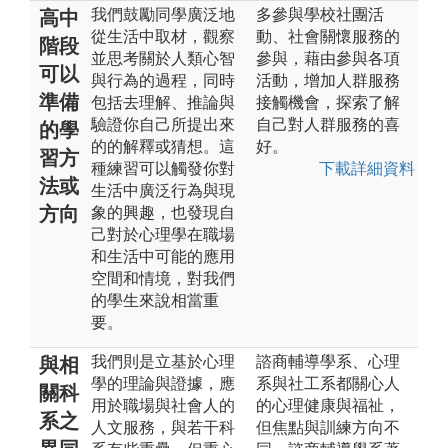
我們鼓勵同學廣泛地
多參與學校社團活
高中
從生活中取材，觀察
動、社會關懷服務的
階段
並思考關於人類心智
參與，藉由參與各項
可以
與行為的過程，同時
活動，增加人群服務
準備
包括去理解、推論與
接觸機會，探索了解
驗證你自己所提出來
自己對人群服務的喜
的學
的的解釋或猜想。這
好。
習方
種練習可以觸發你對
下載詳細資料
法或
生活中廣泛行為與現
方向
象的興趣，也發現自
己對於心理學在職場
和生活中可能的應用
空間和情境，對我們
的學生來說相當重
要。
我們則是立基於心理
諮商輔導學系、心理
與相
學的理論與證據，應
系與社工系都關心人
關科
用於職場與社會人的
的心理健康與福祉，
系之
人文服務，與若干科
但焦點與訓練方向不