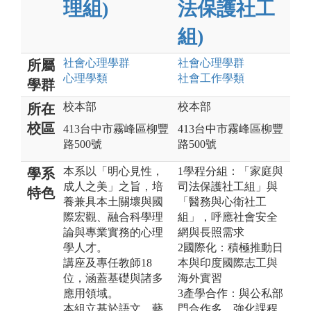
理組)
法保護社工
組)
社會心理
學群
社會心理
學群
所屬
心理
學類
社會工作
學類
學群
校本部
校本部
所在
校區
413台中市霧峰區柳豐
413台中市霧峰區柳豐
路500號
路500號
本系以「明心見性，
1學程分組：「家庭與
學系
成人之美」之旨，培
司法保護社工組」與
特色
養兼具本土關壞與國
「醫務與心衛社工
際宏觀、融合科學理
組」，呼應社會安全
論與專業實務的心理
網與長照需求
學人才。
2國際化：積極推動日
講座及專任教師18
本與印度國際志工與
位，涵蓋基礎與諸多
海外實習
應用領域。
3產學合作：與公私部
本組立基於語文、藝
門合作多，強化課程