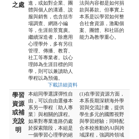
進，或如對企業、團
法與內容都是如何捐
之處
體與個人的溝通、說
款與募款。但事實上
服與銷售，也含括市
本系是以學習如何整
場調查、網路小編
合社會資源，激勵個
等，生涯前景寬廣。
案、團體、和社區的
繼續深造者，除應用
能力為教學重心。
心理學外，多有另往
管理、傳播、教育、
社工等專業者。以心
理師為生涯目標的同
學，則可以兼讀助人
學程以為預備。
下載詳細資料
本組同學選課彈性自
(1)在學習資源方面，
學習
由，可以自由選修本
本系長期深耕海外學
資源
系另一學程〔助人專
習與交流計畫，提供
或補
業〕與相關的課程。
學生多元的國際視野
充說
如果對專業進路仍處
與學習經驗；同時配
於探索階段，本組是
合本校推動的AI與跨
明
一個學習心理學的絕
域課程，強調跨領域