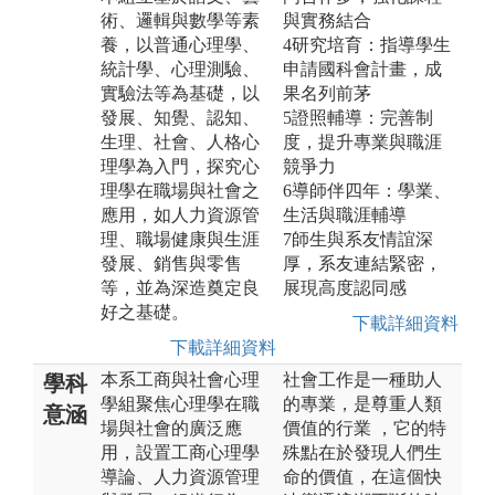
術、邏輯與數學等素
與實務結合
養，以普通心理學、
4研究培育：指導學生
統計學、心理測驗、
申請國科會計畫，成
實驗法等為基礎，以
果名列前茅
發展、知覺、認知、
5證照輔導：完善制
生理、社會、人格心
度，提升專業與職涯
理學為入門，探究心
競爭力
理學在職場與社會之
6導師伴四年：學業、
應用，如人力資源管
生活與職涯輔導
理、職場健康與生涯
7師生與系友情誼深
發展、銷售與零售
厚，系友連結緊密，
等，並為深造奠定良
展現高度認同感
好之基礎。
下載詳細資料
下載詳細資料
本系工商與社會心理
社會工作是一種助人
學科
學組聚焦心理學在職
的專業，是尊重人類
意涵
場與社會的廣泛應
價值的行業 ，它的特
用，設置工商心理學
殊點在於發現人們生
導論、人力資源管理
命的價值，在這個快