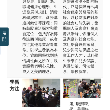
與發展、組織行為、
速變遷浪潮不斷的時
職場健康心理學、生
代，它是保障自己與
涯發展與規劃、消費
社會穩定與發展的基
科學與零售、商務溝
礎。以預防服務對象
通與銷售等課程；同
的社會功能失調，發
時鼓勵廣泛探索和重
掘個人及家庭社會資
展
新定位，包括探索轉
源及潛能，恢復個人
開
往諮商與臨床，或者
及家庭的社會功能。
跨往其他專業深造進
本組培育兼具家庭、
修。以學生發展為本
兒少與司法保護之社
位。協助同學找到熱
會工作人才，以利學
情與性向之所在，以
生未來在兒少保護、
實踐我們明心見性、
家暴防治、司法體
成人之美的理念。
系、學校就業。
學習
方法
運用翻轉教
學，善用媒