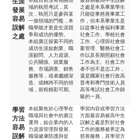
本組目前沒有相關領
最容易被高中生誤解
生涯
域的執照考試，其
之處是本系畢業學生
發展
次，執照只是參與某
只能從事慈善事業工
容易
一個領域的門檻，本
作，但本系畢業生是
誤解
職學能才更是生涯競
以從事社會福利事業
爭和成功的優勢。
社會工作、學校社會
之處
本組廣泛探索不同的
工作、心理與社會個
成功生涯如創業、職
案管理、醫務社會工
涯顧問、人力資源、
作以及長期照顧社會
公共關係、就業服
工作為主。社會工作
務、市場調查、銷售
者不但不是志工外，
服務等，或者繼續深
還是國家社會行政高
造、或轉跨不同的領
普考和專門技術人員
域，前程精彩可期。
高等考試社會工作師
級的一員。
本組聚焦於心理學在
學習內容或學習方法
學習
職場與社會中的廣泛
方面最容易被高中生
方法
運用，如企業內的人
誤解之處是對於社會
容易
力資源管理與發展、
工作的服務被界定為
誤解
職場健康防護與促
慈善服務，其學習方