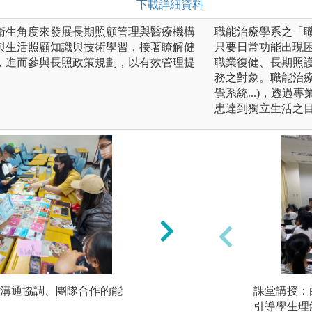
下載詳細資料
衛生角度來發展長期照顧管理與醫療機構
職能治療學系之「
與生活照顧知識與技術學習，接著瞭解健
只要日常功能出現
，進而參與長照政策規劃，以有效管理提
職業復健、長期照護
務之對象。職能治
覺系統...)，透
患達到獨立生活之
溝通協調、團隊合作的能
問題導向學習(PB
課堂講授：
分析與自我解決問
引導學生理