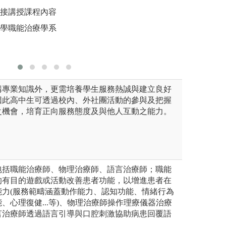
析問題解決方案
直接講授課程內容
圖解:學生實習結
圖解:一對
大學職能治療學系
版權:系上提供
版權:亞洲
構專業知識外，更需培養學生服務熱誠與建立良好
因此高中生可透過校內、外社團活動的參與及把握
之機會，培育正向服務態度及與他人互動之能力。
包括職能治療師、物理治療師、語言治療師；職能
的有目的遊戲或活動改善患者功能，以增進患者在
能力(服務範疇涵蓋動作能力、認知功能、情緒行為
、心理復健...等)、物理治療師操作理療儀器治療
言治療師透過語言引導與口腔刺激協助病患回覆語