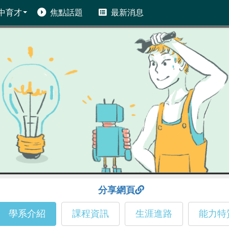
中育才
焦點話題
最新消息
分享網頁
學系介紹
課程資訊
生涯進路
能力特