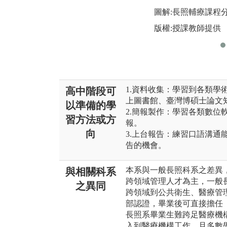
圖解:長照輔療課程
版權:授課教師提供
1.資料收集：學習到各類學術網站
高中階段可
上圖書館、臺灣博碩士論文知識
以準備的學
2.簡報製作：學習各類數位軟體如P
習方法或方
報。
向
3.上台報告：練習口語溝通
告的機會。
本系與一般長照科系之差異，
與相關科系
跨領域管理人才為主，一般
之異同
跨領域到公共衛生、醫療管理
部認證，畢業後可直接擔任「
長照系畢業生難跨足醫療機
入到醫療機構工作，且多數