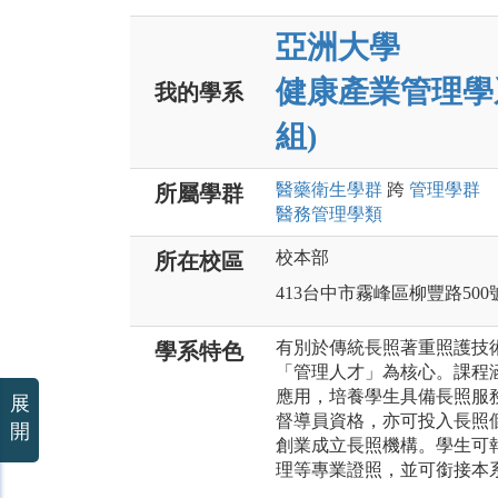
亞洲大學
健康產業管理學
我的學系
組)
醫藥衛生
學群
跨
管理
學群
所屬學群
醫務管理
學類
校本部
所在校區
413台中市霧峰區柳豐路500
有別於傳統長照著重照護技
學系特色
「管理人才」為核心。課程
應用，培養學生具備長照服
展
督導員資格，亦可投入長照
開
創業成立長照機構。學生可
理等專業證照，並可銜接本