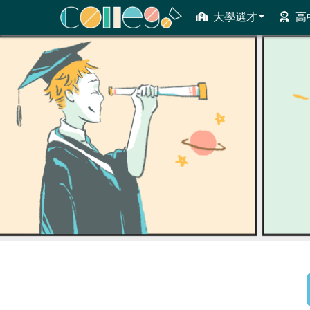
大學選才
高
ColleGo! 大學選才與高中育才輔助系統