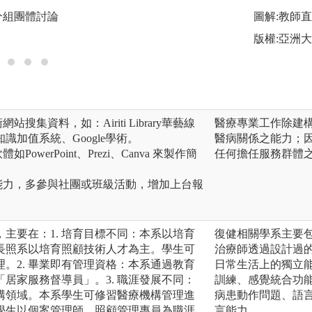
分組團體討論
圖解:分組討論分
圖解:教師
版權:授課教師提供
版權:亞洲
搜集資料，如：Airiti Library華藝線
醫療專業工作除建
加值系統、Google學術。
醫病關係之能力；
owerPoint、Prezi、Canva 來製作簡
任何擔任服務群體
能力，多參與社團或班級活動，增加上台報
主要在：1. 培育目標不同：本系以培育
復健相關學系主要
長照系以培育照顧技術人才為主。學生可
治療師透過設計過
。2. 畢業即有管理資格：本系通過教育
日常生活上的獨立
居家服務督導員」。3. 職涯發展不同：
訓練、感覺統合功能
構領域。本系學生可修習醫療機構管理進
病患動作問題、語
學生以個案管理師、照顧管理專員為職涯
言能力。