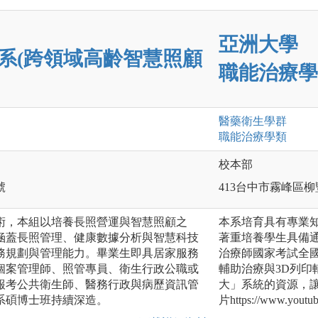
亞洲大學
系(跨領域高齡智慧照顧
職能治療學
醫藥衛生
學群
職能治療
學類
校本部
號
413台中市霧峰區柳
術，本組以培養長照營運與智慧照顧之
本系培育具有專業
涵蓋長照管理、健康數據分析與智慧科技
著重培養學生具備通
務規劃與管理能力。畢業生即具居家服務
治療師國家考試全
個案管理師、照管專員、衛生行政公職或
輔助治療與3D列
報考公共衛生師、醫務行政與病歷資訊管
大」系統的資源，
系碩博士班持續深造。
片https://www.yout