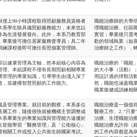
與僅上90小時課程取得照顧服務員資格者
職能治療師的大學
本系學生除具備照顧服務能力，未來也以
理職能治療、社區
作為生涯發展發向。此外，本系乃教育部
實習；畢業後只需
，畢業後可擔任居家服務督導員；具二年
歡的領域執業（如
訓練課程後即可擔任長照個案管理師。
治療師之工作），
容以健康管理為主軸，然本組核心內容為
職能治療的「職能
管理。本組課程不僅有長期照顧相關專業
的大小事（活動）
構管理的專業知識，引導學生由淺入深了
用設計過的球類活動
值，並建構智慧照顧的工作能力。
然，職能也涵蓋職
職業復健或訓練相
識及管理專業。就目前的觀察，本系多位
職能治療是一個值得
基層工作，隨後很快就被機構主管調整成
醫療工作、2. “
本系畢業生的專業知識與管理能力遠優於
治療、生理職能治療
生皆能學習「醫務管理」及「公衛核心」
職能治療允許你（妳
理相關工作或投入公共衛生師國家考試。
的工作內容都是為病