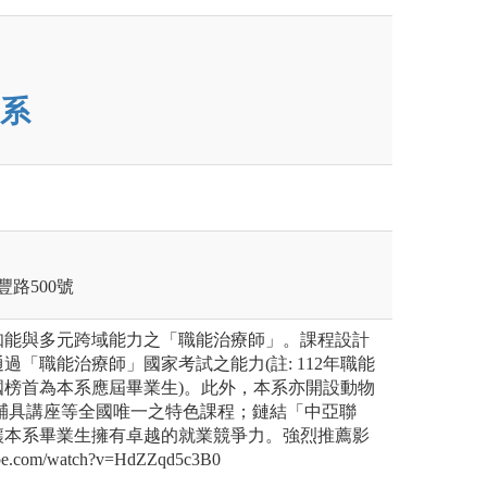
系
豐路500號
知能與多元跨域能力之「職能治療師」。課程設計
過「職能治療師」國家考試之能力(註: 112年職能
國榜首為本系應屆畢業生)。此外，本系亦開設動物
印輔具講座等全國唯一之特色課程；鏈結「中亞聯
讓本系畢業生擁有卓越的就業競爭力。強烈推薦影
ube.com/watch?v=HdZZqd5c3B0