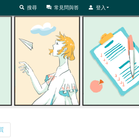
搜尋
常見問與答
登入
質