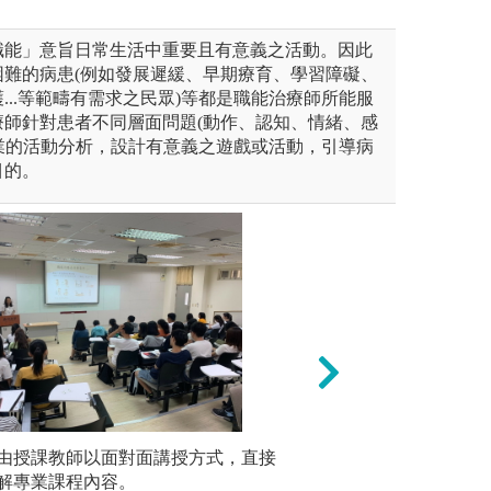
職能」意旨日常生活中重要且有意義之活動。因此
困難的病患(例如發展遲緩、早期療育、學習障礙、
...等範疇有需求之民眾)等都是職能治療師所能服
療師針對患者不同層面問題(動作、認知、情緒、感
過專業的活動分析，設計有意義之遊戲或活動，引導病
目的。
L)：以實務個案為例，培養學生
由授課教師以面對面講授方式，直接
個案發表：培養學
臨床見習
題的能力。
解專業課程內容。
能力。
容。