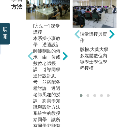
方法
[方法一] 課堂
展
講授
[
課堂講授與實
[方法二] 技巧
開
本系採小班教
體
作
練習
學，透過設計
各
有實戰經驗的
版權:大葉大學
師徒制度的傳
能
老師搭配本系
多媒體數位內
承，由一位或
驗
所提供一流設
容學士學位學
數位老師授
程
備，在老師示
程授權
課，引導同學
過
範之後，同學
進行設計思
驗
可以在老師協
考，並搭配各
質
助下立即練
種討論；透過
同
習，獲得各種
老師風趣的授
設
設計技巧。不
課，將美學知
受
論是立體的產
識與設計方法
影
品建模、3D造
系統性的教授
配
型與影片剪
給同學，讓所
型
輯，都可以獲
有同學都能有
際