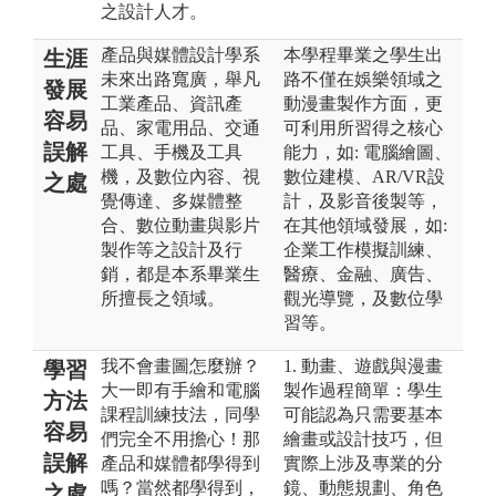
之設計人才。
產品與媒體設計學系
本學程畢業之學生出
生涯
未來出路寬廣，舉凡
路不僅在娛樂領域之
發展
工業產品、資訊產
動漫畫製作方面，更
容易
品、家電用品、交通
可利用所習得之核心
誤解
工具、手機及工具
能力，如: 電腦繪圖、
機，及數位內容、視
數位建模、AR/VR設
之處
覺傳達、多媒體整
計，及影音後製等，
合、數位動畫與影片
在其他領域發展，如:
製作等之設計及行
企業工作模擬訓練、
銷，都是本系畢業生
醫療、金融、廣告、
所擅長之領域。
觀光導覽，及數位學
習等。
我不會畫圖怎麼辦？
1. 動畫、遊戲與漫畫
學習
大一即有手繪和電腦
製作過程簡單：學生
方法
課程訓練技法，同學
可能認為只需要基本
容易
們完全不用擔心！那
繪畫或設計技巧，但
誤解
產品和媒體都學得到
實際上涉及專業的分
嗎？當然都學得到，
鏡、動態規劃、角色
之處