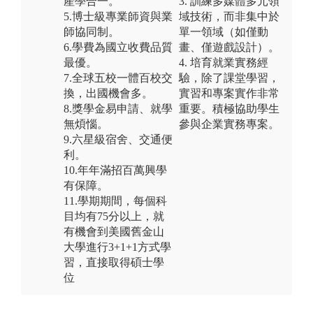
產學合一。
3. 訓練多媒體多元領
5.博士級專業師資與業
域技術，而非集中於
師協同制。
單一領域（如僅動
6.學費為國立收費品質
畫、僅遊戲設計）。
最優。
4. 培育就業實務經
7.全球五校一體百校交
驗，除了課堂學習，
換，出國機會多。
實習和專案實作非常
8.獎學金易申請、就學
重要。積極協助學生
無煩惱。
參與企業實務專案。
9.六星級宿舍、交通便
利。
10.年年滿招百萬興學
有保障。
11.學期期間，每個科
目均有75分以上，就
有機會到美國舊金山
大學進行3+1+1方式學
習，直接取得碩士學
位