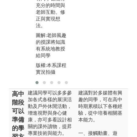
得充分演練指
充分的時間與
貴
導。
老師互動、修
圖解:老師示範
正與實現想
圖
各種設計技巧
法。
操
並協助同學練
圖解:老師風趣
材
習
的授課將知識
感
版權:本系課程
有系統地教授
版
實況拍攝
給同學
實
版權:本系課程
實況拍攝
建議同學可以多多參
建議對於多媒體有興
高中
加各式各樣的展演活
趣的同學，可在高中
階段
動及戶外休閒活動，
時期累積以下各種經
可以
增進視野與身心健
驗，從中培養相關基
準備
康，亦可多看設計相
本能力。
關的課外讀物，提昇
的學
專業技術與能力。
一、接觸動畫、遊
習方