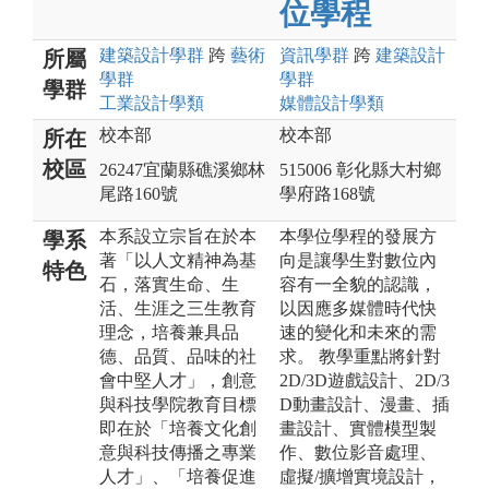
位學程
建築設計
學群
跨
藝術
資訊
學群
跨
建築設計
所屬
學群
學群
學群
工業設計
學類
媒體設計
學類
校本部
校本部
所在
校區
26247宜蘭縣礁溪鄉林
515006 彰化縣大村鄉
尾路160號
學府路168號
本系設立宗旨在於本
本學位學程的發展方
學系
著「以人文精神為基
向是讓學生對數位內
特色
石，落實生命、生
容有一全貌的認識，
活、生涯之三生教育
以因應多媒體時代快
理念，培養兼具品
速的變化和未來的需
德、品質、品味的社
求。 教學重點將針對
會中堅人才」，創意
2D/3D遊戲設計、2D/3
與科技學院教育目標
D動畫設計、漫畫、插
即在於「培養文化創
畫設計、實體模型製
意與科技傳播之專業
作、數位影音處理、
人才」、「培養促進
虛擬/擴增實境設計，