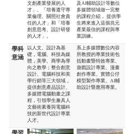
文創產業發展的人
及AI輔助設計等數位
才」、「培養遵守專
多媒體領域做一完整
業倫理、關照社會責
的課程介紹， 提供學
任的人才」和「培養
生將來進入這個兆元
創意思考、設計研發
產業最佳的課程與專
的人才」。
業訓練。
以人文、設計為基
系上多媒體數位內容
學科
礎，電腦、科技為媒
所教授的專業技術包
意涵
體，美學、商學為導
括動畫暨特效專業、
向之教學；整合創意
遊戲設計專業、漫畫
設計、電腦科技和美
創作專業、實體公仔
學行銷等三大領域，
模型製作專業、AI輔
提供創意產品設計、
助設計暨應用專業。
多媒體電腦動畫之課
程，引領學生兼具人
文藝術素養與電腦科
技的新世代設計專業
人才。
學習