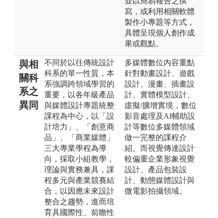
並以簡易報告之撰
寫，或利用相關軟體
製作小專題等方式，
具體呈現個人創作成
果或觀點。
不同於以往傳統設計
多媒體數位內容重點
與相
科系的單一性質，本
針對動畫設計、遊戲
關科
系強調跨領域學習的
設計、漫畫、插畫設
系之
重要，以各年級產品
計、實體模型設計、
異同
與媒體設計專題統整
虛擬/擴增實境，數位
課程為中心，以「設
影音處理及AI輔助設
計培力」、「創意商
計等數位多媒體領域
品」、「商業媒體」
做一完整的課程介
三大專業學程為導
紹。而視覺傳達設計
向，採取小組教學，
較偏重企業形象視覺
理論與實務兼具，課
設計、產品包裝設
程多元與產業競賽結
計、動態媒體設計與
合，以因應未來設計
微電影拍攝領域。
整合之趨勢，進而培
育具國際性、前瞻性