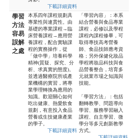
下載詳細資料
本系四年課程規劃具
「學習內容」：本系
學習
專業性與連貫性。由
結合營養與食品專業
方法
基礎的專業課程→臨
課程，必修以及學程
容易
床營養課程→應用營
課程內課程修畢，可
誤解
養課程，配合實驗課
取得專技高考營養
程的實務操作，從
師、食品技師應考資
之處
「做中學」培養科學
格；另外保健化妝品
精神(質疑、探究、分
學程將妝品科技與食
析、求真實的態度)。
品營養整合，培育多
並透過醫療院所或產
元就業市場之知識與
業機構的實習，將專
技能。
業學理轉換為應用的
知識。歡迎關心如何
「學習方法」：包括
吃出健康、熱愛飲食
翻轉教學、問題導向
規劃，有意投入食品
學習、服務學習融入
營養或生技健康產業
課程、自主學習、微
的學子。
學分等多元創新教學
下載詳細資料
方式。
下載詳細資料