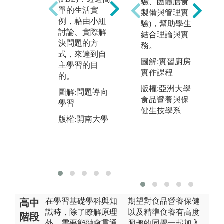
驗、團體膳食
識
單的生活實
製備與管理實
床
例，藉由小組
驗)，幫助學生
考
討論、實際解
結合理論與實
推理論證與小
發
決問題的方
務。
組討論：邏輯
在
式，來達到自
性、有條理地
應
圖解:實習廚房
主學習的目
組織各種概
營
實作課程
的。
念、知識，分
圖
版權:亞洲大學
析問題、評估
圖解:問題導向
現
食品營養與保
論證，以進行
學習
健生技學系
正確的論述與
版
版權:開南大學
推理。
圖解:推理論證
版權:開南大學
在學習基礎學科與知
期望對食品營養保健
高中
識時，除了瞭解原理
以及精準食養有高度
階段
外，需要能融會貫通
興趣的同學一起加入