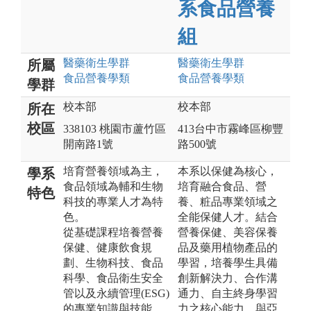
系食品營養
組
醫藥衛生
學群
醫藥衛生
學群
所屬
食品營養
學類
食品營養
學類
學群
校本部
校本部
所在
校區
338103 桃園市蘆竹區
413台中市霧峰區柳豐
開南路1號
路500號
培育營養領域為主，
本系以保健為核心，
學系
食品領域為輔和生物
培育融合食品、營
特色
科技的專業人才為特
養、粧品專業領域之
色。
全能保健人才。結合
從基礎課程培養營養
營養保健、美容保養
保健、健康飲食規
品及藥用植物產品的
劃、生物科技、食品
學習，培養學生具備
科學、食品衛生安全
創新解決力、合作溝
管以及永續管理(ESG)
通力、自主終身學習
的專業知識與技能，
力之核心能力。與亞