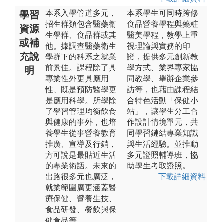
本系入學管道多元，
本系學生可同時跨修
學習
招生群類包含醫藥衛
食品營養學程與藥粧
資源
生學群、食品群或其
醫美學程，教學上重
或補
他。據調查醫藥衛生
視理論與實務的印
充說
學群下的科系之就業
證，提供多元創新教
前景佳。課程除了具
學方式、業界專家協
明
專業性外更具應用
同教學、舉辦企業參
性、既是預防醫學更
訪等，也藉由課程結
是應用科學。所學除
合特色活動「保健小
了學習管理均衡飲食
站」，讓學生分工合
與健康的事外，也培
作設計情境單元，共
養學生從事營養教育
同學習鏈結專業知識
推廣、宣導及行銷，
與生活經驗。並推動
方可說是最貼近生活
多元證照輔導班，協
的專業術語。未來的
助學生考取證照。
出路很多元也廣泛，
下載詳細資料
就業範圍廣更涵蓋醫
療保健、營養生技、
食品研發、餐飲與保
健食品等。