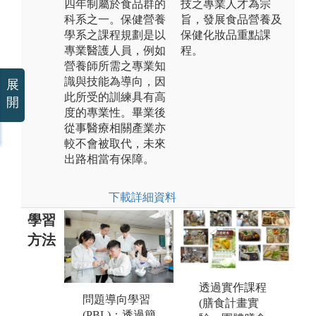
四年制屬於食品群的
技之專業人才為宗
科系之一。保健營養
旨，發展食品營養及
學系之課程規劃是以
保健化妝品重點課
專業醫護人員，例如
程。
營養師所需之專業知
識與技能為導向，因
展
此所受的訓練具有高
開
度的專業性。畢業後
從事醫療相關產業亦
較不會被取代，未來
出路相當有保障。
下載詳細資料
學習
方法
透過實作課程
問題導向學習
(膳食計畫實
將
(PBL)：透過簡