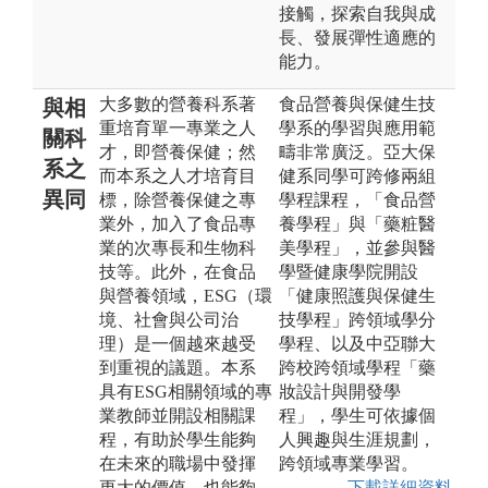
接觸，探索自我與成
長、發展彈性適應的
能力。
大多數的營養科系著
食品營養與保健生技
與相
重培育單一專業之人
學系的學習與應用範
關科
才，即營養保健；然
疇非常廣泛。亞大保
系之
而本系之人才培育目
健系同學可跨修兩組
異同
標，除營養保健之專
學程課程，「食品營
業外，加入了食品專
養學程」與「藥粧醫
業的次專長和生物科
美學程」，並參與醫
技等。此外，在食品
學暨健康學院開設
與營養領域，ESG（環
「健康照護與保健生
境、社會與公司治
技學程」跨領域學分
理）是一個越來越受
學程、以及中亞聯大
到重視的議題。本系
跨校跨領域學程「藥
具有ESG相關領域的專
妝設計與開發學
業教師並開設相關課
程」，學生可依據個
程，有助於學生能夠
人興趣與生涯規劃，
在未來的職場中發揮
跨領域專業學習。
更大的價值，也能夠
下載詳細資料