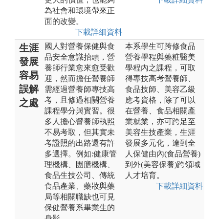
為社會和環境帶來正
面的改變。
下載詳細資料
國人對營養保健與食
本系學生可跨修食品
生涯
品安全意識抬頭，營
營養學程與藥粧醫美
發展
養師行業愈來愈受歡
學程內之課程，可取
容易
迎，然而擔任營養師
得專技高考營養師、
誤解
需經過營養師專技高
食品技師、美容乙級
考，且修過相關營養
應考資格，除了可以
之處
課程學分與實習。很
在營養、食品相關產
多人擔心營養師執照
業就業，亦可跨足至
不易考取，但其實未
美容生技產業，生涯
考證照的出路還有許
發展多元化，達到全
多選擇。例如:健康管
人保健由內(食品營養)
理機構、團膳機構、
到外(美容保養)跨領域
食品生技公司、傳統
人才培育。
食品產業、藥妝與藥
下載詳細資料
局等相關職缺也可見
保健營養系畢業生的
身影。