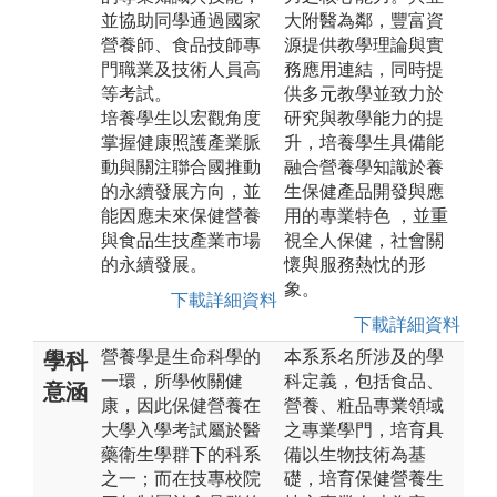
並協助同學通過國家
大附醫為鄰，豐富資
營養師、食品技師專
源提供教學理論與實
門職業及技術人員高
務應用連結，同時提
等考試。
供多元教學並致力於
培養學生以宏觀角度
研究與教學能力的提
掌握健康照護產業脈
升，培養學生具備能
動與關注聯合國推動
融合營養學知識於養
的永續發展方向，並
生保健產品開發與應
能因應未來保健營養
用的專業特色 ，並重
與食品生技產業市場
視全人保健，社會關
的永續發展。
懷與服務熱忱的形
象。
下載詳細資料
下載詳細資料
營養學是生命科學的
本系系名所涉及的學
學科
一環，所學攸關健
科定義，包括食品、
意涵
康，因此保健營養在
營養、粧品專業領域
大學入學考試屬於醫
之專業學門，培育具
藥衛生學群下的科系
備以生物技術為基
之一；而在技專校院
礎，培育保健營養生