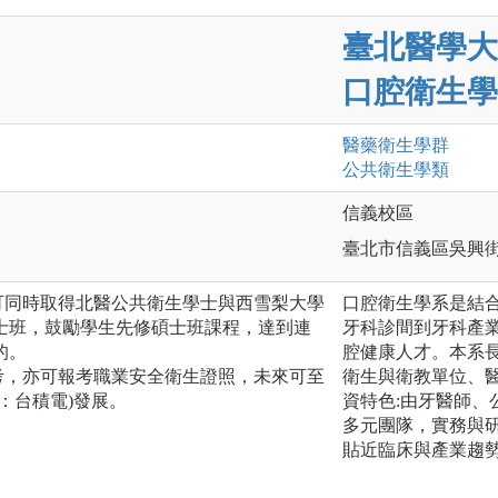
臺北醫學大
口腔衛生學
醫藥衛生
學群
公共衛生
學類
信義校區
臺北市信義區吳興街
可同時取得北醫公共衛生學士與西雪梨大學
口腔衛生學系是結合「
士班，鼓勵學生先修碩士班課程，達到連
牙科診間到牙科產
的。
腔健康人才。本系
考，亦可報考職業安全衛生證照，未來可至
衛生與衛教單位、
：台積電)發展。
資特色:由牙醫師
多元團隊，實務與
貼近臨床與產業趨