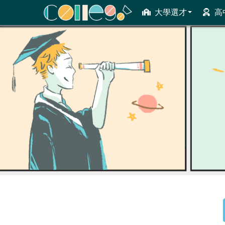
大學選才
高
ColleGo! 大學選才與高中育才輔助系統