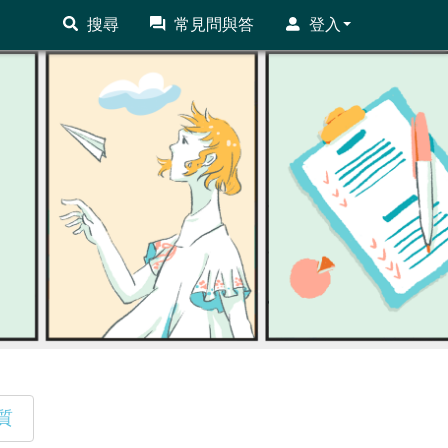
搜尋
常見問與答
登入
質