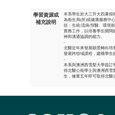
本系學生於大三升大四暑假
學習資源或
為衛生局(所)或健康服務中心
補充說明
括：生統/流病/預醫、環境衛
實務工作，以培養學生開闊
神和溝通協調的能力。
-
北醫近年來發展願景轉向培
發展跨領域課程，建構學生
-
本系與澳洲西雪梨大學簽訂
得北醫公衛學士與澳洲西雪
生，修業五年即可取得北醫