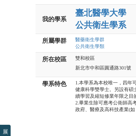
臺北醫學大學
我的學系
公共衛生學系
醫藥衛生
學群
所屬學群
公共衛生
學類
雙和校區
所在校區
新北市中和區圓通路301號
1.本學系為本校唯一，四年
學系特色
健康科學雙學士。另設有碩
續學習及縮短修業年限之目
2.畢業生除可應考公衛師高
政府、醫療及高科技產業(如
展