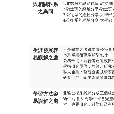
1.北醫教授說給你聽-教授 胡景堯 http
與相關科系
2.碩士班的經驗分享-碩士班 楊翰 ht
之異同
3.公衛系的經驗分享-大學部 艾金恩 h
4.公衛系的經驗分享-大學部 黃至伶 h
不是畢業之後都要做公務員
生涯發展容
本系畢業後職場類型包括：
易誤解之處
公務部門：高普考通過或衛
學術研究單位：教師、研究
私人企業：醫院企畫及勞安
研發部門、企業永續發展部
北醫公衛系雖然分成三個組
學習方法容
衛生)，但所有學生都會完
易誤解之處
程、專題研究，針對自己有