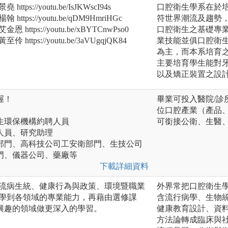
s://youtu.be/IsJKWscI94s
口腔衛生學系在於
tps://youtu.be/qDM9HmriHGc
符世界潮流及趨勢
ttps://youtu.be/xBYTCnwPso0
口腔衛生之基礎專
ttps://youtu.be/3aVUgqjQK84
業技能並俱口腔衛
為主，而本系培育
主要培育學生能對
以及矯正裝置之設
喔！
畢業可投入醫院/
位口腔產業（產品
生環保機構約聘人員
可銜接公衛、生醫
人員、研究助理
部門、高科技公司工安衛部門、生技公司
門、儀器公司、藥廠等
下載詳細資料
(流病生統、健康行為與政策、環境暨職業
外界常把口腔衛生
整學到各領域的專業能力，再藉由選修課
含流行病學、生物統
興趣的領域做更深入的學習。
健康教育設計、資料
方法論轉成臨床與