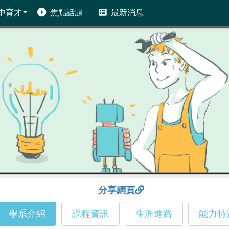
中育才
焦點話題
最新消息
分享網頁
學系介紹
課程資訊
生涯進路
能力特