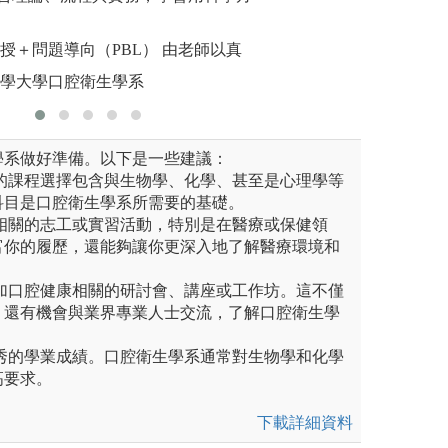
談及口腔
講授＋問題導向（PBL） 由老師以真
圖解:臨
醫學大學口腔衛生學系
版權:臺北
學系做好準備。以下是一些建議：
你的課程選擇包含與生物學、化學、甚至是心理學等
科目是口腔衛生學系所需要的基礎。
與相關的志工或實習活動，特別是在醫療或保健領
富你的履歷，還能夠讓你更深入地了解醫療環境和
參加口腔健康相關的研討會、講座或工作坊。這不僅
，還有機會與業界專業人士交流，了解口腔衛生學
優秀的學業成績。口腔衛生學系通常對生物學和化學
高要求。
下載詳細資料