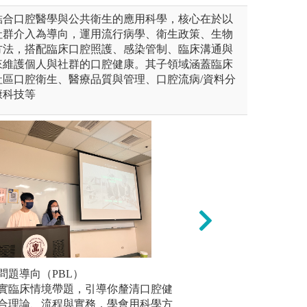
結合口腔醫學與公共衛生的應用科學，核心在於以
社群介入為導向，運用流行病學、衛生政策、生物
方法，搭配臨床口腔照護、感染管制、臨床溝通與
來維護個人與社群的口腔健康。其子領域涵蓋臨床
社區口腔衛生、醫療品質與管理、口腔流病/資料分
康科技等
問題導向（PBL）
培養環境汙染物微
本學系將
實臨床情境帶題，引導你釐清口腔健
床技能(O
合理論、流程與實務，學會用科學方
式評估臨