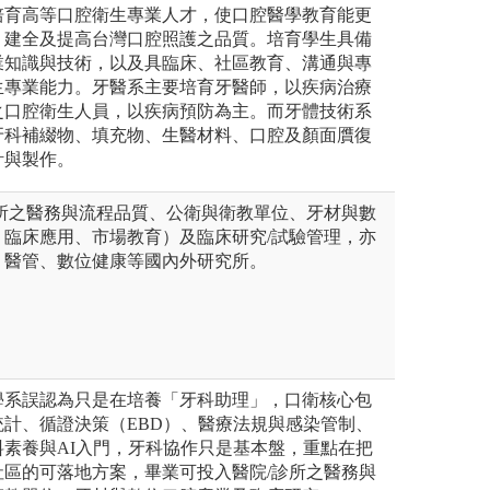
培育高等口腔衛生專業人才，使口腔醫學教育能更
，建全及提高台灣口腔照護之品質。培育學生具備
業知識與技術，以及具臨床、社區教育、溝通與專
生專業能力。牙醫系主要培育牙醫師，以疾病治療
之口腔衛生人員，以疾病預防為主。而牙體技術系
牙科補綴物、填充物、生醫材料、口腔及顏面贋復
計與製作。
診所之醫務與流程品質、公衛與衛教單位、牙材與數
、臨床應用、市場教育）及臨床研究/試驗管理，亦
、醫管、數位健康等國內外研究所。
學系誤認為只是在培養「牙科助理」，口衛核心包
計、循證決策（EBD）、醫療法規與感染管制、
素養與AI入門，牙科協作只是基本盤，重點在把
社區的可落地方案，畢業可投入醫院/診所之醫務與