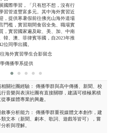
」、「數位敘事」、「數位內
展國際學習，「只有想不想，沒有行
踐」課程，結合學
本系為實作
圖文編輯」、「劇本寫作」、
學習管道豐富多元。其中海外實習近
帶領學生走入鄉村
4K 三機
「網路頻道製作與經營」、
迎，提供寒暑假前往佛光山海外道場
學、學中做」的學
蹤系統、
美編實務」等數位影音製作專
言門檻，實習期間食宿全免、職場實
戶，為有機小農、
平台、設
習、實習課程，訓練學生達到
質，實習國家遍及歐、美、加、中南
片。
提供本系
、韓、澳、菲律賓等國，自2023年推
系小班精
42位同學出國。
所資源。
5前往海外實習學生合影留念
圖解:影棚
大學傳播學系提供
版權:佛光
演相關社團經驗： 傳播學群與高中傳播、新聞、校
流行音樂與表演社團有直接關聯，建議可積極累積
立從事媒體專業的興趣。
與敘事分析能力： 傳播學群重視媒體文本創作，建
各類文本（新聞、劇本、歌詞、遊戲等皆可），嘗
行分析與理解。