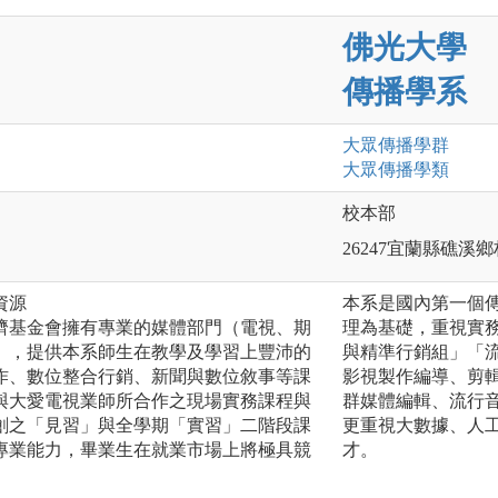
佛光大學
傳播學系
大眾傳播
學群
大眾傳播
學類
校本部
26247宜蘭縣礁溪鄉
資源
本系是國內第一個
濟基金會擁有專業的媒體部門（電視、期
理為基礎，重視實
），提供本系師生在教學及學習上豐沛的
與精準行銷組」「
作、數位整合行銷、新聞與數位敘事等課
影視製作編導、剪
與大愛電視業師所合作之現場實務課程與
群媒體編輯、流行
創之「見習」與全學期「實習」二階段課
更重視大數據、人
專業能力，畢業生在就業市場上將極具競
才。