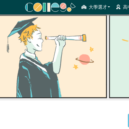
大學選才
高
ColleGo! 大學選才與高中育才輔助系統