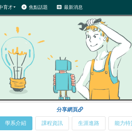
中育才
焦點話題
最新消息
分享網頁
學系介紹
課程資訊
生涯進路
能力特