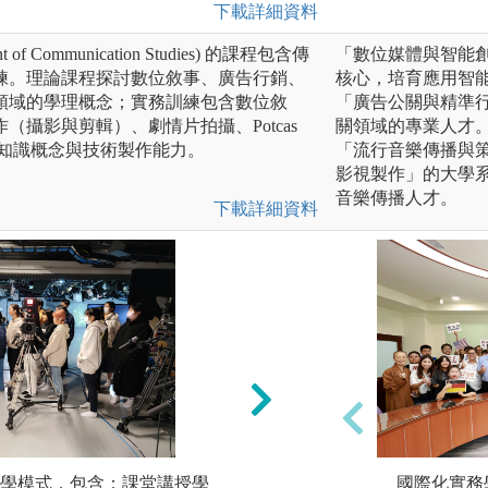
下載詳細資料
f Communication Studies) 的課程包含傳
「數位媒體與智能
練。理論課程探討數位敘事、廣告行銷、
核心，培育應用智
領域的學理概念；實務訓練包含數位敘
「廣告公關與精準
（攝影與剪輯）、劇情片拍攝、Potcas
關領域的專業人才
務知識概念與技術製作能力。
「流行音樂傳播與
影視製作」的大學
音樂傳播人才。
下載詳細資料
學模式，包含：課堂講授學
數位影音製作業師
國際化實務