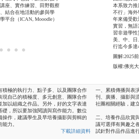
講座、實作練習、田野觀察
設「數位影音製作
本系致力推
、結合在地活動的參與學
容製作實務」、「
不行」海外
台（ICAN, Mooodle）
「劇情片製作」、
年來備受歡
「網頁設計與數位
實習，無語
業課程，再佐以見
習非遊學性
業界專業能力。
美、中、日
行迄今多達
圖解:202
版權:佛光
有積極的執行力、點子多、以及團隊合作
一、累積傳播與表
表現自己的積極度、多元創意、團隊合作
刊、廣播、攝影與
並加以組織之作品。另外，好的文字表達
社團相關經驗，建
基礎，所以要加強閱讀與寫作能力。數位
備操作，建議學生及早培養攝影與剪輯的
二、培養作品欣賞
術能力。
議可選擇有興趣之
下載詳細資料
試針對作品作品進