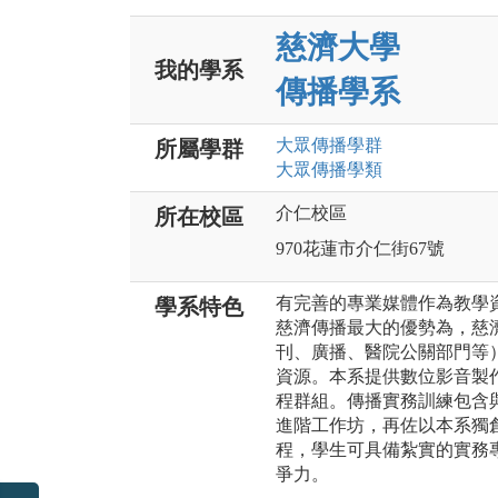
慈濟大學
我的學系
傳播學系
大眾傳播
學群
所屬學群
大眾傳播
學類
介仁校區
所在校區
970花蓮市介仁街67號
有完善的專業媒體作為教學
學系特色
慈濟傳播最大的優勢為，慈
刊、廣播、醫院公關部門等
資源。本系提供數位影音製
程群組。傳播實務訓練包含
進階工作坊，再佐以本系獨
程，學生可具備紮實的實務
爭力。