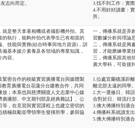
校友志向而定。
3.找不到工作：實
4.不用好好讀書：
所。
，就是整天拿著相機或者攝影機外拍。其
一，傳播系就是弄
畫的執行，能夠外拍代表學生已有相當的
習數據分析與理論
、技能與實務(結合時事與地方資源)，訓
二，傳播系就是興
具備基本媒介素養及各領域的專業知識，
習，才能磨練專業
介內容。
三，傳播系跟其他
廣大學科，可銜接
及緊密合作的校級實習廣播電台與媒體製
1.位處宜蘭礁溪距
並與教育廣播電台花蓮分台建教合作，共同
離北部太遠的同學
播放；本系也與慈濟關渡人文志業中心媒
2.大一選修日、韓
濟廣播部、中文期刊部及經典雜誌】、公
合對於日、韓流行
司等，在見習與實習課程上也建立密切的
3.佛大傳播特別適
也積極鼓勵並帶領學生發揮所學，參與協
4.傳播科系就讀支
5.佛大傳播特別適