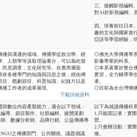
三、接觸影視編輯、
對AI於影視編輯、
四、培養前往日本
趣的文化與國家進
亞語等學習經驗，
傳播與溝通的場域。傳播學從政治學、經
◎佛光大學傳播學
學、人類學等汲取理論養分，可以藉此發
影像專業的科系。
、民意調查，文化研究等。在應用層面
◎本系著重於整合
吸收各種學門的知識與訊息之後，經由傳
實習，全力輔導學
節目、戲劇節目、科普知識、紀錄片以及
者。
傳播工作者的成果展現。
◎目前為全台灣傳
下載詳細資料
體與數位內容產製能力，適合以下領域：
以下為就讀傳播科
視編導、節目製作、社群編輯、媒體策劃
1.只能當記者：實
事師、數據分析師、品牌行銷、公益傳播專
營。
2.只會辦活動：實
及NGO之傳播部門、公共關係、議題倡議
做。