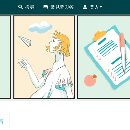
搜尋
常見問與答
登入
質