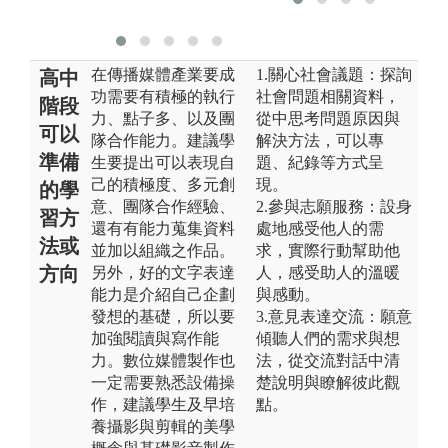
業能力。
在傳播媒體產業要成
1.關心社會議題：探詢
高中
功需要有積極的執行
社會問題相關資料，
階段
力、點子多、以及團
從中思考問題原因與
可以
隊合作能力。建議學
解決方法，可以專
準備
生要提出可以表現自
題、紀錄等方式呈
己的積極度、多元創
現。
的學
意、團隊合作經驗、
2.參與志願服務：設身
習方
還有有能力蒐集資料
處地感受他人的需
法或
並加以組織之作品。
求，實際行動幫助他
方向
另外，好的文字表達
人，感受助人的溫暖
能力是介紹自己企劃
與感動。
發想的基礎，所以要
3.意見表達交流：願意
加強閱讀與寫作能
傾聽人們的需求與想
力。數位媒體製作也
法，從交流對話中清
一定需要熟悉設備操
楚說明與瞭解彼此觀
作，建議學生及早培
點。
養攝影與剪輯的美學