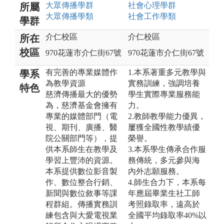
大眾傳播
學群
社會心理
學群
所屬
大眾傳播
學類
社會工作
學類
學群
介仁校區
介仁校區
所在
校區
970花蓮市介仁街67號
970花蓮市介仁街67號
有完善的專業媒體作
1.本系著重多元教學與
學系
為教學資源
實務訓練，強調培養
特色
慈濟傳播最大的優勢
學生實際專業服務能
為，慈濟基金會擁有
力。
專業的媒體部門（電
2.教師教學能力優異，
視、期刊、廣播、醫
屢獲全國性教學績優
院公關部門等），提
榮譽。
供本系師生在教學及
3.本系學生傳承合作服
學習上豐沛的資源。
務傳統，多元參與海
本系提供數位影音製
內外志願服務。
作、數位整合行銷、
4.師生合力下，本系每
新聞與數位敘事等課
年應屆畢業生社工師
程群組。傳播實務訓
考照錄取率，遠高於
練包含與大愛電視業
全國平均錄取率40%以