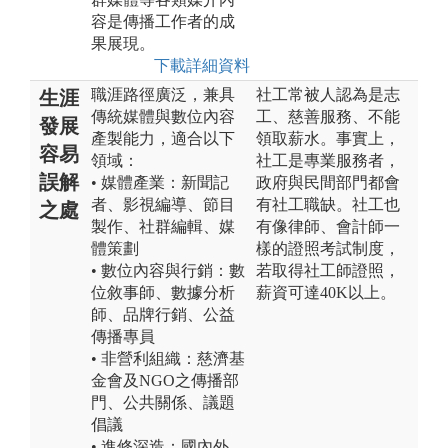
容是傳播工作者的成
果展現。
下載詳細資料
職涯路徑廣泛，兼具
社工常被人認為是志
生涯
傳統媒體與數位內容
工、慈善服務、不能
發展
產製能力，適合以下
領取薪水。事實上，
容易
領域：
社工是專業服務者，
誤解
• 媒體產業：新聞記
政府與民間部門都會
者、影視編導、節目
有社工職缺。社工也
之處
製作、社群編輯、媒
有像律師、會計師一
體策劃
樣的證照考試制度，
• 數位內容與行銷：數
若取得社工師證照，
位敘事師、數據分析
薪資可達40K以上。
師、品牌行銷、公益
傳播專員
• 非營利組織：慈濟基
金會及NGO之傳播部
門、公共關係、議題
倡議
• 進修深造：國內外