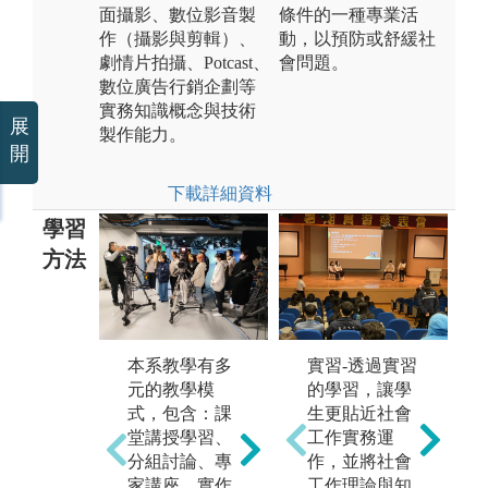
面攝影、數位影音製
條件的一種專業活
作（攝影與剪輯）、
動，以預防或舒緩社
劇情片拍攝、Potcast、
會問題。
數位廣告行銷企劃等
實務知識概念與技術
展
製作能力。
開
下載詳細資料
學習
方法
在
本系教學有多
實習-透過實習
方
元的教學模
的學習，讓學
「
式，包含：課
生更貼近社會
行
堂講授學習、
工作實務運
數位影音製作
程
分組討論、專
作，並將社會
業師課群：大
U
家講座、實作
工作理論與知