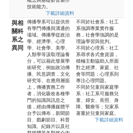
概念與基礎影音製作
技術能力。
下載詳細資料
傳播學系可以提供所
不同於社會系：社工
與相
有學門傳播與溝通的
系強調專業實作服
關科
場域。傳播學從政治
務，社會學強調的是
系之
學、經濟學、心理
理論學習與批判。
異同
學、社會學、美學、
不同於心理系：社工
人類學等汲取理論養
系尋求各式會資源，
分，可以藉此發展學
積極主動協助人所面
術研究，例如政治傳
對之經濟、家庭、社
播、民意調查，文化
會等問題；心理系則
研究等。在應用層面
專注心理問題。
上，傳播實務工作
不同於兒童與家庭學
者，消化吸收各種學
系：社工系可服務兒
門的知識與訊息之
童、婦女、長照、身
後，經由傳播媒體平
障、醫療等；兒家系
台予以傳布，新聞節
著重於兒童與家庭。
目、戲劇節目、科普
下載詳細資料
知識、紀錄片以及社
群媒體等各類媒介內