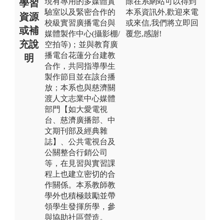
現有專用的多媒體實
除在系網站可以得到
學習
驗室以及緊密合作的
本系資訊外,歡迎來電
資源
校級實習廣播電台與
或來信,我們將立即回
或補
媒體製作中心(攝影棚/
覆您,感謝!
充說
空拍等)；並與教育廣
播電台花蓮分台建教
明
合作，共同指導學生
製作節目並在該台播
放；本系也與慈濟關
渡人文志業中心媒體
部門【如大愛電視
台、慈濟廣播部、中
文期刊部及經典雜
誌】、公共電視台及
公關整合行銷公司
等，在見習與實習課
程上也建立密切的合
作關係。本系教師教
學外也積極鼓勵並帶
領學生發揮所學，參
與協助社區營造。