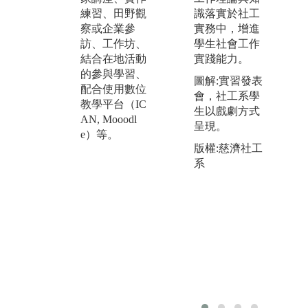
愛台專業業師
責
練習、田野觀
識落實於社工
課群開設「數
領
察或企業參
實務中，增進
位影音製
村
訪、工作坊、
學生社會工作
作」、「數位
部
結合在地活動
實踐能力。
敘事」、「數
中
的參與學習、
圖解:實習發表
位內容製作實
做
配合使用數位
會，社工系學
務」、「圖文
式
教學平台（IC
生以戲劇方式
編輯」、「劇
業
AN, Mooodl
呈現。
本寫作」、
為
e）等。
「劇情片製
版權:慈濟社工
部
作」、「網路
系
等
頻道製作與經
片
營」、「網頁
設計與數位美
編實務」等數
位影音製作專
業課程，再佐
以見習、實習
課程，訓練學
生達到業界專