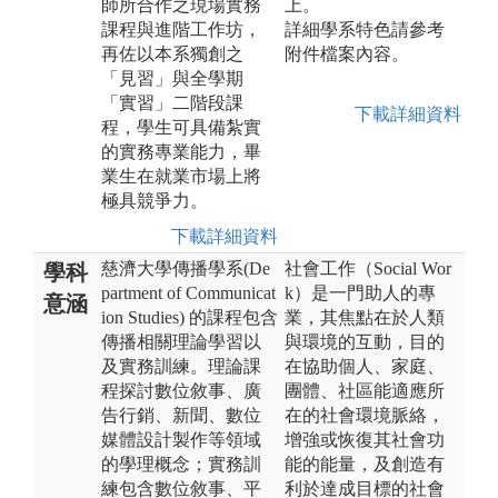
師所合作之現場實務
上。
課程與進階工作坊，
詳細學系特色請參考
再佐以本系獨創之
附件檔案內容。
「見習」與全學期
「實習」二階段課
下載詳細資料
程，學生可具備紮實
的實務專業能力，畢
業生在就業市場上將
極具競爭力。
下載詳細資料
慈濟大學傳播學系(De
社會工作（Social Wor
學科
partment of Communicat
k）是一門助人的專
意涵
ion Studies) 的課程包含
業，其焦點在於人類
傳播相關理論學習以
與環境的互動，目的
及實務訓練。理論課
在協助個人、家庭、
程探討數位敘事、廣
團體、社區能適應所
告行銷、新聞、數位
在的社會環境脈絡，
媒體設計製作等領域
增強或恢復其社會功
的學理概念；實務訓
能的能量，及創造有
練包含數位敘事、平
利於達成目標的社會