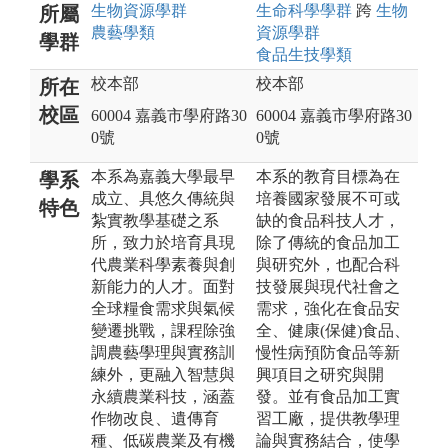
生物資源
學群
生命科學
學群
跨
生物
所屬
農藝
學類
資源
學群
學群
食品生技
學類
校本部
校本部
所在
校區
60004 嘉義市學府路30
60004 嘉義市學府路30
0號
0號
本系為嘉義大學最早
本系的教育目標為在
學系
成立、具悠久傳統與
培養國家發展不可或
特色
紮實教學基礎之系
缺的食品科技人才，
所，致力於培育具現
除了傳統的食品加工
代農業科學素養與創
與研究外，也配合科
新能力的人才。面對
技發展與現代社會之
全球糧食需求與氣候
需求，強化在食品安
變遷挑戰，課程除強
全、健康(保健)食品、
調農藝學理與實務訓
慢性病預防食品等新
練外，更融入智慧與
興項目之研究與開
永續農業科技，涵蓋
發。並有食品加工實
作物改良、遺傳育
習工廠，提供教學理
種、低碳農業及有機
論與實務結合，使學