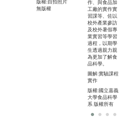
現、分析、解
版權:自拍照片
作、與食品加
學
決及檔案報告
無版權
工廠的實作實
的
的呈現。
習課等、佐以
不
校外產業參訪
圖解:學生閱讀
的
及校外暑假專
文獻後，將成
豐
業實習等學習
果整理進行專
相
過程，以期學
題報告
爭
生透過親力親
生
版權:自拍照片
為更加了解食
壁
無版權
品科學。
及
果
圖解:實驗課程
的
實作
式
版權:國立嘉義
學
大學食品科學
成
系 版權所有
業
劃
圖
進
研