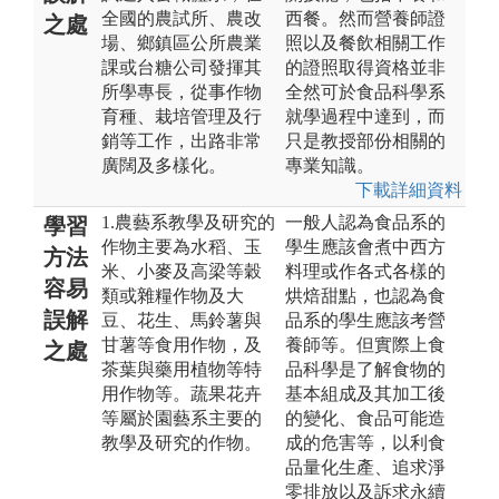
全國的農試所、農改
西餐。然而營養師證
之處
場、鄉鎮區公所農業
照以及餐飲相關工作
課或台糖公司發揮其
的證照取得資格並非
所學專長，從事作物
全然可於食品科學系
育種、栽培管理及行
就學過程中達到，而
銷等工作，出路非常
只是教授部份相關的
廣闊及多樣化。
專業知識。
下載詳細資料
1.農藝系教學及研究的
一般人認為食品系的
學習
作物主要為水稻、玉
學生應該會煮中西方
方法
米、小麥及高梁等穀
料理或作各式各樣的
容易
類或雜糧作物及大
烘焙甜點，也認為食
誤解
豆、花生、馬鈴薯與
品系的學生應該考營
甘薯等食用作物，及
養師等。但實際上食
之處
茶葉與藥用植物等特
品科學是了解食物的
用作物等。蔬果花卉
基本組成及其加工後
等屬於園藝系主要的
的變化、食品可能造
教學及研究的作物。
成的危害等，以利食
品量化生產、追求淨
零排放以及訴求永續