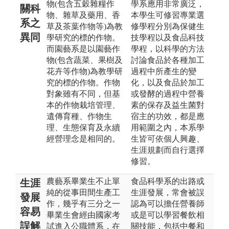
物(包含五穀雜糧作
學系應用非常廣泛，
關科
物、雜草及藥用、香
本學生可修習專業選
系之
草及茶葉作物等)為教
修學程分別為保健生
異同
學研究的標的作物。
技學程以及食品科技
而園藝系是以園藝作
學程，以科學的方法
物(包含蔬菜、果樹及
討論食品於各種加工
花卉等作物)為教學研
過程中所產生的變
究的標的作物。作物
化，以及食品於加工
對象雖有不同，但基
或發酵的過程中營養
本的作物栽培管理、
素的保存及益生菌對
遺傳育種、作物生
宿主的功效，都是應
理、生態保育及永續
用範圍之內，本系學
經營理念是相同的。
生皆可依個人興趣、
生涯規劃而自行選擇
修習。
農藝系畢業生不止單
食品科學系的出路或
生涯
純的從事田間生產工
生涯發展，常會被誤
發展
作，幾乎有三分之一
認為可以擔任營養師
容易
畢業生會經由國家考
或是可以學習餐飲相
誤解
試進入公職體系，在
關技能，包括中餐和