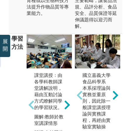
育種或以生物科技方
主要範疇，讓食品法
法提升作物品質等專
規、品評分析、食品
業能力。
安全、品質保證等延
伸議題得以迎刃而
解。
學習
展
方法
開
課堂講授：由
國立嘉義大學
實
各學科教師課
食品科學系
究
堂講解說明，
本系採理論與
或
專題討論：經
藉由互動討論
實務並重原
師
由文獻閱讀、
方式瞭解同學
則，因此除一
試
分析整理及報
的學習狀況。
般課堂講授理
能
告檔案的製
論與實務課
及
圖解:教師於教
作，訓練學生
程，再經由實
間
室講課情形
對問題的發
驗室實驗操
係