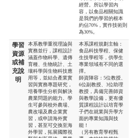
經營。所以學習內
容，以食品相關知識
是我們的學習的根本
約佔70%，實作技術則
為30%。
本系教學重視理論與
本系課程規劃主軸：
學習
實務並行，課程設計
食品科技學程、保健
資源
涵蓋作物科學、遺傳
生技學程等，供學生
或補
育種、生物統計、土
專業領域有不同的選
充說
壤科學與生物科技應
擇。
用等，並結合產業實
師資陣容：5位教授、
明
習與實務專題研究，
6位副教授、3位助理
培養學生分析與解決
教授，具備完善師資
農業問題的能力。學
與教學設備，更有優
生可參與校外農場、
質課程設計以培育學
農改場及農企業實
子們在就業與升學方
習，或申請海外實
面的專業知識與技
習，甚至可交換至海
能！
外學習，拓展國際視
（另有教育學程甄