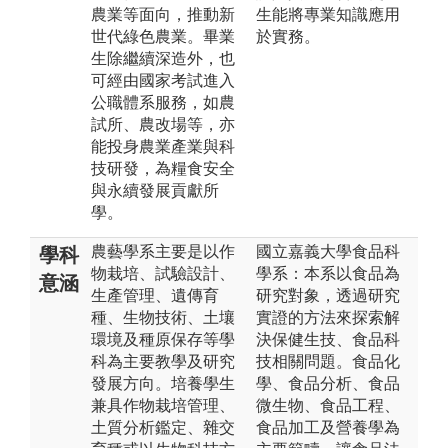
農業等面向，推動新
生能將專業知識應用
世代綠色農業。畢業
於實務。
生除繼續深造外，也
可經由國家考試進入
公職體系服務，如農
試所、農改場等，亦
能投身農業產業與科
技研發，為糧食安全
與永續發展貢獻所
學。
農藝學系主要是以作
國立嘉義大學食品科
學科
物栽培、試驗設計、
學系：本系以食品為
意涵
生產管理、遺傳育
研究對象，透過研究
種、生物技術、土壤
實證的方法來探索解
環境及種原保存等學
決保健生技、食品科
科為主要教學及研究
技相關問題。食品化
發展方向。培養學生
學、食品分析、食品
兼具作物栽培管理、
微生物、食品工程、
土質分析鑑定、雜交
食品加工及營養學為