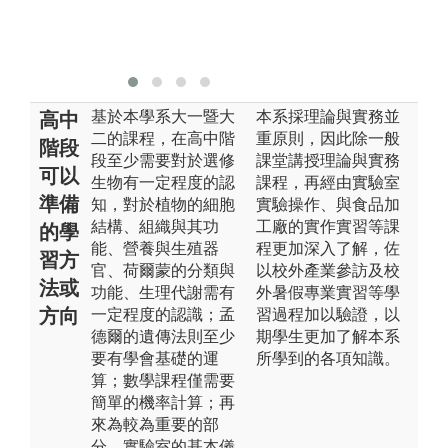
版
無
基於本學系大一暨大
本系採理論與實務並
高中
二的課程，在高中階
重原則，因此除一般
階段
段至少需要對於選修
課堂講授理論與實務
可以
生物有一定程度的認
課程，再經由實驗室
準備
知，對於植物的細胞
實驗操作、與食品加
結構、組織與其功
工廠的實作實習等課
的學
能、營養與生殖器
程更加深入了解，佐
習方
官、荷爾蒙的分類與
以校外產業參訪及校
法或
功能、生理代謝需有
外暑假專業實習等學
方向
一定程度的認識；孟
習過程加以驗證，以
德爾的遺傳法則至少
期學生更加了解本系
要有學會基礎的運
所學到的各項知識。
算；數學課程僅需要
簡單的機率計算；再
來為較為重要的部
分，實驗室的基本儀