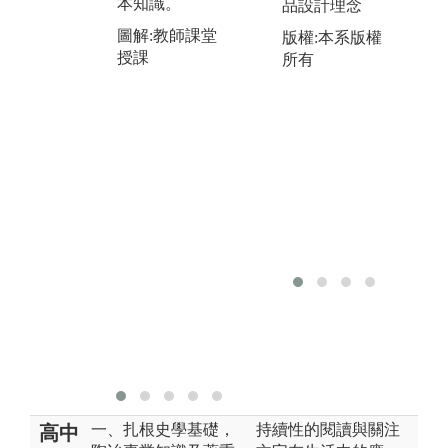
本知識。
品設計理念
區
圖解:教師課堂
版權:本系版權
展
圖解:環境生態
授課
所有
化
學野外實察
圖
外
一、扎根史學基礎，
持續性的閱讀與關注
高中