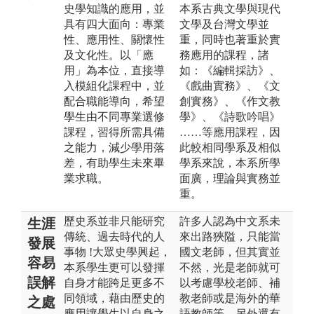
史學知識的應用，並
本系古典文學與現代
具有四大面向：專業
文學及台灣文學並
性、應用性、關懷性
重，同時也著重於實
及文化性。以「應
務應用的課程，諸
用」為本位，直接導
如：《編輯採訪》、
入模組化課程中，並
《戲曲實務》、《文
配合職能導向，希望
創實務》、《作文教
學生由不同專業選修
學》、《詩歌吟唱》
課程，習得所需具備
……等應用課程，因
之能力，減少學用落
此較相同學系及相似
差，有助學生未來畢
學系來說，本系所學
業求職。
面廣，理論與實務並
重。
歷史系並非只能研究
許多人認為中文系未
生涯
傳統、過去時代的人
來出路狹隘，只能當
發展
事物 !大眾史學興起，
國文老師，但其實並
容易
本系學生更可以發揮
不然，光是老師就可
誤解
自身才能跨足更多不
以考慮學校老師、補
同領域，藉由歷史的
教老師或是海外的華
之處
應用讓學生以自身之
語教師等，另外還有