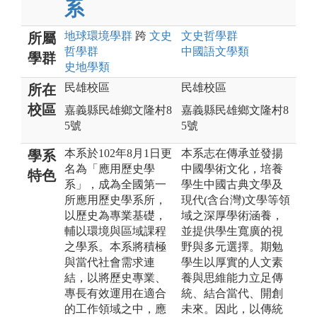
系
地球環境
學群
跨
文史
文史哲
學群
所屬
哲
學群
中國語文
學類
學群
史地
學類
民雄校區
民雄校區
所在
校區
嘉義縣民雄鄉文隆村8
嘉義縣民雄鄉文隆村8
5號
5號
本系於102年8月1日更
本系志在傳承並發揚
學系
名為「應用歷史學
中國學術文化，培養
特色
系」，成為全國第一
學生中國古典文學及
所應用歷史學系所，
現代(含台灣)文學等領
以歷史為專業基礎，
域之深厚學術涵養，
輔以環境與區域課程
並提供學生寬廣的視
之學系。本系將積極
野與多元選擇。期勉
與當代社會需求連
學生以厚實的人文素
結，以將歷史專業、
養與思維能力立足傳
專長有效運用在適合
統、結合當代、開創
的工作領域之中，應
未來。因此，以傳統