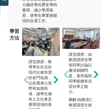
力最終導向歷史學的
應用，減少學用落
差，使學生畢業後能
找到合適工作。
學習
方法
戶
課堂講授：由
野外實察：厚
由
教授講授並帶
課堂講授：教
植基本的專業
勵
領同學討論以
導學生生活於
能力與人文素
史
釐清相關問
現代社會所需
養，藉由野外
化
題，進而協助
的各門知識，
實察培養史學
堂
同學能擁有自
以拓寬身心視
的基本能力及
識
習自學之能
野和知識領
實踐工作，並
化
力。
域，讓學生擁
讓學生主動投
生
有人文社會及
圖解:由陳茂仁
入，具備田野
展
應用領域的基
教授講授文創
調查能力。
知