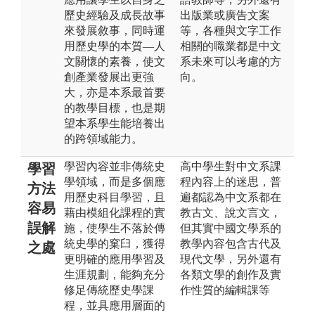
歷史經驗及成長故事
出版業或廣告文案
來發展敘事，同時運
等，各種與文字工作
用歷史學的本質—人
相關的職業都是中文
文關懷的素養，使文
系未來可以考慮的方
創產業發展出更強
向。
大，亦是本系最首要
的教學目標，也是期
望本系學生能培養出
的跨領域能力。
學習內容並非傳統史
高中學生對中文系課
學習
學領域，而是多個應
程內容上的迷思，普
方法
用歷史科目學習，且
遍都認為中文系都在
容易
藉由模組化課程的實
教古文、說文言文，
誤解
施，使學生不落於傳
但其實中國文學系的
統史學的窠臼，獲得
教學內容包含古代及
之處
更明確的應用學習及
現代文學，另外還有
生涯規劃，能夠充分
各類文學的創作及實
修足傳統歷史學課
作性質的編輯課等
程，並具應用層面的