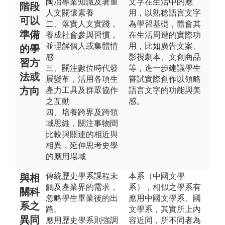
陶冶專業知識及著重
文字在生活中的應
階段
人文關懷素養
用，以熟稔語言文字
可以
二、落實人文實踐，
為學習基礎，體會其
準備
養成社會參與習慣，
在生活周遭的實際功
並理解個人或集體情
用，比如廣告文案、
的學
感
影視劇本、文創商品
習方
三、關注數位時代發
等，進一步建議學生
法或
展變革，活用各項生
嘗試實際創作以領略
方向
產力工具及群眾協作
語言文字的功能與美
之互動
感。
四、培養跨界及跨領
域思維，關注事物間
比較與關連的相近與
相異，延伸思考史學
的應用場域
傳統歷史學系課程未
本系（中國文學
與相
觸及產業界的需求，
系），相似之學系有
關科
忽略學生畢業後的出
應用中國文學系、國
系之
路。
文學系，其實所上內
異同
應用歷史學系則強調
容近同，所不同者為