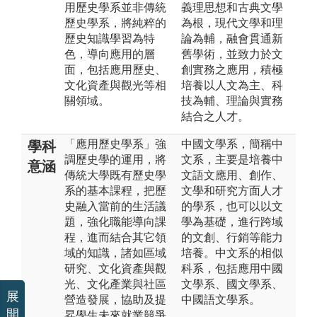
用歷史學系並非傳統
義理思想和古典文學
歷史學系，將純粹的
為根，現代文學和理
歷史知識學習為特
論為輔，融會貫通新
色，導向應用的層
舊學術，並致力於文
面，包括應用歷史、
創實務之應用，積極
文化資產與觀光等相
培養以人文為主、科
關領域。
技為輔、理論與實務
結合之人才。
「應用歷史學系」強
中國文學系，簡稱中
學科
調歷史學的運用，將
文系，主要是培養中
意涵
傳統大學既有歷史學
文語文應用、創作、
系的基本課程，把歷
文學和研究方面人才
史融入當前的生活議
的學系，也可以以文
題，強化職能導向課
學為基礎，進行跨域
程，進而結合其它領
的文創、行銷等能力
域的知識，諸如區域
培養。中文系的相似
研究、文化資產與觀
科系，包括應用中國
光、文化產業與社區
文學系、國文學系、
展
營造發展，協助及提
中國語文學系。
開
昇學生未來就業競爭