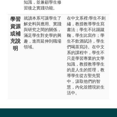
知識，並兼顧學生修
習後之實踐功能。
就讀本系可讓學生了
在中文系裡:學生不刺
學習
解史料與應用、實踐
繡，教授教導學生寫
資源
與研究之間的關係，
書法；學生不比踢蹴
或補
滿足學生對史學的興
鞠，學生比寫作；學
充說
趣，進而延伸到職場
生不飲酒賦詩，學生
領域。
們喝茶寫詩。在中文
明
系的課程中，學生不
只是學習專業的文學
知識，教授教導學生
的是人生的哲理，教
導學生從古聖先賢
中，汲取他們的智
慧，內化並體現於生
活中。