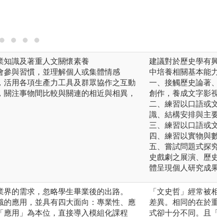
業知識及著重人文關懷素養
建議對於歷史學有
會參與習慣，並理解個人或集體情感
中培養相關基本能
，活用各項生產力工具及群眾協作之互動
一、接觸歷史論著
，關注事物間比較與關連的相近與相異，
創作，養成文字影
二、練習以口語或
識、結構安排與主
三、練習以口語或
四、練習以實物與
五、嘗試問題式探
史戲劇之展演、歷
體呈現個人研究成
業界的需求，忽略學生畢業後的出路。
「文史哲」經常被
識的應用，並具有四大面向：專業性、應
差異。相同的在於
「應用」為本位，直接導入模組化課程
式卻十分不同。且