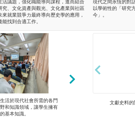
生活議題，強化職能導向課程，進而結合
現代之間永恆的對
研究、文化資產與觀光、文化產業與社區
以學術性的「研究
未來就業競爭力最終導向歷史學的應用，
今」。
後能找到合適工作。
生活於現代社會所需的各門
野外實察：厚植基
文獻史料的
野和知識領域，讓學生擁有
由野外實察培養史
的基本知識。
讓學生主動投入，
圖解:環境生態學野