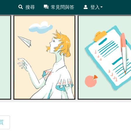
搜尋
常見問與答
登入
質