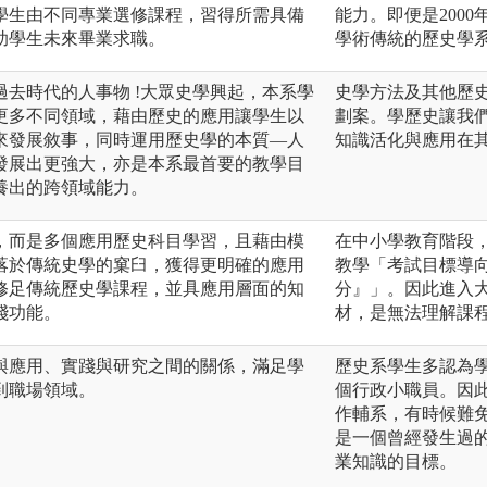
學生由不同專業選修課程，習得所需具備
能力。即便是200
助學生未來畢業求職。
學術傳統的歷史學
去時代的人事物 !大眾史學興起，本系學
史學方法及其他歷
更多不同領域，藉由歷史的應用讓學生以
劃案。學歷史讓我
來發展敘事，同時運用歷史學的本質—人
知識活化與應用在
發展出更強大，亦是本系最首要的教學目
養出的跨領域能力。
，而是多個應用歷史科目學習，且藉由模
在中小學教育階段
落於傳統史學的窠臼，獲得更明確的應用
教學「考試目標導
修足傳統歷史學課程，並具應用層面的知
分』」。因此進入
踐功能。
材，是無法理解課
與應用、實踐與研究之間的關係，滿足學
歷史系學生多認為
到職場領域。
個行政小職員。因
作輔系，有時候難
是一個曾經發生過
業知識的目標。