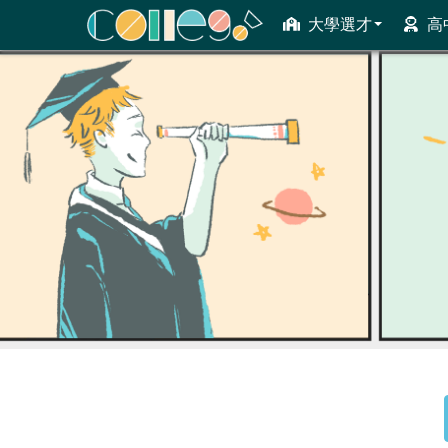
大學選才
高
ColleGo! 大學選才與高中育才輔助系統