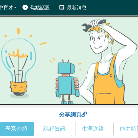
中育才
焦點話題
最新消息
分享網頁
學系介紹
課程資訊
生涯進路
能力特