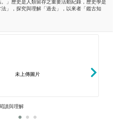
話。」歷史是人類留存之重要活動紀錄，歷史學是
方法」，探究與理解「過去」，以來者「鑑古知
未上傳圖片
本的專業能力與人文素養，藉
戶外參訪：藉由參
閱讀與理解
田野調查
學的基本能力及實踐工作，並
或在地化發展，將
具備田野調查能力。
化、價值化和生活
結社區與地方發展
外實察
圖解:日月潭校外