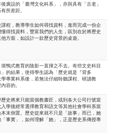
0年後廣設的「臺灣文化科系」，亦與具有「古老」
系有所差距。
史課程，教導學生如何尋找資料，進而完成一份企
們懂得找資料，豐富我們的人生，區別在於將歷史
其他方面，如設計一款歷史背景的桌遊。
，填鴨式教育的陰影一直揮之不去。有些文史科目
向」的結果，使得學生認為「歷史就是『背多
大學專業科系後，若無法仔細聆聽課程、研讀教
程內容的。
學歷史將來只能當個教書匠，或到各大公司行號當
此入學後經常選擇教育和語文等其他社會學科系當
免本末倒置。歷史從來就不只是「故事」而已，她
的「事實」，如何理解「她」，正是歷史系傳授專