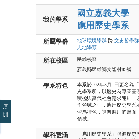
國立嘉義大學
我的學系
應用歷史學系
地球環境
學群
跨
文史哲
學群
所屬學群
史地
學類
民雄校區
所在校區
嘉義縣民雄鄉文隆村85號
本系於102年8月1日更名
學系特色
史學系所，以歷史為專業基
積極與當代社會需求連結，
作領域之中，應用歷史學系
展
習為特色，導向應用的層面
開
領域。
「應用歷史學系」強調歷史
學科意涵