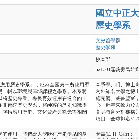
國立中正大
歷史學系
文史哲
學群
歷史
學類
校本部
621301嘉義縣民雄
為「應用歷史學系」，成為全國第一所應用歷
本系學、碩、博士
礎，輔以環境與區域課程之學系。本系將
內外知名大學之博
以將歷史專業、專長有效運用在適合的工
施完備、藏書豐富
並非傳統歷史學系，將純粹的歷史知識學
心，近年來致力於
，包括應用歷史、文化資產與觀光等相關
高等教育分析機構】資
項目，全球排名51-9
學的運用，將傳統大學既有歷史學系的基
卡爾(E. H. C