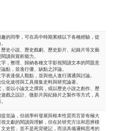
興趣的同學，可在高中時期累積以下各種經驗，從
力。
、歷史小說、歷史戲劇、歷史影片、紀錄片等文藝
視閱讀與賞析能力。
文字，整理、歸納各種文字影視閱讀文本的問題意
要論點，並進行優、缺點之評論。
文字表達個人觀點，並與他人進行溝通與討論。
數位化途徑與工具搜集史料與研究論著。
究，並以小論文之撰寫，或以歷史小說之創作、歷
史遊戲之設計、微影片與紀錄片之製作等方式，具
果。
相提並論，但就學科發展與根本性質而言皆有極大
重視文獻的閱讀與理解，但在於研究方法和思辨模
「文史哲」並不是死背硬記，而須具備邏輯思考的