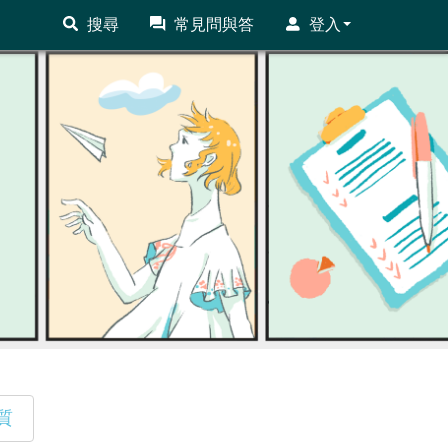
搜尋
常見問與答
登入
質