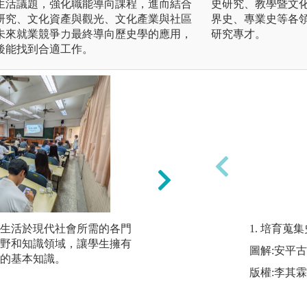
生活議題，強化職能導向課程，進而結合
史研究、教學暨文
研究、文化資產與觀光、文化產業與社區
界史、專業史等各
未來就業競爭力最終導向歷史學的應用，
研究專才。
後能找到合適工作。
生活於現代社會所需的各門
野外實察：厚植基
1. 培育蒐
野和知識領域，讓學生擁有
由野外實察培養史
圖解:安平
的基本知識。
讓學生主動投入，
版權:李其
圖解:環境生態學野