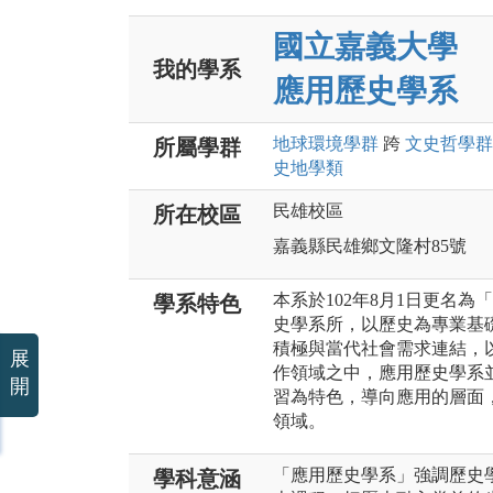
國立嘉義大學
我的學系
應用歷史學系
地球環境
學群
跨
文史哲
學群
所屬學群
史地
學類
民雄校區
所在校區
嘉義縣民雄鄉文隆村85號
本系於102年8月1日更名
學系特色
史學系所，以歷史為專業基
積極與當代社會需求連結，
展
作領域之中，應用歷史學系
開
習為特色，導向應用的層面
領域。
「應用歷史學系」強調歷史
學科意涵