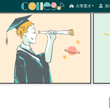
大學選才
高
ColleGo! 大學選才與高中育才輔助系統