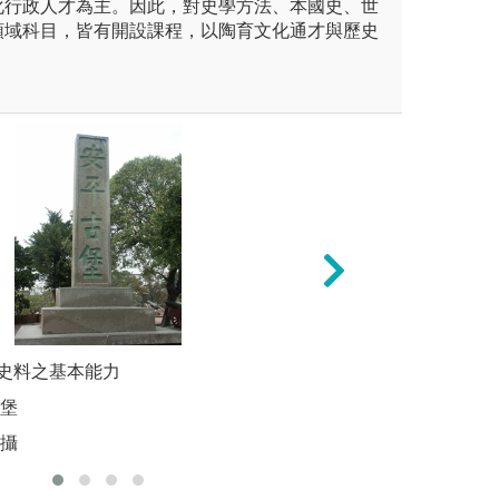
化行政人才為主。因此，對史學方法、本國史、世
領域科目，皆有開設課程，以陶育文化通才與歷史
本的專業能力與人文素養，藉
集史料之基本能力
戶外參訪：藉由參
2. 解讀
學的基本能力及實踐工作，並
或在地化發展，將
古堡
圖解:大天
具備田野調查能力。
化、價值化和生活
霖攝
版權:李其
結社區與地方發展
外實察
圖解:日月潭校外