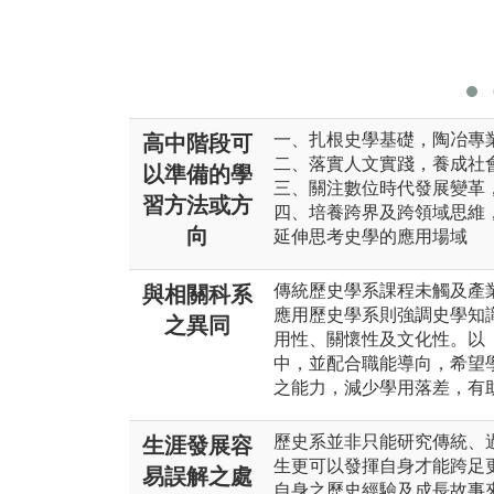
一、扎根史學基礎，陶冶專
高中階段可
二、落實人文實踐，養成社
以準備的學
三、關注數位時代發展變革
習方法或方
四、培養跨界及跨領域思維
向
延伸思考史學的應用場域
傳統歷史學系課程未觸及產
與相關科系
應用歷史學系則強調史學知
之異同
用性、關懷性及文化性。以
中，並配合職能導向，希望
之能力，減少學用落差，有
歷史系並非只能研究傳統、過
生涯發展容
生更可以發揮自身才能跨足
易誤解之處
自身之歷史經驗及成長故事