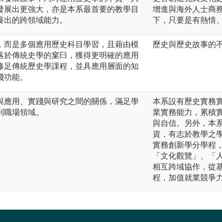
發展出更強大，亦是本系最首要的教學目
增進與海外人士商
養出的跨領域能力。
下，只要是有熱情
，而是多個應用歷史科目學習，且藉由模
歷史與歷史故事的
落於傳統史學的窠臼，獲得更明確的應用
修足傳統歷史學課程，並具應用層面的知
踐功能。
與應用、實踐與研究之間的關係，滿足學
本系設有歷史實務
到職場領域。
業實務能力，累積
與自信。另外，本
資，有志於教學之
實務創新學分學程
「文化觀覽」、「
相互跨域協作，從
程，加值就業競爭