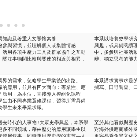
業知識及著重人文關懷素養
本系以培養史學研
會參與習慣，並理解個人或集體情感
興趣，或具備閱讀
，活用各項生產力工具及群眾協作之互動
中，多參與社團活
，關注事物間比較與關連的相近與相異，
辨、獨立思考的能
業界的需求，忽略學生畢業後的出路。
本系講求實事求是
識的應用，並具有四大面向：專業性、應
撰寫、田野調查、
「應用」為本位，直接導入模組化課程
學生由不同專業選修課程，習得所需具備
助學生未來畢業求職。
去時代的人事物 !大眾史學興起，本系學
至於其他看似與歷
更多不同領域，藉由歷史的應用讓學生以
對海外供應商或外
來發展敘事，同時運用歷史學的本質—人
更容易避免異文化