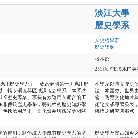
淡江大學
歷史學系
文史哲
學群
歷史
學類
校本部
251新北市淡水區英
為「應用歷史學系」，成為全國第一所應用歷
本學系以培養歷史
礎，輔以環境與區域課程之學系。本系將
法、本國史、世界
以將歷史專業、專長有效運用在適合的工
會，陶育文化通才
並非傳統歷史學系，將純粹的歷史知識學
術論文或專著發表
，包括應用歷史、文化資產與觀光等相關
機構之研究與服務
學的運用，將傳統大學既有歷史學系的基
歷史學為鑑古知今