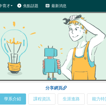
中育才
焦點話題
最新消息
分享網頁
學系介紹
課程資訊
生涯進路
能力特