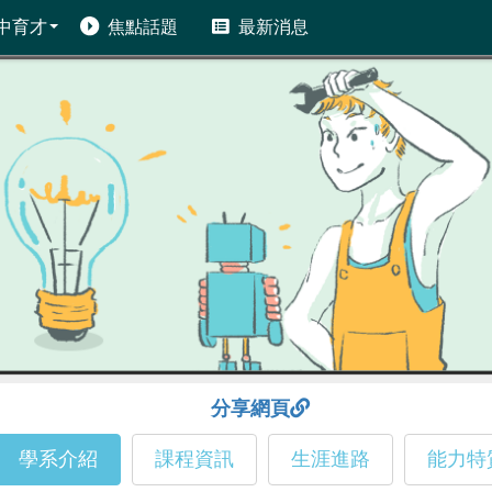
中育才
焦點話題
最新消息
分享網頁
學系介紹
課程資訊
生涯進路
能力特