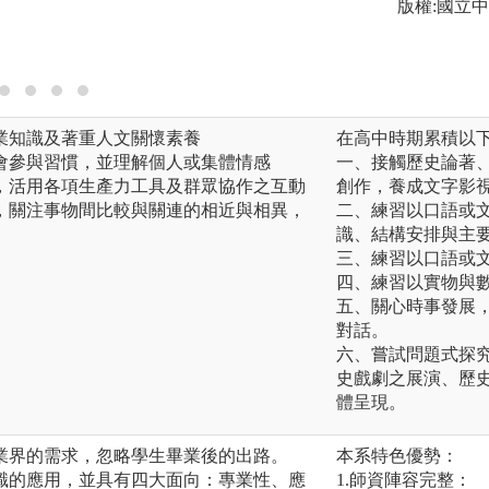
版權:國立
業知識及著重人文關懷素養
在高中時期累積以
會參與習慣，並理解個人或集體情感
一、接觸歷史論著
，活用各項生產力工具及群眾協作之互動
創作，養成文字影
，關注事物間比較與關連的相近與相異，
二、練習以口語或
識、結構安排與主
三、練習以口語或
四、練習以實物與
五、關心時事發展
對話。
六、嘗試問題式探
史戲劇之展演、歷
體呈現。
業界的需求，忽略學生畢業後的出路。
本系特色優勢：
識的應用，並具有四大面向：專業性、應
1.師資陣容完整：