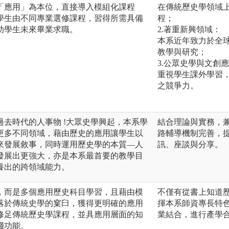
「應用」為本位，直接導入模組化課程
在傳統歷史學領域
學生由不同專業選修課程，習得所需具備
程；
助學生未來畢業求職。
2.著重新興領域：
本系近年致力於全
教學與研究；
3.公眾史學與文創
重視學生課外學習
之競爭力。
去時代的人事物 !大眾史學興起，本系學
結合理論與實務，
更多不同領域，藉由歷史的應用讓學生以
路輔導機制完善，
來發展敘事，同時運用歷史學的本質—人
訊、座談與分享。
發展出更強大，亦是本系最首要的教學目
養出的跨領域能力。
，而是多個應用歷史科目學習，且藉由模
不僅有從書上知道
落於傳統史學的窠臼，獲得更明確的應用
揮本系師資專長特
修足傳統歷史學課程，並具應用層面的知
業結合，進行產學
踐功能。