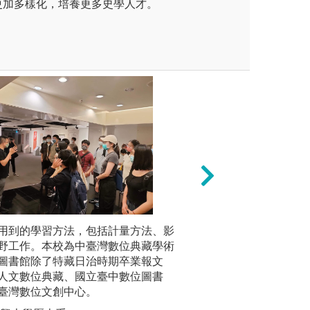
更加多樣化，培養更多史學人才。
本的專業能力與人文素養，藉
用到的學習方法，包括計量方法、影
戶外參訪：藉由參
戶外田野
學的基本能力及實踐工作，並
野工作。本校為中臺灣數位典藏學術
或在地化發展，將
調查地區
具備田野調查能力。
圖書館除了特藏日治時期卒業報文
化、價值化和生活
南投縣仁
人文數位典藏、國立臺中數位圖書
結社區與地方發展
古道。城
臺灣數位文創中心。
學術舞臺
外實察
圖解:日月潭校外