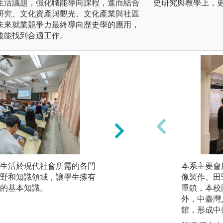
生活議題，強化職能導向課程，進而結合
史研究與教學上，
研究、文化資產與觀光、文化產業與社區
未來就業競爭力最終導向歷史學的應用，
後能找到合適工作。
生活於現代社會所需的各門
野外實察：厚植基
本系主要會
野和知識領域，讓學生擁有
由野外實察培養史
像製作、田
的基本知識。
讓學生主動投入，
重鎮，本校
外，中臺灣
館，形成中
圖解:環境生態學野