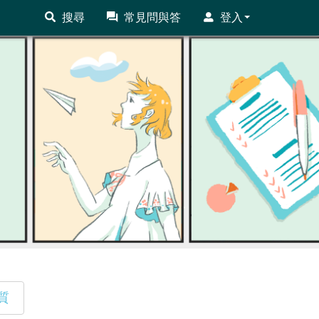
搜尋
常見問與答
登入
質