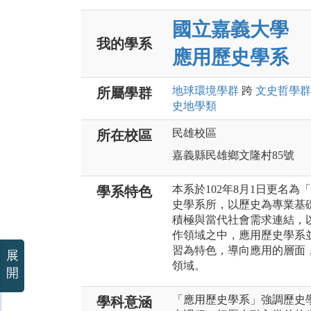
國立嘉義大學
我的學系
應用歷史學系
地球環境
學群
跨
文史哲
學群
所屬學群
史地
學類
民雄校區
所在校區
嘉義縣民雄鄉文隆村85號
本系於102年8月1日更名
學系特色
史學系所，以歷史為專業基
積極與當代社會需求連結，
作領域之中，應用歷史學系
習為特色，導向應用的層面
展
領域。
開
「應用歷史學系」強調歷史
學科意涵