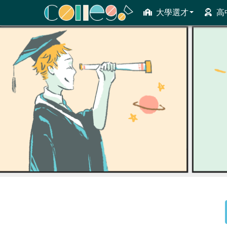
大學選才
高
ColleGo! 大學選才與高中育才輔助系統