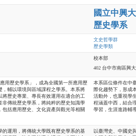
國立中興大
歷史學系
文史哲
學群
歷史
學類
校本部
402 台中市南區興大
為「應用歷史學系」，成為全國第一所應用歷
本系區位條件在中
礎，輔以環境與區域課程之學系。本系將
際化趨勢下，形成
以將歷史專業、專長有效運用在適合的工
活動外，也重視學
並非傳統歷史學系，將純粹的歷史知識學
程涵蓋中西，結合
，包括應用歷史、文化資產與觀光等相關
學習，生涯進路輔
學的運用，將傳統大學既有歷史學系的基
以臺灣史、中國史