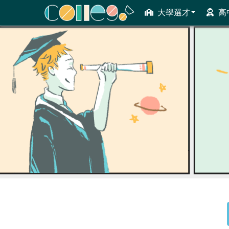
大學選才
高
ColleGo! 大學選才與高中育才輔助系統