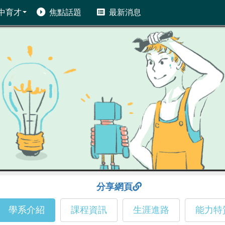
中育才
焦點話題
最新消息
分享網頁
學系介紹
課程資訊
生涯進路
能力特