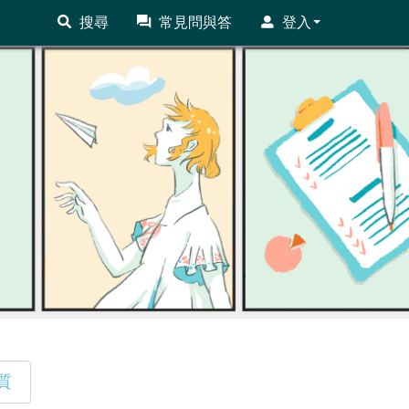
搜尋
常見問與答
登入
質