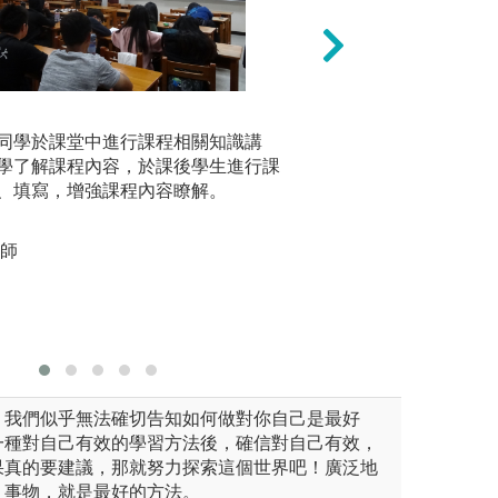
產學合作
分組報告與
同學於課堂中進行課程相關知識講
於課堂中
學了解課程內容，於課後學生進行課
進而學習
、填寫，增強課程內容瞭解。
報告能力
圖解:學術
雙師
，我們似乎無法確切告知如何做對你自己是最好
一種對自己有效的學習方法後，確信對自己有效，
果真的要建議，那就努力探索這個世界吧！廣泛地
、事物，就是最好的方法。