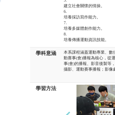
5.
建立社會關懷的情操。
6.
培養採訪寫作能力。
7.
培養多媒體創作能力。
8.
培養傳播運動資訊技能。
本系課程涵蓋運動專業、數
學科意涵
動賽事(會)播報為核心，從
事(會)的播報、影音後製等
攝影、運動賽事播報；影像
學習方法