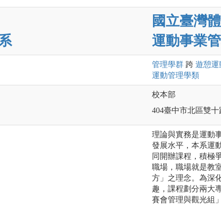
國立臺灣體
系
運動事業管
管理
學群
跨
遊憩運
運動管理
學類
校本部
404臺中市北區雙十
理論與實務是運動
發展水平，本系運
同開辦課程，積極
職場，職場就是教
方」之理念。為深
趣，課程劃分兩大
賽會管理與觀光組