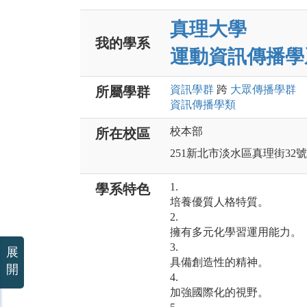
真理大學
我的學系
運動資訊傳播學
資訊
學群
跨
大眾傳播
學群
所屬學群
資訊傳播
學類
校本部
所在校區
251新北市淡水區真理街32號
1.
學系特色
培養優質人格特質。
2.
擁有多元化學習運用能力。
3.
展
具備創造性的精神。
開
4.
加強國際化的視野。