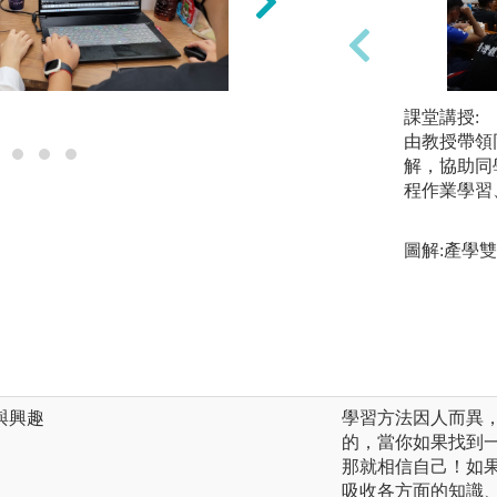
上機實作
課堂講授:
由教授帶領
解，協助同
程作業學習
圖解:產學
與興趣
學習方法因人而異
的，當你如果找到
那就相信自己！如
吸收各方面的知識