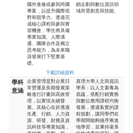
國外進修或參與跨國
銷企劃與數位資訊領
專案，以提升國際視
域所需創意與技能。
野和競爭力。透過完
成核心課程與參與實
習機會，學生將具備
專業知識、人際溝
通、團隊合作及獨立
思考能力，為未來職
涯發展打下堅實基
礎。
下載詳細資料
企業管理是對企業日
真理大學人文與資訊
學科
常營運及長期發展策
學系：以人文素養為
意涵
略進行計畫與高效管
底蘊，搭配行銷實務
理，以實現永續發
與數位應用課程均衡
展。其核心在於透過
發展，透過紮實的課
生產、行銷、人力資
程規劃，讓同學們在
源、研發、財務及資
學期間能夠循序漸進
訊科技等專業知識，
地學習，並秉持著系