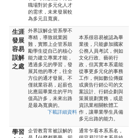
職場對於多元化人才
的需求，未來發展較
為多元且寬廣。
外界誤解企管系學不
生涯
專精，導致就業困
本系很容易被認為畢
發展
難，實際上企管系鼓
業後，只能參加國家
容易
勵學生從自己的核心
公務人員考試，例如
誤解
能力建立專業才能，
文化行政、藝術行
透過多元的學習，發
政，但其實本系還能
之處
展其他的專才，往全
從事更多元化的事務
方位的通才發展。不
工作，例如數位傳媒
僅就業容易，起薪也
或廣告行銷公司的文
比應屆畢業生的平均
案設計、行銷企劃與
值高許多，未來出路
策展規劃實務，或是
是最為寬廣的。
資訊業相關軟體工
下載詳細資料
作，讓畢業學生具備
多元出路的能力。
企管教育常被誤解的
通常乍看本系系名，
學習
是【什麼都要學，卻
很容易誤認本系是純