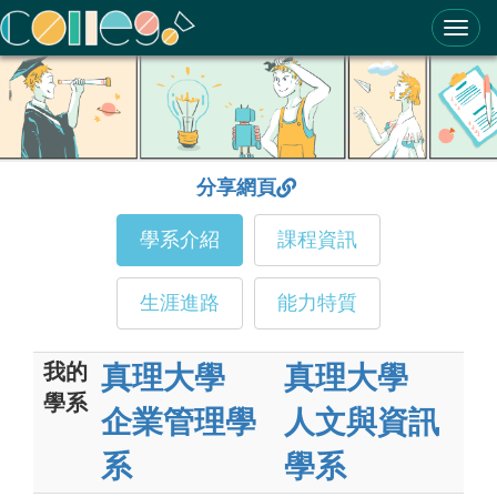
ColleGo! 大學選才與高中育才輔助系統
分享網頁
學系介紹
課程資訊
生涯進路
能力特質
我的
真理大學
真理大學
學系
企業管理學
人文與資訊
系
學系