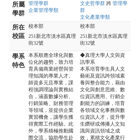
管理
學群
文史哲
學群
跨
管理
學
所屬
企業管理
學類
群
學群
文化產業
學類
校本部
校本部
所在
校區
251新北市淡水區真理
251新北市淡水區真理
街32號
街32號
本系順應全球化與數
◆真理大學人文與資
學系
位化的趨勢，致力培
訊學系
特色
育具備商業經營與管
本系培育學生具人文
理知識的專業人才。
藝術及資訊跨領域素
師資多元且專業，課
養與整合能力，藉由
程強調理論與實務結
文化與創意思維、數
合，涵蓋數據分析、
位資訊應用、行銷企
行銷策略、財務管理
劃能力的訓練，培育
等領域，並提供企業
各領域文化事務與數
實習機會，讓學生獲
位資訊人才，提升學
得實際工作經驗。此
生鑽研或傳播人文知
外，學系積極推動國
識與資訊領域之成
際交流，協助學生赴
效，累積文化產業行