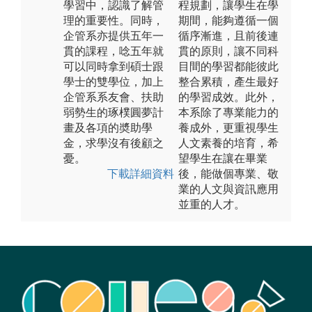
學習中，認識了解管
程規劃，讓學生在學
理的重要性。同時，
期間，能夠遵循一個
企管系亦提供五年一
循序漸進，且前後連
貫的課程，唸五年就
貫的原則，讓不同科
可以同時拿到碩士跟
目間的學習都能彼此
學士的雙學位，加上
整合累積，產生最好
企管系系友會、扶助
的學習成效。此外，
弱勢生的琢樸圓夢計
本系除了專業能力的
畫及各項的奬助學
養成外，更重視學生
金，求學沒有後顧之
人文素養的培育，希
憂。
望學生在讓在畢業
下載詳細資料
後，能做個專業、敬
業的人文與資訊應用
並重的人才。