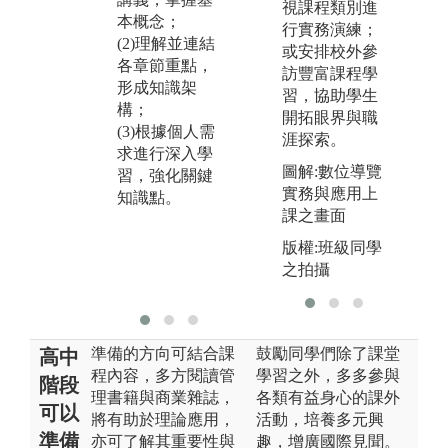
視課程類別進
本概念；
題研究等學習
與
行實務演練；
(2)理解並連結
機會，拋出自
運
或安排校外參
各章節重點，
己的想法，跟
識
訪豐富課程學
形成知識架
同學、教師或
問
習，協助學生
構；
專家一起討
理
開拓眼界與職
(3)根據個人需
論，不要只是
發
涯探索。
求進行深入學
在心裡想著，
時
圖解:數位導覽
習，強化關鍵
有疑問要問，
己
實務與應用上
知識點。
有些自己觀念
有
課之畫面
不清的部分，
的
說出來才有機
自
版權:班級同學
會得到別人的
發
之拍攝
指導與建議。
準備的方向可結合課
鼓勵同學們除了課堂
高中
程內容，多方閱讀管
學習之外，多多參與
階段
理書籍與商業雜誌，
各類有益身心的課外
可以
將有助於理論應用，
活動，培養多元興
準備
亦可了解其重要性與
趣，增廣國際見聞。