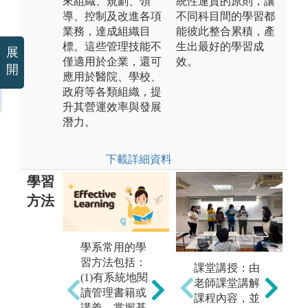
來組織、規劃、領
統性連貫的原則，讓
導、控制及改進各項
不同科目間的學習都
業務，達成組織目
能彼此整合累積，產
標。這些管理技能不
生出最好的學習成
展
僅適用於企業，還可
效。
開
應用於醫院、學校、
政府等各類組織，提
升其營運效率與發展
潛力。
下載詳細資料
學習
方法
學系常用的學
參與討論：利
實
習方法包括：
用個案教學、
由
課堂講授：由
(1)有系統地閱
管理實務分
究
老師課堂講解
讀管理書籍或
析、專家協同
和
課程內容，並
講義，掌握基
教學、管理專
可