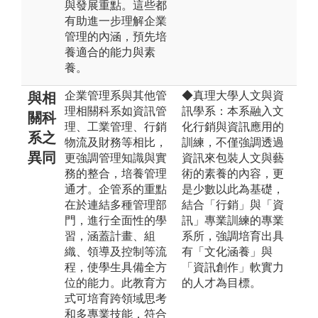
與發展重點。這些都
有助進一步理解企業
管理的內涵，預先培
養適合的能力與素
養。
企業管理系與其他管
◆真理大學人文與資
與相
理相關科系如資訊管
訊學系：本系融入文
關科
理、工業管理、行銷
化行銷與資訊應用的
系之
物流及財務等相比，
訓練，不僅強調透過
異同
更強調管理知識與實
資訊來包裝人文與藝
務的整合，培養管理
術的素養的內容，更
通才。企管系的重點
是少數以此為基礎，
在於連結多種管理部
結合「行銷」與「資
門，進行全面性的學
訊」專業訓練的專業
習，涵蓋計畫、組
系所，強調培育出具
織、領導及控制等流
有「文化涵養」與
程，使學生具備全方
「資訊創作」軟實力
位的能力。此教育方
的人才為目標。
式可培育跨領域思考
和多專業技能，符合