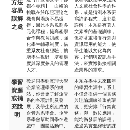
方法
都不專精】，面臨的
人文或社會科學的科
容易
挑戰在於印證理論之
系，或是猜測本系要
誤解
機會與場所不易獲
寫許多程式，這都是
得，因此本系規劃多
誤解；本系雖有著人
之處
元化課程，提高產學
文素養的基礎訓練，
合作與教育訓練，強
但亦著重培養行銷與
化學生輔導制度，借
資訊應用的能力，使
重系友社會經驗，擴
學生能以文化為內
增學生視野，培養廣
容，行銷與資訊為手
度與深度兼具的管理
法，來實際銜接相關
人才。
產業界的需求。
歡迎同學到真理大學
本系在學生未來四年
學習
企業管理學系的網
的學習生涯中，系上
資源
站，你會更了解企管
不僅會提供一個實務
或補
系的各項計劃及發
與理論訓練並重的環
充說
展，及學生所組成的
境，更安排「行銷實
企管系系學會。企管
務」與「數位應用」
明
系學會幫助同學在遊
能均衡發展的課程，
戲中，團體活動中、
透過紮實並綿密的課