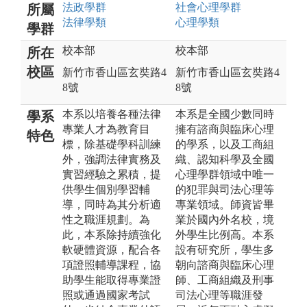
法政
學群
社會心理
學群
所屬
法律
學類
心理
學類
學群
校本部
校本部
所在
校區
新竹市香山區玄奘路4
新竹市香山區玄奘路4
8號
8號
本系以培養各種法律
本系是全國少數同時
學系
專業人才為教育目
擁有諮商與臨床心理
特色
標，除基礎學科訓練
的學系，以及工商組
外，強調法律實務及
織、認知科學及全國
實習經驗之累積，提
心理學群領域中唯一
供學生個別學習輔
的犯罪與司法心理等
導，同時為其分析適
專業領域。師資皆畢
性之職涯規劃。為
業於國內外名校，境
此，本系除持續強化
外學生比例高。本系
軟硬體資源，配合各
設有研究所，學生多
項證照輔導課程，協
朝向諮商與臨床心理
助學生能取得專業證
師、工商組織及刑事
照或通過國家考試
司法心理等職涯發