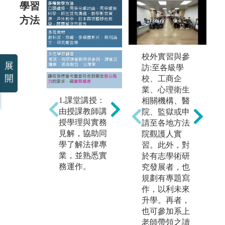
學習
方法
校外實習與參
3
展
訪:至各級學
作
開
校、工商企
具
2.個案解析：
業、心理衛生
透
針對具體個案
1.課堂講授：
相關機構、醫
方
之脈絡進行解
由授課教師講
院、監獄或申
事
析，並探討相
授學理與實務
請至各地方法
執
關法律議題，
見解，協助同
院觀護人實
扶
以釐清思考與
學了解法律專
習。此外，對
機
處理流程。
業，並熟悉實
於有志學術研
強
務運作。
究發展者，也
實
規劃有專題寫
力
作，以利未來
升學。再者，
也可參加系上
老師帶領之讀