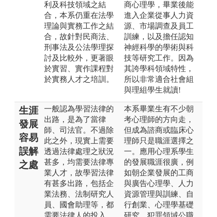
利及科技領域之結
商心理學，畢業後能
合，本系仍重在法學
進入企業從事人力資
理論與實務工作之結
源、市場調查及員工
合，故針對民商法、
訓練，以及擔任認知
刑事法及公法學理探
神經科學的學術與科
討及比較外，更著眼
技等研究工作。因為
於實習、實作課程對
其誇學科領域特性，
於實務人才之培訓。
所以非常適合社會組
與理組學生就讀!
一般認為學習法律的
本系畢業生有不少朝
生涯
出路，是為了當律
考心理師的方向走，
發展
師、司法官。不過除
但成為諮商或臨床心
容易
此之外，現實上需要
理師只是職涯選擇之
誤解
透過法律處理之狀況
一。應用心理系學生
甚多，均需要法律專
的發展職涯很廣，例
之處
業人才，故學習法律
如朝企業發展的工商
有甚多出路，包括企
與廣告心理學、人力
業法務、法制研究人
資源管理與訓練、自
員、國會助理等，都
行創業、心理學基礎
需要法律人的投入。
研究、犯罪領域公職