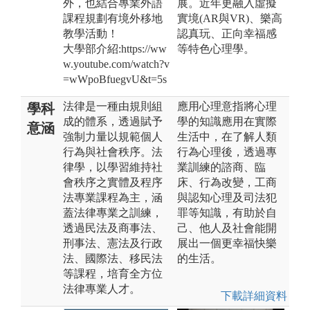
外，也結合專業外語
展。近年更融入虛擬
課程規劃有境外移地
實境(AR與VR)、樂高
教學活動！
認真玩、正向幸福感
大學部介紹:https://ww
等特色心理學。
w.youtube.com/watch?v
=wWpoBfuegvU&t=5s
法律是一種由規則組
應用心理意指將心理
學科
成的體系，透過賦予
學的知識應用在實際
意涵
強制力量以規範個人
生活中，在了解人類
行為與社會秩序。法
行為心理後，透過專
律學，以學習維持社
業訓練的諮商、臨
會秩序之實體及程序
床、行為改變，工商
法專業課程為主，涵
與認知心理及司法犯
蓋法律專業之訓練，
罪等知識，有助於自
透過民法及商事法、
己、他人及社會能開
刑事法、憲法及行政
展出一個更幸福快樂
法、國際法、移民法
的生活。
等課程，培育全方位
法律專業人才。
下載詳細資料