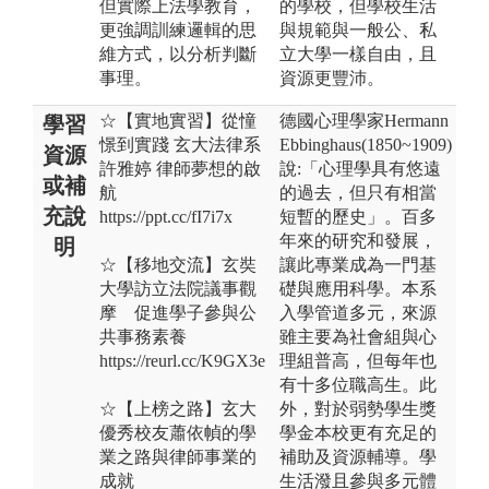
但實際上法學教育，
的學校，但學校生活
更強調訓練邏輯的思
與規範與一般公、私
維方式，以分析判斷
立大學一樣自由，且
事理。
資源更豐沛。
☆【實地實習】從憧
德國心理學家Hermann
學習
憬到實踐 玄大法律系
Ebbinghaus(1850~1909)
資源
許雅婷 律師夢想的啟
說:「心理學具有悠遠
或補
航
的過去，但只有相當
充說
https://ppt.cc/fI7i7x
短暫的歷史」。百多
年來的研究和發展，
明
☆【移地交流】玄奘
讓此專業成為一門基
大學訪立法院議事觀
礎與應用科學。本系
摩 促進學子參與公
入學管道多元，來源
共事務素養
雖主要為社會組與心
https://reurl.cc/K9GX3e
理組普高，但每年也
有十多位職高生。此
☆【上榜之路】玄大
外，對於弱勢學生獎
優秀校友蕭依幀的學
學金本校更有充足的
業之路與律師事業的
補助及資源輔導。學
成就
生活潑且參與多元體