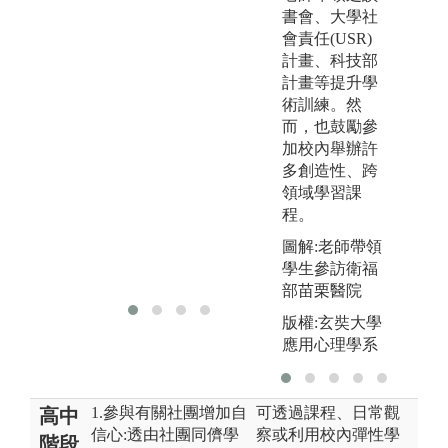
書會、大學社
會責任(USR)
計畫、科技部
計畫等提升學
術訓練。然
而，也鼓勵參
加校內舉辦許
多創造性、跨
領域學習課
程。
圖解:老師帶領
學生參訪衛福
部苗栗醫院
版權:玄奘大學
應用心理學系
1.參與有關社團增加自
可透過課程、日常觀
高中
信心:透由社團同儕學
察或利用校內彈性學
階段