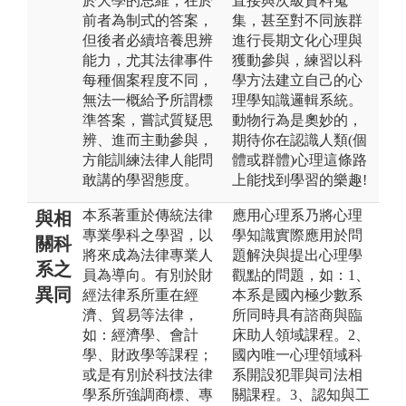
於大學的思維，在於
直接與次級資料蒐
前者為制式的答案，
集，甚至對不同族群
但後者必續培養思辨
進行長期文化心理與
能力，尤其法律事件
獲動參與，練習以科
每種個案程度不同，
學方法建立自己的心
無法一概給予所謂標
理學知識邏輯系統。
準答案，嘗試質疑思
動物行為是奧妙的，
辨、進而主動參與，
期待你在認識人類(個
方能訓練法律人能問
體或群體)心理這條路
敢講的學習態度。
上能找到學習的樂趣!
本系著重於傳統法律
應用心理系乃將心理
與相
專業學科之學習，以
學知識實際應用於問
關科
將來成為法律專業人
題解決與提出心理學
系之
員為導向。有別於財
觀點的問題，如：1、
異同
經法律系所重在經
本系是國內極少數系
濟、貿易等法律，
所同時具有諮商與臨
如：經濟學、會計
床助人領域課程。2、
學、財政學等課程；
國內唯一心理領域科
或是有別於科技法律
系開設犯罪與司法相
學系所強調商標、專
關課程。3、認知與工