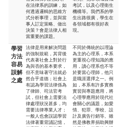
在法律系的訓練，如
考試，以及心理衛生
何透過邏輯的思維方
機構等。我們系的學
式分析事理，並與當
生出路很廣，學生在
事人訂定策略、做出
各領域都有很好表
決策？會是法律人相
現。
當重要的課題。
法律是用來解決問題
不同於傳統的以理論
學習
的強制規範，其背後
為主的心理系，本系
方法
代表著社會上對於行
更重視心理知識的應
容易
為與否的基本要求，
用，讀心理系也不等
誤解
但不意味著守法就必
於要當心理師，他只
然合乎道德；社會上
是職涯選擇之一。例
之處
有認為學習法律係為
如，本系有許多實務
了律師、司法官考
實習與專題應用，將
試，但社會上需要法
心理學應用於現代社
律處理狀況甚多，均
會關心的議題，如愛
需要法律專業人才；
情、犯罪、學校、設
一般人也會誤認學習
計及廣告行銷等。雖
法律著重背誦記憶，
然是佛教界捐助興辦