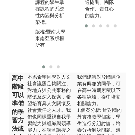
析，有助於修
整
課程的學生掌
通協調、團隊
習課程的學生
撰
握課程的系統
合作、責任心
進行學用檢
性內涵與分析
的能力。
版
證，掌握分析
架構。
東
議題的綜合能
所
版權:暨南大學
力。
東南亞系版權
版權:暨南大學
所有
東南亞系版權
所有
本系希望同學對人文
我們建議對於國際企
高中
社會議題足夠關注、
業有興趣的同學，可
階段
對地方與公共事務的
在高中時期累積以下
可以
關懷及深入探索，希
各種經驗，從中培養
準備
望培育具人文關懷及
相關能力。
社會責任之人才。我
1.個案分析: 針對國內
的學
們也同樣重視自我學
外實務教學個案，學
習方
習能力與組織與領導
生進行分組討論，培
法或
能力，在課堂講授之
養分析解決問題、溝