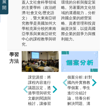
展
蓋人文社會科學領域
環境的分析與擬定策
開
的主要學科（政治經
略。另著重跨文化領
濟/社會文化/歷史語
域的溝通能力，分析
文），暨大東南亞研
跨國企業的經營策
究教學是美國加州大
略、資產管理和投資
學柏克萊分校的東南
融資決策，以提高國
亞學系與東南亞研究
際企業的競爭力與獲
中心的課程教學與研
利能力。
究。
學習
方法
課堂講授：將
個案分析: 針對
個案分析：針
田
課程內容進行
國內外實務教
對東南亞國家
際
議題設定，透
學個案，學生
別與議題設計
亞
過學理與研究
進行分組討
研究個案，進
資
文獻的閱讀與
論，培養分析
行個案的分
度
檢討，讓修習
解決問題、溝