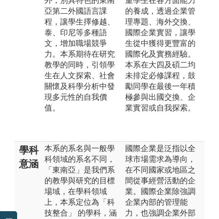
外，別具特色的東南
重學生在各方面能力
亞第二外國語言課
的養成，透過企業管
程，讓學生擇修越、
理專題、海外交換、
泰、印尼等多種語
國際企業實習，讓學
文，增加職場競爭
生從中獲得更豐富的
力。本系期待在研究
國際化及實務經驗。
教學的同時，引領學
本系在大四及碩二均
生在人文探索、社會
未排定必修課程，鼓
關懷及科學分析中發
勵同學在最後一年積
現多元性的自我價
極參與出國交換、企
值。
業實習或自我探索。
本系的系名與一般學
國際企業是泛指以全
學科
科領域的系名不同，
球市場需求為導向，
意涵
「東南亞」是我們系
在不同國家或地區之
的教學與研究的目標
間從事經營活動的企
場域，在學科領域
業。國際企業除強調
上，本系定位為「科
企業內部的管理能
技整合」 的學科，涵
力，也強調企業外部