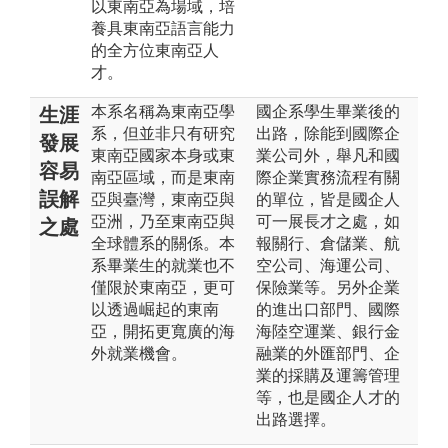
以東南亞為場域，培
養具東南亞語言能力
的全方位東南亞人
才。
本系名稱為東南亞學
國企系學生畢業後的
生涯
系，但並非只有研究
出路，除能到國際企
發展
東南亞國家本身或東
業公司外，舉凡和國
容易
南亞區域，而是東南
際企業實務流程有關
誤解
亞與臺灣，東南亞與
的單位，皆是國企人
亞洲，乃至東南亞與
可一展長才之處，如
之處
全球體系的關係。本
報關行、倉儲業、航
系畢業生的就業也不
空公司、海運公司、
僅限於東南亞，更可
保險業等。另外企業
以透過崛起的東南
的進出口部門、國際
亞，開拓更寬廣的海
海陸空運業、銀行金
外就業機會。
融業的外匯部門、企
業的採購及運籌管理
等，也是國企人才的
出路選擇。