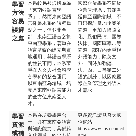
本系較易被誤解為為
國際企業學系不同於
學習
「東南亞語言學
企業管理系，其範圍
方法
系」，然而東南亞語
延伸至國際領域，不
容易
言雖是本系的課程重
再只探討當地企業的
誤解
點之一，但並非全
問題，更加入國際文
部。東南亞語言之於
化、風俗民情、國際
之處
東南亞學系，著重在
法律、國際匯率…等
語言基礎的建立與實
問題。課程內更重視
地運用，與語言學系
外語能力，除英文
的性質不同，本系著
外，同時加強德、
重在人文與社會科學
法、西、日等第二外
各學科的整合運用，
語的訓練，以因應國
以東南亞為場域，培
際企業管理之外語人
養具東南亞語言能力
才需求。
的全方位東南亞人
才。
本系在培養學用合
更多資訊請見暨大國
學習
一，具有東南亞語言
企網站
資源
與知識能力，具備跨
https://www.ibs.ncnu.ed
或補
文化溝通力的全方位
u.tw/