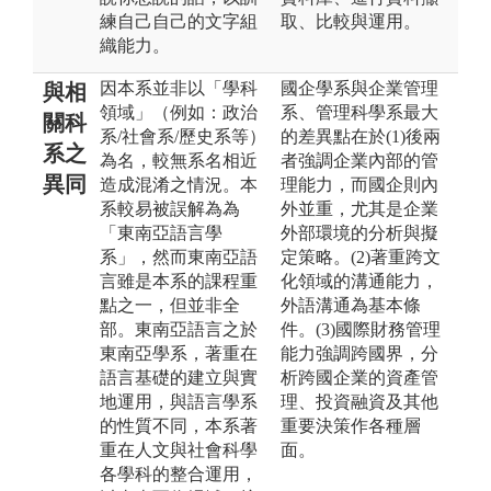
練自己自己的文字組
取、比較與運用。
織能力。
因本系並非以「學科
國企學系與企業管理
與相
領域」（例如：政治
系、管理科學系最大
關科
系/社會系/歷史系等）
的差異點在於(1)後兩
系之
為名，較無系名相近
者強調企業內部的管
異同
造成混淆之情況。本
理能力，而國企則內
系較易被誤解為為
外並重，尤其是企業
「東南亞語言學
外部環境的分析與擬
系」，然而東南亞語
定策略。(2)著重跨文
言雖是本系的課程重
化領域的溝通能力，
點之一，但並非全
外語溝通為基本條
部。東南亞語言之於
件。(3)國際財務管理
東南亞學系，著重在
能力強調跨國界，分
語言基礎的建立與實
析跨國企業的資產管
地運用，與語言學系
理、投資融資及其他
的性質不同，本系著
重要決策作各種層
重在人文與社會科學
面。
各學科的整合運用，