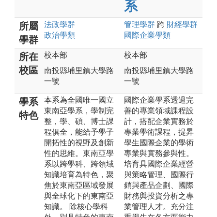
系
法政
學群
管理
學群
跨
財經
學群
所屬
政治
學類
國際企業
學類
學群
校本部
校本部
所在
校區
南投縣埔里鎮大學路
南投縣埔里鎮大學路
一號
一號
本系為全國唯一國立
國際企業學系透過完
學系
東南亞學系，學制完
善的專業領域課程設
特色
整，學、碩、博士課
計，搭配企業實務於
程俱全，能給予學子
專業學術課程，提昇
開拓性的視野及創新
學生國際企業的學術
性的思維。東南亞學
專業與實務參與性。
系以跨學科、跨領域
培育具國際企業經營
知識培育為特色，聚
與策略管理、國際行
焦於東南亞區域發展
銷與產品企劃、國際
與全球化下的東南亞
財務與投資分析之專
知識。 除核心學科
業管理人才。充分注