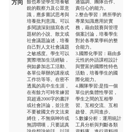
方向
餘也希望學生培養敏
通協調、團隊合作、
銳的觀察力及公眾意
責任心的能力。
識，應多嘗試思考與
2.整合學習：將所學的
培養批判意識。可以
專業知識應用於實
多閱讀深刻描寫各式
務，藉由競賽與管理
題材的小說、散文或
個案討論，培養學生
社會議題論述，培養
對於各專業學科的整
自己對人文社會議題
合能力。
之敏感度。學生可以
3.國際化學習：藉由多
實際增加生活經驗，
元性的外語課程設計
例如參加志工活動、
與豐富的國際性特色
各單位舉辦的講座或
活動，培養學生的國
工作坊等等。在密不
際化能力。
透風的高中生生涯，
4.團隊學習:是指一個
在有餘力可時常練習
單位的集體性學習，
寫超過2000字的書評
學生之間的互相學
或社會評論，並注意
習、互相交流、互相
不要被國文作文法束
啟發、共同進步。
縛住，不無病呻吟或
5.數據分析：運用統計
無謂喟嘆，只要認真
工具分析與判斷各類
說你想說的話，以訓
資料庫、進行資料擷