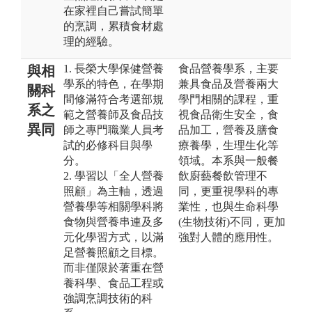
在家裡自己嘗試簡單
的烹調，累積食材處
理的經驗。
1. 長榮大學保健營養
食品營養學系，主要
與相
學系的特色，在學期
兼具食品及營養兩大
關科
間修滿符合考選部規
學門相關的課程，重
系之
範之營養師及食品技
視食品衛生安全，食
異同
師之專門職業人員考
品加工，營養及膳食
試的必修科目與學
療養學，生理生化等
分。
領域。本系與一般餐
2. 學習以「全人營養
飲廚藝餐飲管理不
照顧」為主軸，透過
同，更重視學科的專
營養學等相關學科將
業性，也與生命科學
食物與營養串連及多
(生物技術)不同，更加
元化學習方式，以滿
強對人體的應用性。
足營養照顧之目標。
而非僅限於著重在營
養科學、食品工程或
強調烹調技術的科