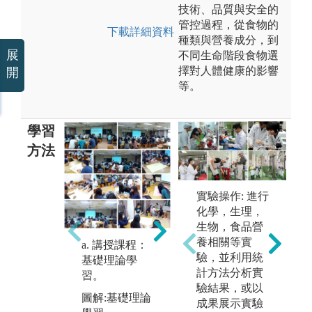
技術、品質與安全的
管控過程，從食物的
下載詳細資料
種類與營養成分，到
展
不同生命階段食物選
擇對人體健康的影響
開
等。
學習
方法
實驗操作: 進行
b. 菜單設計與
化學，生理，
實務操作：實
生物，食品營
作學習，團隊
養相關等實
合作。
a. 講授課程：
c
驗，並利用統
基礎理論學
專
圖解:實作學
計方法分析實
習。
建
習，團隊合作
驗結果，或以
讀
圖解:基礎理論
成果展示實驗
版權:長榮大學