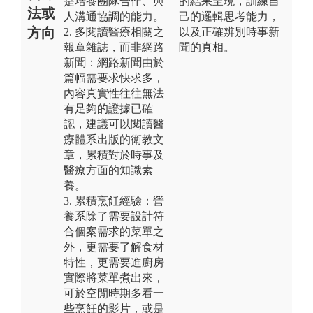
是培養團隊合作、與
的結果呈現，訓練自
法或
人溝通協調的能力。
己的邏輯思考能力，
方向
2. 多閱讀醫療相關之
以及正確辨別時事新
報章雜誌，而非網路
聞的真相。
新聞：網路新聞由於
篇幅需要求快求多，
內容真實性往往無法
有足夠的證據已確
認，建議可以閱讀醫
療體系出版的衛教文
章，累積對於時事及
醫療方面的知識素
養。
3. 累積烹飪經驗：營
養系除了需要設計符
合個案需求的菜單之
外，更需要了解食材
特性，更需要進廚房
實際將菜單煮出來，
可於空閒時期多看一
些烹飪的影片，或是