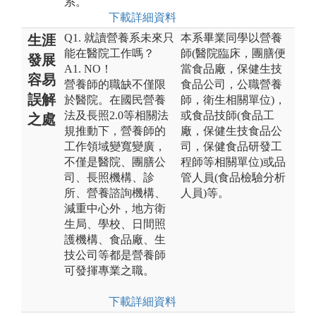
系。
下載詳細資料
Q1. 就讀營養系未來只
本系畢業同學以營養
生涯
能在醫院工作嗎？
師(醫院臨床，團膳便
發展
A1. NO！
當食品廠，保健生技
容易
營養師的職缺不僅限
食品公司，公職營養
誤解
於醫院。在國民營養
師，衛生相關單位)，
法及長照2.0等相關法
或食品技師(食品工
之處
規推動下，營養師的
廠，保健生技食品公
工作領域變寬變廣，
司，保健食品研發工
不僅是醫院、團膳公
程師等相關單位)或品
司、長照機構、診
管人員(食品檢驗分析
所、營養諮詢機構、
人員)等。
減重中心外，地方衛
生局、學校、日間照
護機構、食品廠、生
技公司等都是營養師
可發揮專業之職。
下載詳細資料