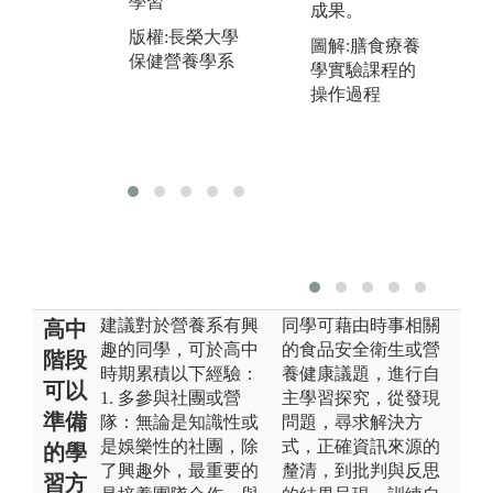
學習
圖
成果。
保健營養學系
能
版權:長榮大學
圖解:膳食療養
獻
保健營養學系
學實驗課程的
版
操作過程
保
建議對於營養系有興
同學可藉由時事相關
高中
趣的同學，可於高中
的食品安全衛生或營
階段
時期累積以下經驗：
養健康議題，進行自
可以
1. 多參與社團或營
主學習探究，從發現
準備
隊：無論是知識性或
問題，尋求解決方
是娛樂性的社團，除
式，正確資訊來源的
的學
了興趣外，最重要的
釐清，到批判與反思
習方