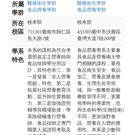
醫藥衛生
學群
醫藥衛生
學群
所屬
食品營養
學類
食品營養
學類
學群
校本部
校本部
所在
校區
711301臺南市歸仁區
433303臺中市沙鹿區
長大路1號
臺灣大道7段200號
本系的課程為符合考
食品營養學系主要兼
學系
選部規定之營養師與
具食品及營養兩大學
特色
食品技師學分所設
門相關的課程，重視
計，其特色有三，第
食品衛生安全、食品
一是發展「全人營養
加工、營養及膳食療
照顧」特色、第二是
養、生理生化等領
拓展社區營養教育活
域。與一般餐飲廚藝
動，提升師生實務能
餐飲管理不同，更重
力、第三是加強證照
視學科的專業性，也
輔導與職場銜接：學
與生命科學(生物技術)
系除積極進行營養
不同，更加強對食
師、食品技師之專門
品、營養在人體的應
職業人員證照考取及
用性。本系是少數同