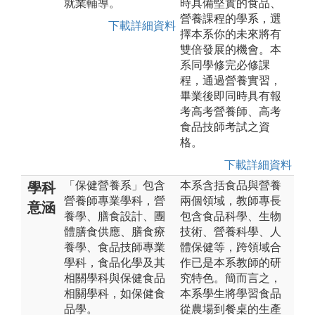
就業輔導。
時具備堅實的食品、
營養課程的學系，選
下載詳細資料
擇本系你的未來將有
雙倍發展的機會。本
系同學修完必修課
程，通過營養實習，
畢業後即同時具有報
考高考營養師、高考
食品技師考試之資
格。
下載詳細資料
「保健營養系」包含
本系含括食品與營養
學科
營養師專業學科，營
兩個領域，教師專長
意涵
養學、膳食設計、團
包含食品科學、生物
體膳食供應、膳食療
技術、營養科學、人
養學、食品技師專業
體保健等，跨領域合
學科，食品化學及其
作已是本系教師的研
相關學科與保健食品
究特色。簡而言之，
相關學科，如保健食
本系學生將學習食品
品學。
從農場到餐桌的生產