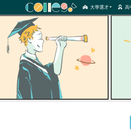
大學選才
高
ColleGo! 大學選才與高中育才輔助系統