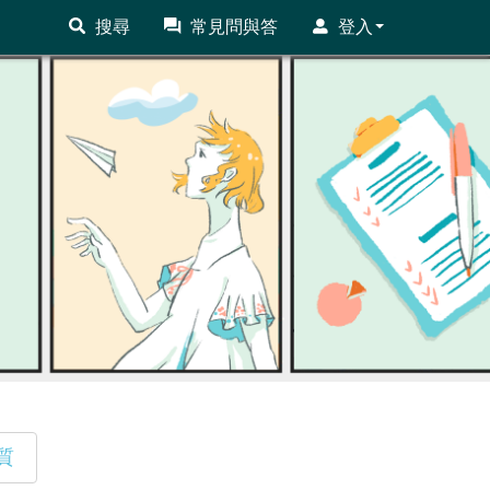
搜尋
常見問與答
登入
質