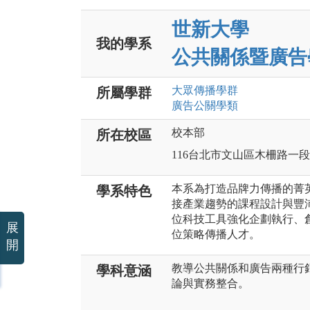
世新大學
我的學系
公共關係暨廣告
大眾傳播
學群
所屬學群
廣告公關
學類
校本部
所在校區
116台北市文山區木柵路一段
本系為打造品牌力傳播的菁
學系特色
接產業趨勢的課程設計與豐
位科技工具強化企劃執行、
展
位策略傳播人才。
開
教導公共關係和廣告兩種行
學科意涵
論與實務整合。