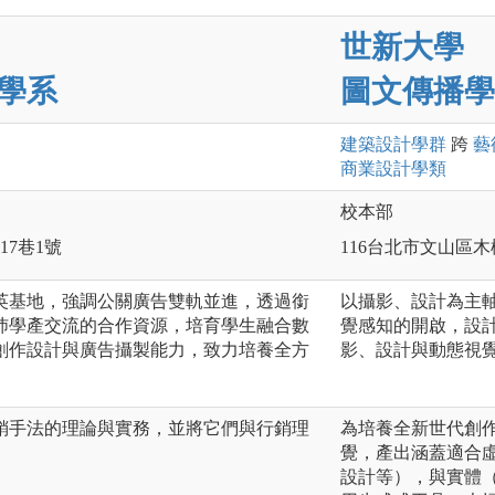
世新大學
學系
圖文傳播學
建築設計
學群
跨
藝
商業設計
學類
校本部
17巷1號
116台北市文山區木
英基地，強調公關廣告雙軌並進，透過銜
以攝影、設計為主軸
沛學產交流的合作資源，培育學生融合數
覺感知的開啟，設
創作設計與廣告攝製能力，致力培養全方
影、設計與動態視
銷手法的理論與實務，並將它們與行銷理
為培養全新世代創
覺，產出涵蓋適合
設計等），與實體（