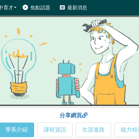
中育才
焦點話題
最新消息
分享網頁
學系介紹
課程資訊
生涯進路
能力特