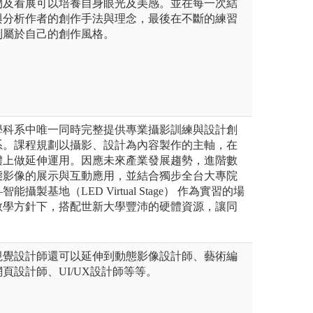
物及看展可以培養自身眼光及美感。並在每一次結
與分析作者的創作手法與理念，最後在不斷的練習
到屬於自己的創作風格。
學科系中唯一同時完整提供專業攝影訓練與設計創
系。課程規劃以攝影、設計為內容製作的主軸，在
體上做延伸運用。因應未來產業發展趨勢，進階數
態影像的展示與互動應用，並結合獨步全台大專院
攝製基地（LED Virtual Stage） 作為實習的場
教學方針下，搭配世新大學豐沛的硬體資源，讓同
視覺設計師還可以延伸到動態影像設計師、藝術編
頁設計師、UI/UX設計師等等。