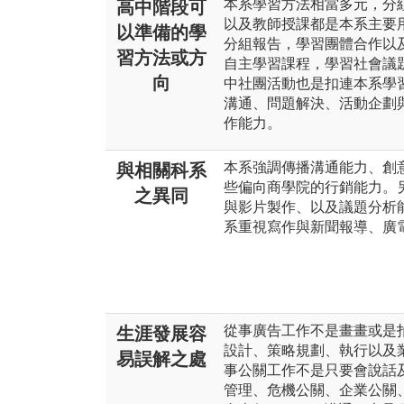
本系學習方法相當多元，分
高中階段可
以及教師授課都是本系主要
以準備的學
分組報告，學習團體合作以
習方法或方
自主學習課程，學習社會議
向
中社團活動也是扣連本系學
溝通、問題解決、活動企劃
作能力。
本系強調傳播溝通能力、創
與相關科系
些偏向商學院的行銷能力。
之異同
與影片製作、以及議題分析
系重視寫作與新聞報導、廣
從事廣告工作不是畫畫或是
生涯發展容
設計、策略規劃、執行以及
易誤解之處
事公關工作不是只要會說話
管理、危機公關、企業公關