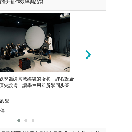
幅提升創作效率與品質。
教學強調實戰經驗的培養，課程配合
創意與企劃
世新圖傳
頂尖設備，讓學生用即所學同步業
企圖心的
參訪活動
圖解:電腦實作課
圖解:輸出
系
版權:世新大學公
棚教學
版權:世新
圖傳