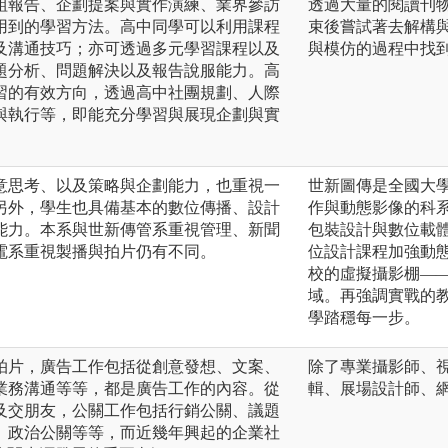
組報告、企劃提案與實作演練、業界參訪
透過大量的閱讀刊
用到的學習方法。高中同學可以利用課程
束後嘗試著去解構
及溝通技巧；亦可透過多元學習課程以及
與模仿的過程中找
題分析、問題解決以及報告說服能力。高
習的有效方向，透過高中社團規劃、人際
與執行等，即能充分學習與展現企劃與實
意思考、以及策略與企劃能力，也重視一
世新圖傳是全國大
另外，學生也具備基本的數位傳播、設計
作與動態影像的科
能力。本系與世新傳管系重視管理、新聞
包裝設計與數位載
電系重視製播與拍片仍有不同。
位設計課程加強動
校的虛擬攝影棚——智能
域。再強調實戰的
學踏穩每一步。
拍片，廣告工作包括從創意發想、文案、
除了專業攝影師、
業務溝通等等，都是廣告工作的內容。從
輯、展場設計師、網
及交朋友，公關工作包括行銷公關、議題
、政治公關等等，而近幾年興起的企業社