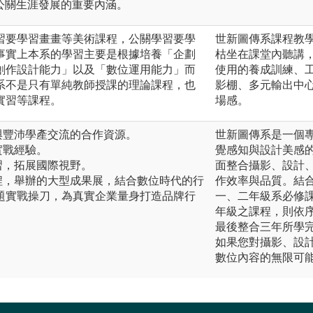
公關生涯發展的重要內涵。
習要學習畫畫等美術課程，公關學習要學
世新圖傳系課程教
事實上本系的學習主要是根據培養「企劃
枯坐在課堂內聽講
創作設計能力」以及「數位運用能力」而
使用的養成訓練、
系不是只有單純教師授課的理論課程，也
影棚、多元輸出中
實習等課程。
場感。
與豐沛學產交流的合作資源。
世新圖傳系是一個
實戰經驗。
覺感知與設計美感
習，拓展國際視野。
面整合攝影、設計
程，舉辦的大型成果展，結合數位時代的行
作效率與品質。結
題實戰操刀，為真實企業量身打造品牌行
一、二年級系必修
年級之課程，則依
最後整合三年所學
如果您對攝影、設
數位內容的無限可