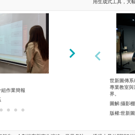
用生成式工具，大
業界參訪
世新圖傳系
專業教室與
分組作業簡報
圖解:進行異地教學
界。
系
版權:世新大學公廣
圖解:攝影
版權:世新