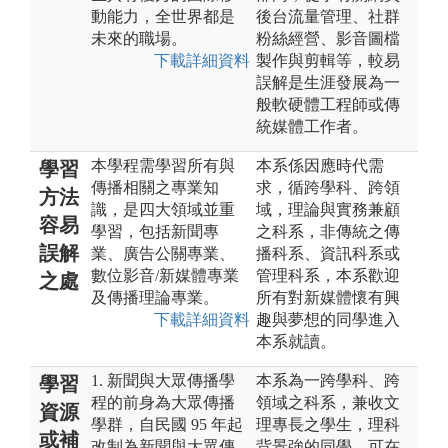
動能力，全世界都是
後台流量管理、社群
未來的職場。
粉絲經營、影音圖檔
下載詳細資料
製作與剪輯等，較易
誤解是生涯發展為一
般軟硬體工程師或傳
統媒體工作者。
本學程需學習所有與
本系係因應時代需
學習
傳播相關之專業知
求，循跨學科、跨領
方法
識，是四大領域並重
域，理論與實務兼顧
容易
學習，包括新聞專
之科系，非傳統之傳
誤解
業、廣告公關專業、
播科系、資訊科系或
數位影音/新媒體專業
管理科系，本系歡迎
之處
及傳播理論專業。
所有對新媒體懷有興
下載詳細資料
趣與夢想的同學進入
本系就讀。
1. 新聞與大眾傳播學
本系為一跨學科、跨
學習
程的前身為大眾傳播
領域之科系，兼收文
資源
學群，自民國 95 年起
理專長之學生，理科
或補
改制為新聞與大眾傳
背景強的同學，可在