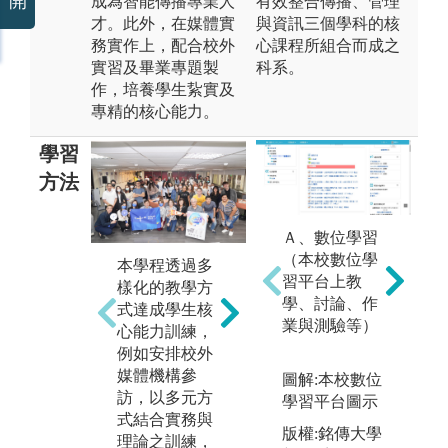
開
成為智能傳播專業人
有效整合傳播、管理
才。此外，在媒體實
與資訊三個學科的核
務實作上，配合校外
心課程所組合而成之
實習及畢業專題製
科系。
作，培養學生紥實及
專精的核心能力。
學習
方法
Ａ、數位學習
（本校數位學
本學程透過多
本學程透過多
本
習平台上教
樣化的教學方
樣化的教學方
樣
學、討論、作
式達成學生核
式達成學生核
式
業與測驗等）
心能力訓練，
心能力訓練，
心
例如安排校外
包括學生團體/
包
媒體機構參
個人報告、作
圖解:本校數位
授
訪，以多元方
業及測驗等，
學習平台圖示
（
式結合實務與
以多元方式結
題
版權:銘傳大學
理論之訓練，
合實務與理論