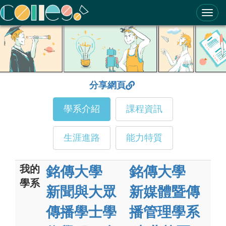
ColleGo! 大學選才與高中育才輔助系統
分享網頁
學系介紹
課程資訊
生涯進路
能力特質
我的
銘傳大學
銘傳大學
學系
新聞與大眾
新媒體暨傳
傳播學士學
播管理學系