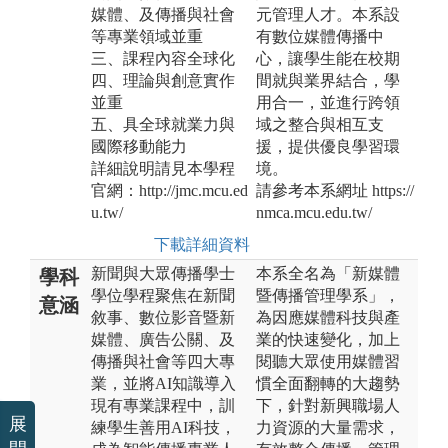
媒體、及傳播與社會
元管理人才。本系設
等專業領域並重
有數位媒體傳播中
三、課程內容全球化
心，讓學生能在校期
四、理論與創意實作
間就與業界結合，學
並重
用合一，並進行跨領
五、具全球就業力與
域之整合與相互支
國際移動能力
援，提供優良學習環
詳細說明請見本學程
境。
官網：http://jmc.mcu.ed
請參考本系網址 https://
u.tw/
nmca.mcu.edu.tw/
下載詳細資料
新聞與大眾傳播學士
本系全名為「新媒體
學科
學位學程聚焦在新聞
暨傳播管理學系」，
意涵
敘事、數位影音暨新
為因應媒體科技與產
媒體、廣告公關、及
業的快速變化，加上
傳播與社會等四大專
閱聽大眾使用媒體習
業，並將AI知識導入
慣全面翻轉的大趨勢
現有專業課程中，訓
下，針對新興職場人
展
練學生善用AI科技，
力資源的大量需求，