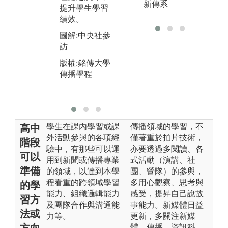
元
新傳系
提升學生學習
之訓練，提升
務
績效。
學生學習績
練
效。
圖解:中央社參
學
訪
圖解:小組報告
圖
與討論
版權:銘傳大學
雙
傳播學程
版權:銘傳大學
版
傳播學程
傳
學生在課內學習或課
傳播領域的學習，不
高中
外活動參與的各項經
僅著重於拍片技術，
階段
驗中，有那些可以運
亦要透過多閱讀、各
可以
用到新聞或傳播專業
式活動（演講、社
準備
的領域，以達到本學
團、營隊）的參與，
程看重的跨領域學習
多用心觀察、思考與
的學
能力、組織邏輯能力
感受，提昇自己說故
習方
及團隊合作與溝通能
事能力。新媒體日益
法或
力等。
更新，多關注新媒
方向
體、傳播、資訊科