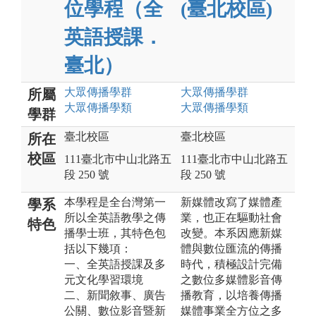
位學程（全
(臺北校區)
英語授課．
臺北）
大眾傳播
學群
大眾傳播
學群
所屬
大眾傳播
學類
大眾傳播
學類
學群
臺北校區
臺北校區
所在
校區
111臺北市中山北路五
111臺北市中山北路五
段 250 號
段 250 號
本學程是全台灣第一
新媒體改寫了媒體產
學系
所以全英語教學之傳
業，也正在驅動社會
特色
播學士班，其特色包
改變。本系因應新媒
括以下幾項：
體與數位匯流的傳播
一、全英語授課及多
時代，積極設計完備
元文化學習環境
之數位多媒體影音傳
二、新聞敘事、廣告
播教育，以培養傳播
公關、數位影音暨新
媒體事業全方位之多